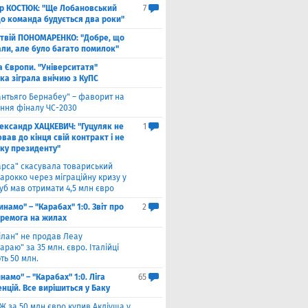
ор КОСТЮК: "Ще Лобановський
7
що команда будується два роки"
твій ПОНОМАРЕНКО: "Добре, що
али, але було багато помилок"
а Європи. "Університатя"
ка зіграла внічию з КуПС
антьяго Бернабеу" – фаворит на
ння фіналу ЧС-2030
ександр ХАЦКЕВИЧ: "Гуцуляк не
1
ав до кінця свій контракт і не
уку президенту"
арса" скасувала товариський
арокко через міграційну кризу у
луб мав отримати 4,5 млн євро
инамо" – "Карабах" 1:0. Звіт про
2
еремога на жилах
ілан" не продав Леау
араю" за 35 млн. євро. Італійці
ть 50 млн.
намо" – "Карабах" 1:0. Ліга
65
нцій. Все вирішиться у Баку
Ж за 50 млн євро купив Акліуша у