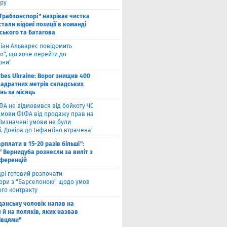
ру
"Трабзонспорі" назріває чистка
стали відомі позиції в команді
ського та Батагова
ліан Альварес повідомить
о", що хоче перейти до
они"
rbes Ukraine: Ворог знищив 400
вадратних метрів складських
нь за місяць
ФА не відмовився від бойкоту ЧС
ідмови ФІФА від продажу прав на
"Визначені умови не були
. Довіра до Інфантіно втрачена"
арплати в 15-20 разів більші":
 Вернидуба рознесли за виліт з
нференцій
рі готовий розпочати
ори з "Барселоною" щодо умов
ого контракту
Гданську чоловік напав на
 й на поляків, яких назвав
івцями"