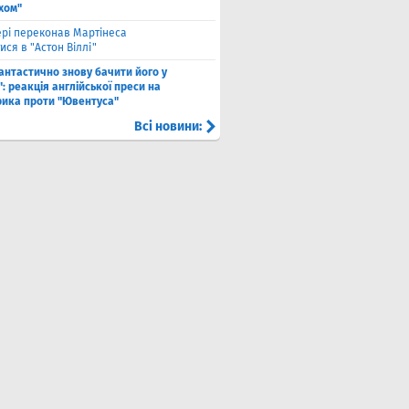
хом"
рі переконав Мартінеса
ся в "Астон Віллі"
антастично знову бачити його у
: реакція англійської преси на
рика проти "Ювентуса"
Всі новини: