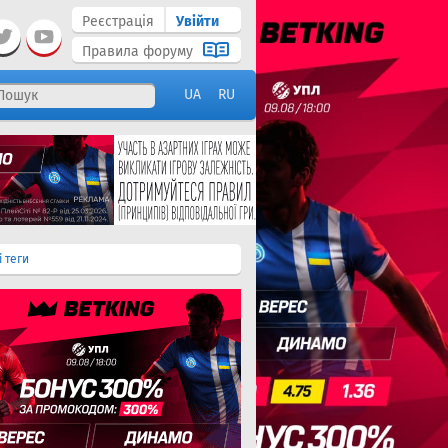
Реєстрація
Увійти
Правила форуму
UA
RU
і теги