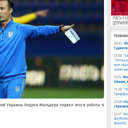
Новин
00:01
Лі
Судаков
23:58
"І
"Тоттен
млн євро
захисни
23:53
Ма
більше, 
23:38
"Л
Траффор
23:28
Іг
ной Украины Андреа Мальдера подвел итоги работы в
спрацюв
23:27
Ле
футболку
фанату: 