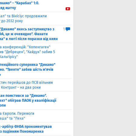
инамо" – "Карабах" 1:0.
ляд матчу
ал" та Вінісіус продовжили
 до 2032 року
 "Динамо" якесь заступництво з
1
ФА, це ж очевидно". Фанати
а" в люті після поразки від киян
га конференцій. "Копенгаген"
в "Дебрецен", "Хайдук" забив 5
Жальгірісу"
тенційного суперника "Динамо"
о. "Твенте" забив шість м'ячів
4
стич перейшов до ПСВ вільним
 Контракт – на два роки
кан помстився за "Динамо".
хт" обіграв ПАОК у кваліфікації
ропи
га Європи. Перемоги
аша" та "Леха"
с-арбітр ФІФА прокоментував
із падінням Пономаренка