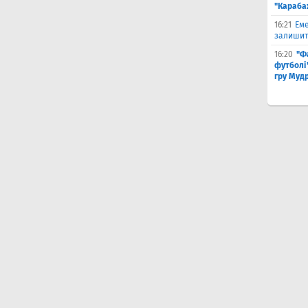
"Караба
16:21
Еме
залишити
16:20
"Ф
футболі"
гру Муд