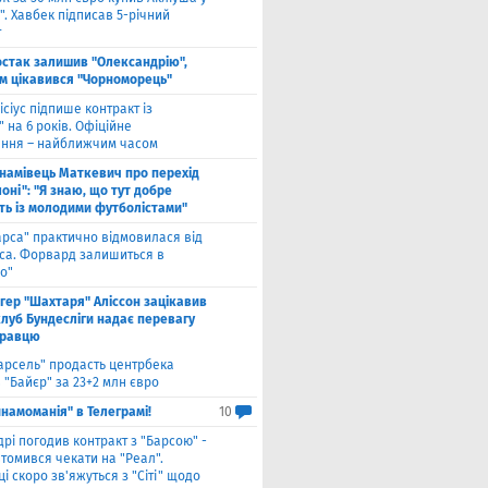
. Хавбек підписав 5-річний
т
стак залишив "Олександрію",
м цікавився "Чорноморець"
ісіус підпише контракт із
 на 6 років. Офіційне
ння – найближчим часом
намівець Маткевич про перехід
оні": "Я знаю, що тут добре
ь із молодими футболістами"
арса" практично відмовилася від
са. Форвард залишиться в
о"
нгер "Шахтаря" Аліссон зацікавив
клуб Бундесліги надає перевагу
гравцю
арсель" продасть центрбека
 "Байєр" за 23+2 млн євро
намоманія" в Телеграмі!
10
дрі погодив контракт з "Барсою" -
томився чекати на "Реал".
і скоро зв'яжуться з "Сіті" щодо