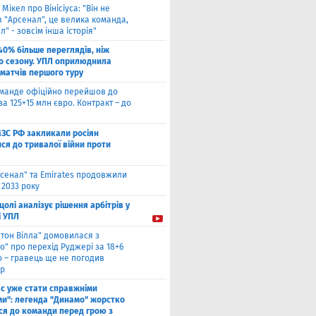
 Мікел про Вінісіуса: "Він не
 "Арсенал", це велика команда,
л" - зовсім інша історія"
40% більше переглядів, ніж
о сезону. УПЛ оприлюднила
 матчів першого туру
оманде офіційно перейшов до
за 125+15 млн євро. Контракт – до
МЗС РФ закликали росіян
ся до тривалої війни проти
сенал" та Emirates продовжили
 2033 року
цолі аналізує рішення арбітрів у
і УПЛ
стон Вілла" домовилася з
о" про перехід Руджері за 18+6
о – гравець ще не погодив
р
ас уже стати справжніми
и": легенда "Динамо" жорстко
ся до команди перед грою з