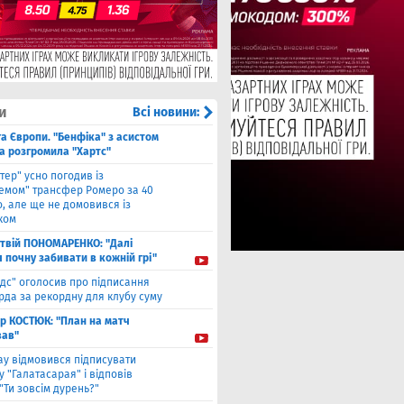
и
Всі новини:
га Європи. "Бенфіка" з асистом
а розгромила "Хартс"
нтер" усно погодив із
хемом" трансфер Ромеро за 40
, але ще не домовився із
ком
твiй ПОНОМАРЕНКО: "Далі
я почну забивати в кожній грі"
ідс" оголосив про підписання
да за рекордну для клубу суму
ор КОСТЮК: "План на матч
ав"
ау відмовився підписувати
 "Галатасарая" і відповів
"Ти зовсім дурень?"