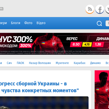
фери
Блоги
Фото
Відео
ри
Сич
ПАОК
Назар Волошин
Мунгенге
Карабах
Динамо
Вс
гресс сборной Украины - в
, чувства конкретных моментов"