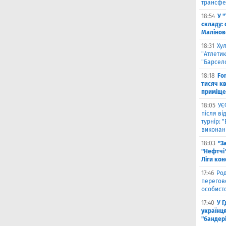
трансфе
18:54
У 
складу: 
Малiнов
18:31
Ху
"Атлетик
"Барсел
18:18
Fo
тисяч к
приміще
18:05
УЄ
після в
турнір: 
виконані
18:03
"З
"Нефтчі"
Ліги ко
17:46
Род
перегов
особист
17:40
У 
українця
"бандер