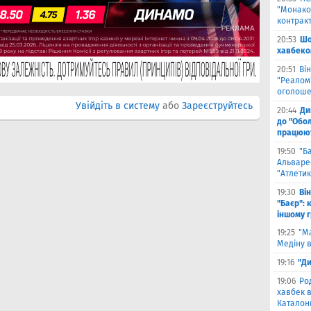
"Монако"
контрак
20:53
Шо
хавбеко
20:51
Він
"Реалом"
оголоше
Увійдіть в систему
або
Зареєструйтесь
20:44
Ди
до "Обол
працюют
19:50
"Б
Альваре
"Атлетик
19:30
Ві
"Баєр": 
іншому 
19:25
"М
Медіну в
19:16
"Ди
19:06
Ро
хавбек в
Каталонц