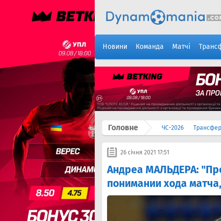
Новини
Команда
Матчі
Транс
Головне
ЧС-2026
Трансфе
26 січня 2021 17:51
Андреа МАЛЬДЕРА: "Про
понимании хода матча