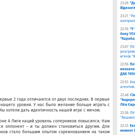
23:26
"Д
Відеоог
23:21
"Ре
контракт
23:10
"У
боку УЄ
"Карабах
23:07
Лі
розгроми
м'ячів "
22:56
По
визначен
ДАК 190
22:53
Ко
агентом.
22:48
Сі
Первые 2 года отличаются от двух последних. В первые
"Андерле
нашего уровня. У нас было желание больше играть с
Ліги Єв
 Мы хотели дать идентичность нашей игре с мячом.
22:36
Лі
"Бешикт
ионе А Лиги наций уровень соперников повысился. Нам
22:33
Ек
ся оппонент – и ты должен становиться другим. Для
момент 
оков стало большим опытом соревнованием на таком