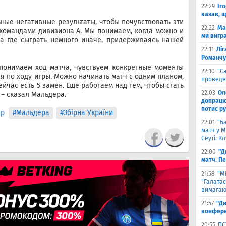
22:29
Іг
казав, 
ные негативные результаты, чтобы почувствовать эти
22:22
Ма
командами дивизиона А. Мы понимаем, когда можно и
ми вигр
а где сыграть немного иначе, придерживаясь нашей
22:11
Ліг
Романчу
 понимаем ход матча, чувствуем конкретные моменты
22:10
"С
я по ходу игры. Можно начинать матч с одним планом,
проведе
ейчас есть 5 замен. Еще работаем над тем, чтобы стать
22:03
Ол
 – сказал Мальдера.
допрацюв
потис р
ир
#Мальдера
#Збірна України
22:01
"Б
матч у М
Сеуті. К
22:00
"Д
матч. П
21:58
"М
"Галатас
вимагаю
21:57
"Ди
конфере
20:55
ПС