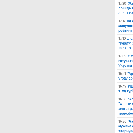
17:30
Обі
прийде в
але "Реа
17:17
На 
минулог
рейтинг
17:10
Ді
"Реалу" 
2033-го
17:09
У 
готувати
України
16:51
"Ар
угоду до
16:49
Ріц
1-му тур
16:38
"А
"Атлетик
млн євр
трансфе
16:26
"Ч
мужикам
звернув