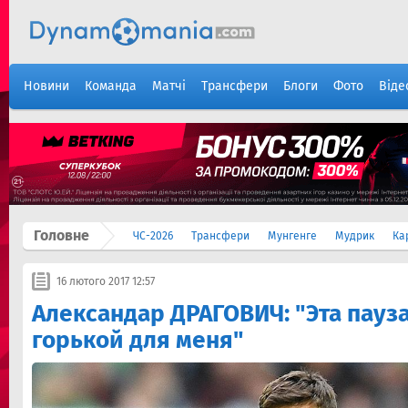
Новини
Команда
Матчі
Трансфери
Блоги
Фото
Віде
Головне
ЧС-2026
Трансфери
Мунгенге
Мудрик
Ка
16 лютого 2017 12:57
Александар ДРАГОВИЧ: "Эта пауз
горькой для меня"