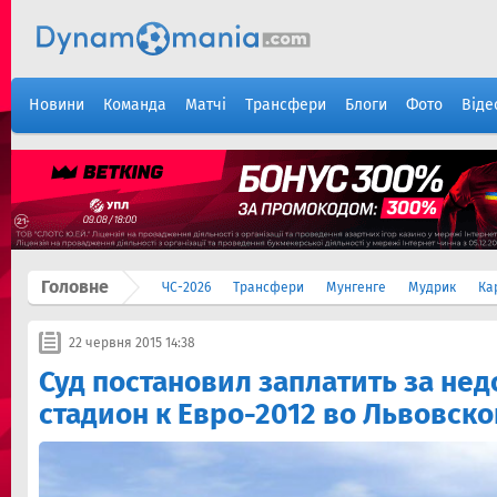
Новини
Команда
Матчі
Трансфери
Блоги
Фото
Віде
Головне
ЧС-2026
Трансфери
Мунгенге
Мудрик
Ка
22 червня 2015 14:38
Суд постановил заплатить за не
стадион к Евро-2012 во Львовско