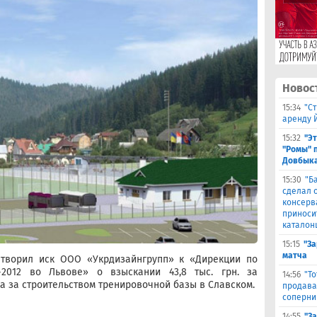
Новос
15:34
"С
аренду 
15:32
"Э
"Ромы" 
Довбыка
15:30
"Б
сделал 
консерв
приноси
каталон
15:15
"За
матча
етворил иск ООО «Укрдизайнгрупп» к «Дирекции по
-2012 во Львове» о взыскании 43,8 тыс. грн. за
14:56
"Т
а за строительством тренировочной базы в Славском.
продава
соперни
14:55
"З