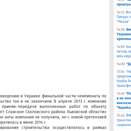
проигра
14:32
Мо
Питарч 
"Реала"
14:28
Фи
Украине
причина
14:09
Ка
летом, и
млн евр
14:00
"Д
13:54
"Н
предлож
Клубы б
трансфе
13:49
"П
роведению в Украине финальной части чемпионата по
я не по
ьство так и не закончили. В апреле 2013 г. компания
высказа
 приеме-передачи выполненных работ по объекту
"Караба
 пгт Славское Сколовского района Львовской области»
13:40
ФИ
ные акты компания не получила, но с новой претензией
трансля
ратилась в июне 2014 г.
сохране
ирование строительства осуществлялось в рамках