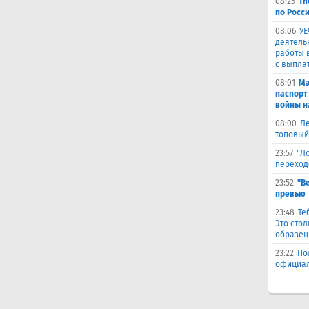
08:25
Th
по Росси
08:06
УЕ
деятель
работы 
с выпла
08:01
Ма
паспорт
войны н
08:00
Ле
топовый
23:57
"Л
переход
23:52
"В
превью
23:48
Те
Это сто
образец
23:22
По
официал