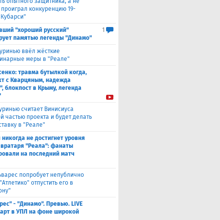
ть опытного защитника, а не
о проиграл конкуренцию 19-
 Кубарси"
вший "хороший русский"
1
рует памятью легенды "Динамо"
уринью ввёл жёсткие
инарные меры в "Реале"
енко: травма бутылкой когда,
т с Кварцяным, надежда
", блокпост в Крыму, легенда
"
уринью считает Винисиуса
й частью проекта и будет делать
ставку в "Реале"
 никогда не достигнет уровня
 вратаря "Реала": фанаты
ровали на последний матч
ьварес попробует непублично
"Атлетико" отпустить его в
ону"
рес" - "Динамо". Превью. LIVE
Старт в УПЛ на фоне широкой