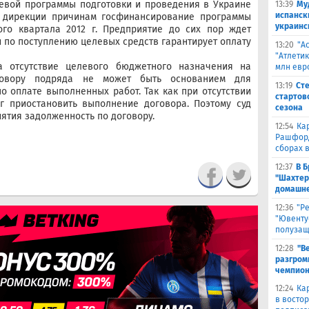
евой программы подготовки и проведения в Украине
13:39
Му
испанск
т дирекции причинам госфинансирование программы
украинс
ого квартала 2012 г. Предприятие до сих пор ждет
по поступлению целевых средств гарантирует оплату
13:20
"А
"Атлети
а отсутствие целевого бюджетного назначения на
млн евр
говору подряда не может быть основанием для
13:19
Ст
о оплате выполненных работ. Так как при отсутствии
стартов
г приостановить выполнение договора. Поэтому суд
сезона
иятия задолженность по договору.
12:54
Ка
Рашфорд
сборах 
12:37
В 
"Шахтер
домашне
12:36
"Р
"Ювенту
полуза
12:28
"В
разгром
чемпион
12:24
Ка
в восто