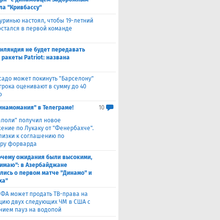
ла "Кривбассу"
уринью настоял, чтобы 19-летний
остался в первой команде
нляндия не будет передавать
 ракеты Patriot: названа
садо может покинуть "Барселону"
грока оценивают в сумму до 40
о
инамомания" в Телеграме!
10
аполи" получил новое
ение по Лукаку от "Фенербахче".
лизки к соглашению по
ру форварда
очему ожидания были высокими,
нимаю": в Азербайджане
лись о первом матче "Динамо" и
ха"
ФА может продать ТВ-права на
цию двух следующих ЧМ в США с
нием пауз на водопой