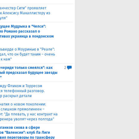
анчестер Сити" проявляет
 к Алексису Макаллистеру из
уля"
дущее Мудрыка в "Челси":
о Романо рассказал о
тивах украинца в лондонском
льверде о Моуринью в "Реале":
ал, что он будет таким – очень
 к нам"
ачериди только смеялся": как
2
ый предсказал будущее звезды
"
жду Фликом и Торресом
ся телефонный разговор.
р раскрыл детали
натия о новом поколении:
 слишком прямолинеен –
: "Да плевать, у нас контракт на
 тренера уволят через полгода"
ганков снова в сфере
ов "Валенсии": клуб Ла Лиги
вил переговоры по трансферу