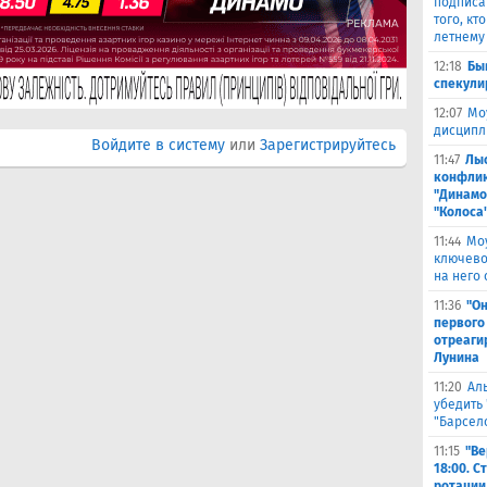
подписа
того, кт
летнему
12:18
Бы
спекули
12:07
Мо
дисципл
Войдите в систему
или
Зарегистрируйтесь
11:47
Лыс
конфлик
"Динамо
"Колоса
11:44
Мо
ключево
на него 
11:36
"Он
первого
отреаги
Лунина
11:20
Ал
убедить 
"Барсел
11:15
"Ве
18:00. 
ротации