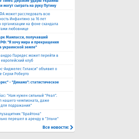
e Times: Дерзкие удары Украины
и могут сыграть на руку Путину
ФА может расследовать всю
ность Инфантино за 16 лет
в организации на фоне скандала
тами любовнице
рк Мампасси, получавший
 РФ: "Я хочу мира и прекращения
а украинской земле"
андро Паредес может перейти в
 европейский клуб
ос-Анджелес Гэлакси" объявил о
е Серхи Роберто
ерес" - "Динамо": статистическое
бас: "Нам нужен сильный "Реал".
лп нашего чемпионата, даже
 для подражания"
лузащитник "Брайтона"
ьно перешел в аренду в "Эльче"
Все новости: