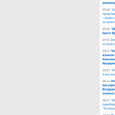
украинц
09:48
​"
предлож
– игрок 
за ката
09:38
"Ш
брата Я
09:15
Фл
останетс
09:11
"Л
языком 
Ковалюк
Кварця
08:57
"Ф
6 млн е
08:44
Ро
массиро
Воздушн
количес
08:27
"В
приобре
"Тоттенх