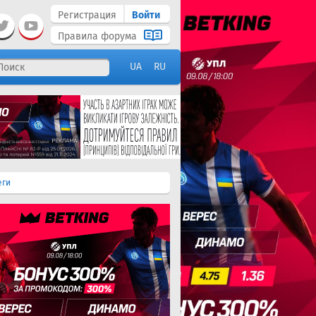
Регистрация
Войти
Правила форума
UA
RU
еги