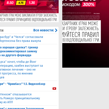
ти
Все новости:
трасбур" и "Челси" согласовали
Йоргенсена без права выкупа
то хорошая сделка": тренер
прокомментировал замену
 на другого форварда
арса" хочет, чтобы де Йонг
операцию, хавбек выступает за
ативное лечение – оно не
т прогресса, по мнению
цев
ря" - "Кривбасс" 1:3. Видеообзор
оттенхэм" отказывается
ть Ромеро принципиальному
ку из АПЛ
аря" с динамовцем Задорожным