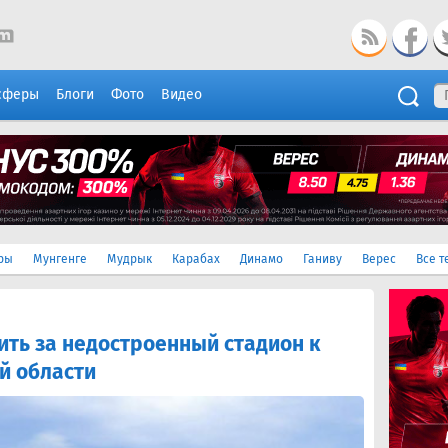
сферы
Блоги
Фото
Видео
ры
Мунгенге
Мудрык
Карабах
Динамо
Ганиву
Верес
Все т
ить за недостроенный стадион к
й области