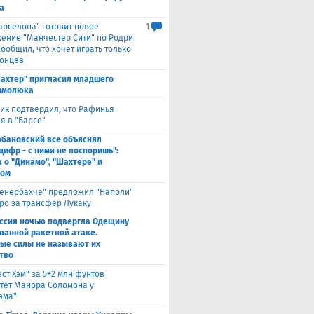
а
Барселона" готовит новое
1
ение "Манчестер Сити" по Родри
сообщил, что хочет играть только
лонцев
ахтер" пригласил младшего
рмолюка
ик подтвердил, что Рафинья
я в "Барсе"
обановский все объяснял
цифр - с ними не поспоришь":
 о "Динамо", "Шахтере" и
ном
енербахче" предложил "Наполи"
вро за трансфер Лукаку
ссия ночью подвергла Одещину
ванной ракетной атаке.
ые силы не называют их
тво
ест Хэм" за 5+2 млн фунтов
тет Манора Соломона у
эма"