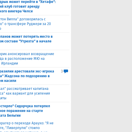
дрык может перейти в "Хетафе":
ий клуб готовит аренду
кого вингера Челси
стон Вилла" договорилась с
ко" о трансфере Руджери за 20
о
епанов может потерять место в
ом составе "Утрехта" в начале
ррик анонсировал возвращение
а в расположение МЮ на
в Ирландии
Бразилии арестовали экс-игрока
3
а" Жадсона по подозрению в
м насили
еал" рассматривает капитана
са" как вариант для усиления
щиты
естерло" Сидорчука потерпел
ное поражение на старте
ата Бельгии
ррагер о переходе Араухо: "Я не
рге, "Ливерпулю" стоило