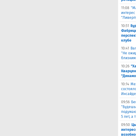
11:08
"М
интерес
"Ливерп
10:51
Бу
Фабрици
перспек
клубе
10:41
Ва
"Не ожид
близким
10:26
"Х
Кварцян
"Динамо
10:14
Ме
состоял
Инсайде
09:56
Бе
"Будешь
подумают
5 лет, а
09:50
Цы
интерес
возобно