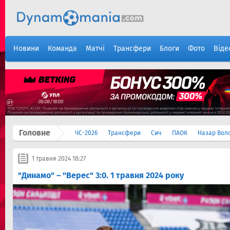
Новини
Команда
Матчі
Трансфери
Блоги
Фото
Віде
Головне
ЧС-2026
Трансфери
Сич
ПАОК
Назар Вол
1 травня 2024 18:27
"Динамо" – "Верес" 3:0. 1 травня 2024 року