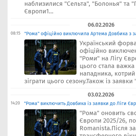
наблизилися "Сельта", "Болонья" та "Г
Європи1...
06.02.2026
08:15
"Рома" офіційно виключила Артема Довбика з з
Український форв
офіційно виключен
"Роми" на Лігу Єв
цього стала важка
нападника, котрий
зіграти цього сезону.Також із заявки "
03.02.2026
14:20
"Рома" виключить Довбика із заявки до Ліги Єв
"Рома" оновить св
Європи 2025/26, по
Romanista.Після з
трансферного вікн