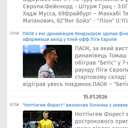
Європи.Фейєнорд - Штурм Грац - 3:0Го
Хадж Мусса, 69Фрайбург – Маккабі Тел
Матанович, 82"Янг Бойз" - "Ліон" 0:1Го
21:48
ПАОК з екс-динамівцем Кендзьорою здолав фіна
оформивши вихід у плей-офф Ліги Європи
ПАОК, за який вист
динамівець Томаш
обіграв "Бетіс" у 7
раунду Ліги Європ
стартовому складі 
відіграв увесь поєдинок.ПАОК – "Бетіс"
15.01.2026
07:56
"Ноттінгем Форест" виключив Зінченка з заявки
Ноттінгем Форест 
дострокового при