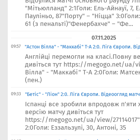
Відбулися матчі основного раунду Лі
"Мітьюлланд" 2:1Голи: Ель-Айнауї, 7, 
Пауліньо, 87"Порту" – "Ніцца" 3:0Голи: 
61 (з пенальті)"Фенербахче" – "Фе...
07.11.2025
09:57
"Астон Вілла" - "Маккабі" Т-А 2:0. Ліга Європи. В
Англійці перемогли на класі.Повну в
дивіться тут https://megogo.net/ua/v
Вілла" - "Маккабі" Т-А 2:0Голи: Матсен
(пен.)
09:33
"Бетіс" - "Ліон" 2:0. Ліга Європи. Відеоогляд мат
Іспанці все зробили впродовж п'яти
версію матчу дивіться тут
https://megogo.net/ua/view/27114017"Б
2:0Голи: Еззальзулі, 30, Антоні, 35