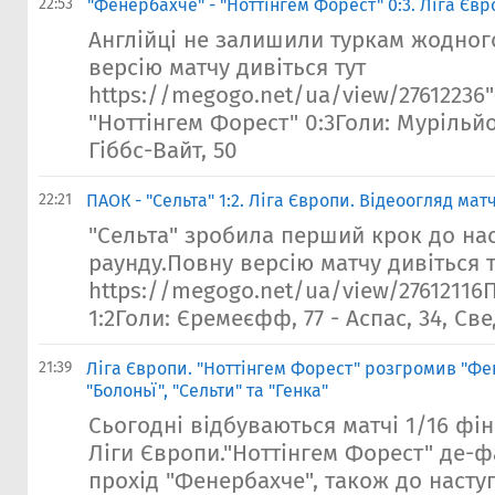
22:53
"Фенербахче" - "Ноттінгем Форест" 0:3. Ліга Єв
Англійці не залишили туркам жодног
версію матчу дивіться тут
https://megogo.net/ua/view/27612236
"Ноттінгем Форест" 0:3Голи: Мурільйо,
Гіббс-Вайт, 50
22:21
ПАОК - "Сельта" 1:2. Ліга Європи. Відеоогляд мат
"Сельта" зробила перший крок до на
раунду.Повну версію матчу дивіться т
https://megogo.net/ua/view/27612116П
1:2Голи: Єремеєфф, 77 - Аспас, 34, Све
21:39
Ліга Європи. "Ноттінгем Форест" розгромив "Фе
"Болоньї", "Сельти" та "Генка"
Сьогодні відбуваються матчі 1/16 фі
Ліги Європи."Ноттінгем Форест" де-
прохід "Фенербахче", також до насту