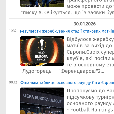
може провести до т
списку А. Очікується, що із заявки буд
30.01.2026
14:32
Результати жеребкування стадії стикових матчі
Відбулося жеребку
матчів за вихід до
Європи.Своїх супе
клубів, які посіли 
те в основному ета
"Лудогорець" - "Ференцварош"2...
00:12
Фінальна таблиця основного раунду Ліги Європ
Пропонуємо до Ва
підсумкову турнір
основного раунду 
- Football Rankings