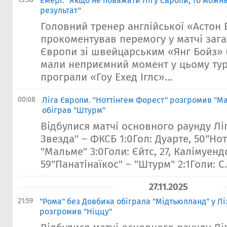
Емері: "Якщо не поважати Лігу Європи, то можн
результат"
Головний тренер англійської «Астон 
прокоментував перемогу у матчі зага
Європи зі швейцарським «Янг Бойз» (
мали неприємний момент у цьому тур
програли «Гоу Ехед Іглс»...
00:08
Ліга Європи. "Ноттінгем Форест" розгромив "Ма
обіграв "Штурм"
Відбулися матчі основного раунду Лі
Звезда" – ФКСБ 1:0Гол: Дуарте, 50"Но
"Мальме" 3:0Голи: Єйтс, 27, Калімуенд
59"Панатінаїкос" – "Штурм" 2:1Голи: С.
27.11.2025
21:59
"Рома" без Довбика обіграла "Мідтьюлланд" у Лі
розгромив "Ніццу"