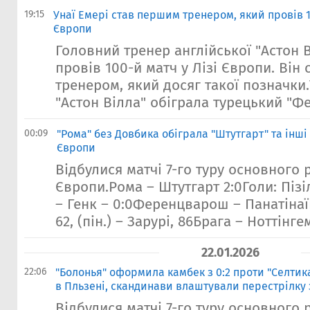
19:15
Унаї Емері став першим тренером, який провів 10
Європи
Головний тренер англійської "Астон В
провів 100-й матч у Лізі Європи. Він
тренером, який досяг такої позначки.У
"Астон Вілла" обіграла турецький "Фе
00:09
"Рома" без Довбика обіграла "Штутгарт" та інші
Європи
Відбулися матчі 7-го туру основного 
Європи.Рома – Штутгарт 2:0Голи: Пізіл
– Генк – 0:0Ференцварош – Панатінаїк
62, (пін.) – Зарурі, 86Брага – Ноттінгем
22.01.2026
22:06
"Болонья" оформила камбек з 0:2 проти "Селтика
в Пльзені, скандинави влаштували перестрілку 
Відбулися матчі 7-го туру основного 