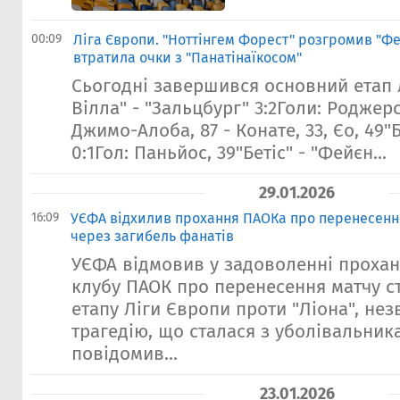
00:09
Ліга Європи. "Ноттінгем Форест" розгромив "Ф
втратила очки з "Панатінаїкосом"
Сьогодні завершився основний етап 
Вілла" - "Зальцбург" 3:2Голи: Роджерс,
Джимо-Алоба, 87 - Конате, 33, Єо, 49"Б
0:1Гол: Паньйос, 39"Бетіс" - "Фейєн...
29.01.2026
16:09
УЄФА відхилив прохання ПАОКа про перенесенн
через загибель фанатів
УЄФА відмовив у задоволенні прохан
клубу ПАОК про перенесення матчу ст
етапу Ліги Європи проти "Ліона", не
трагедію, що сталася з уболівальник
повідомив...
23.01.2026