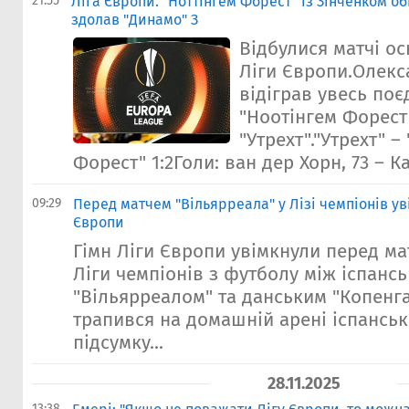
21:55
Ліга Європи. "Ноттінгем Форест" із Зінченком обі
здолав "Динамо" З
Відбулися матчі о
Ліги Європи.Олекс
відіграв увесь поє
"Ноотінгем Форест"
"Утрехт"."Утрехт" –
Форест" 1:2Голи: ван дер Хорн, 73 – Ка
09:29
Перед матчем "Вільярреала" у Лізі чемпіонів ув
Європи
Гімн Ліги Європи увімкнули перед ма
Ліги чемпіонів з футболу між іспанс
"Вільярреалом" та данським "Копенг
трапився на домашній арені іспанськ
підсумку...
28.11.2025
13:38