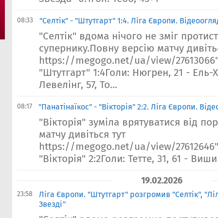
08:33
"Селтік" - "Штутгарт" 1:4. Ліга Європи. Відеоогл
"Селтік" вдома нічого не зміг протис
супернику.Повну версію матчу дивіть
https://megogo.net/ua/view/27613066"
"Штутгарт" 1:4Голи: Нюгрен, 21 - Ель-Ха
Левелінг, 57, То...
08:17
"Панатінаїкос" - "Вікторія" 2:2. Ліга Європи. Від
"Вікторія" зуміла врятуватися від по
матчу дивіться тут
https://megogo.net/ua/view/27612646"
"Вікторія" 2:2Голи: Тетте, 31, 61 - Виши
19.02.2026
23:58
Ліга Європи. "Штутгарт" розгромив "Селтік", "Лі
Звезді"