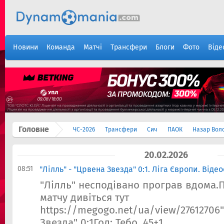
Новини
Команда
Матчі
Трансфери
Блоги
Фото
Віде
Головне
ЧС-2026
Трансфери
Сич
ПАОК
Назар Вол
20.02.2026
08:51
"Лілль" - "Црвена Звезда" 0:1. Ліга Європи. Віде
"Лілль" несподівано програв вдома.
матчу дивіться тут
https://megogo.net/ua/view/27612706"
Звезда" 0:1Гол: Тебо, 45+1