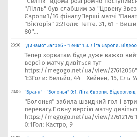
"Селтік" вдома розгромно поступився
"Лілль" був слабшим за "Црвену Звез
Європи1/16 фіналуПерші матчі"Панаті
"Вікторія" 2:2Голи: Тетте, 31, 61 - Виши
80"...
23:30
"Динамо" Загреб - "Генк" 1:3. Ліга Європи. Відео
Тепер хорватам буде дуже важко вий
версію матчу дивіться тут
https://megogo.net/ua/view/27612056"
1:3Голи: Бельйо, 44 - Хейнен, 15, Ель-Уа
23:06
"Бранн" - "Болонья" 0:1. Ліга Європи. Відеоогляд
"Болонья" забила швидкий гол і втр
перевагу.Повну версію матчу дивітьс
https://megogo.net/ua/view/27612176"
0:1Гол: Кастро, 9