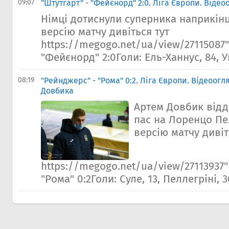
09:07
"Штутгарт" - "Фейєнорд" 2:0. Ліга Європи. Відео
Німці дотиснули суперника наприкін
версію матчу дивіться тут
https://megogo.net/ua/view/27115087"
"Фейєнорд" 2:0Голи: Ель-Ханнус, 84, У
08:19
"Рейнджерс" - "Рома" 0:2. Ліга Європи. Відеоогл
Довбика
Артем Довбик відд
пас на Лоренцо Пе
версію матчу дивіт
https://megogo.net/ua/view/27113937
"Рома" 0:2Голи: Суле, 13, Пеллегріні, 3