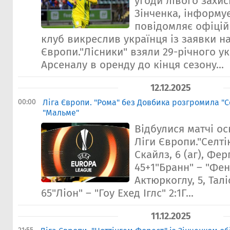
угоди лівого захи
Зінченка, інформує
повідомляє офіцій
клуб викреслив українця із заявки на
Європи."Лісники" взяли 29-річного у
Арсеналу в оренду до кінця сезону...
12.12.2025
00:00
Ліга Європи. "Рома" без Довбика розгромила "Се
"Мальме"
Відбулися матчі о
Ліги Європи."Селті
Скайлз, 6 (аг), Фер
45+1"Бранн" – "Фен
Актюркоглу, 5, Таліс
65"Ліон" – "Гоу Ехед Іглс" 2:1Г...
11.12.2025