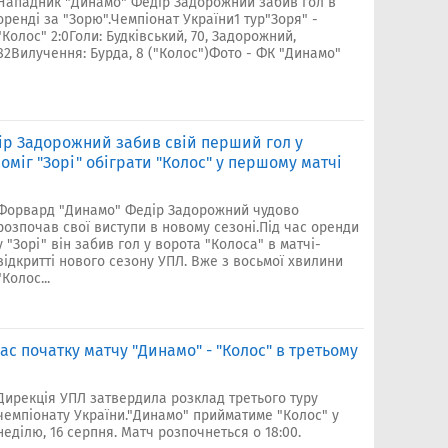
Нападник "Динамо" Федір Задорожний забив гол в
оренді за "Зорю".Чемпіонат України1 тур"Зоря" -
"Колос" 2:0Голи: Будківський, 70, Задорожний,
82Вилучення: Бурда, 8 ("Колос")Фото - ФК "Динамо"
ір Задорожний забив свій перший гол у
оміг "Зорі" обіграти "Колос" у першому матчі
Форвард "Динамо" Федір Задорожний чудово
розпочав свої виступи в новому сезоні.Під час оренди
у "Зорі" він забив гол у ворота "Колоса" в матчі-
відкритті нового сезону УПЛ. Вже з восьмої хвилини
"Колос...
ас початку матчу "Динамо" - "Колос" в третьому
Дирекція УПЛ затвердила розклад третього туру
чемпіонату України."Динамо" прийматиме "Колос" у
неділю, 16 серпня. Матч розпочнеться о 18:00.