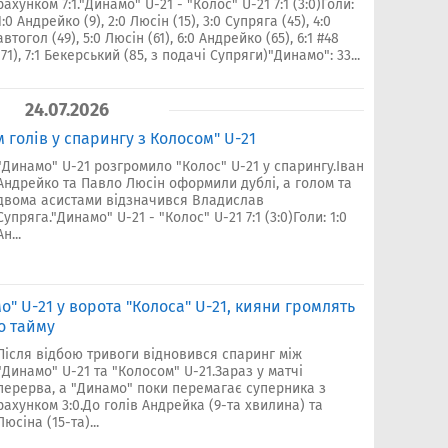
рахунком 7:1."Динамо" U-21 - "Колос" U-21 7:1 (3:0)Голи:
1:0 Андрейко (9), 2:0 Люсін (15), 3:0 Супряга (45), 4:0
автогол (49), 5:0 Люсін (61), 6:0 Андрейко (65), 6:1 #48
(71), 7:1 Бекерський (85, з подачі Супряги)"Динамо": 33...
24.07.2026
 голів у спарингу з Колосом" U-21
"Динамо" U-21 розгромило "Колос" U-21 у спарингу.Іван
Андрейко та Павло Люсін оформили дублі, а голом та
двома асистами відзначився Владислав
Супряга."Динамо" U-21 - "Колос" U-21 7:1 (3:0)Голи: 1:0
Ан...
о" U-21 у ворота "Колоса" U-21, кияни громлять
о тайму
Після відбою тривоги відновився спаринг між
"Динамо" U-21 та "Колосом" U-21.Зараз у матчі
перерва, а "Динамо" поки перемагає суперника з
рахунком 3:0.До голів Андрейка (9-та хвилина) та
Люсіна (15-та)...