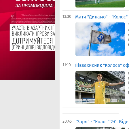
13:30
Матч "Динамо" - "Колос"
к
11:10
Півзахисник "Колоса" оф
20:45
"Зоря" - "Колос" 2:0. В