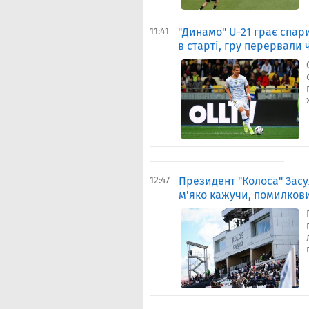
11:41
"Динамо" U-21 грає спар
в старті, гру перервали 
12:47
Президент "Колоса" Засух
м'яко кажучи, помилков