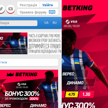
Реєстрація
Увійти
Правила форуму
UA
RU
і теги