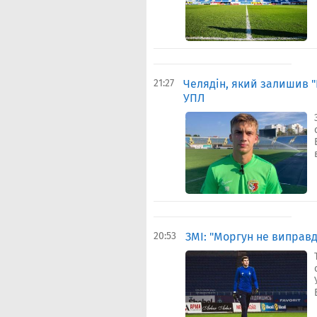
21:27
Челядін, який залишив "
УПЛ
20:53
ЗМІ: "Моргун не виправ