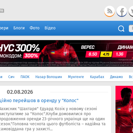
фери
Блоги
Фото
Відео
ри
Сич
ПАОК
Назар Волошин
Мунгенге
Карабах
Динамо
Вс
02.08.2026
ційно перейшов в оренду у "Колос"
Захисник "Шахтаря" Едуард Козік у новому сезоні
виступатиме за "Колос".Клуби домовилися про
продовження оренди 23-річного українця ще на один
сезон."Головна чеснота цього футболіста – надійна та
самовіддана гра у захисті...