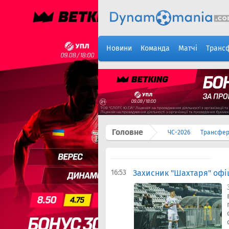
Новини
Команда
Матчі
Транс
Головне
ЧС-2026
Трансфе
16:53
Захисник "Шахтаря" офі