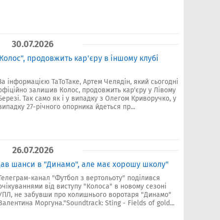
30.07.2026
Колос", продовжить кар'єру в іншому клубі
За інформацією ТаТоТаке, Артем Челядін, який сьогодні
офіційно залишив Колос, продовжить кар'єру у Лівому
Березі. Так само як і у випадку з Олегом Криворучко, у
випадку 27-річного опорника йдеться пр...
26.07.2026
дав шанси в "Динамо", але має хорошу школу"
Телеграм-канал "Футбол з вертольоту" поділився
очікуваннями від виступу "Колоса" в новому сезоні
УПЛ, не забувши про колишнього воротаря "Динамо"
Валентина Моргуна."Soundtrack: Sting - Fields of gold...