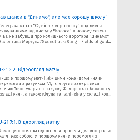
дав шанси в "Динамо", але має хорошу школу"
Телеграм-канал "Футбол з вертольоту" поділився
очікуваннями від виступу "Колоса" в новому сезоні
УПЛ, не забувши про колишнього воротаря "Динамо"
Валентина Моргуна."Soundtrack: Sting - Fields of gold...
U-21 2:2. Відеоогляд матчу
Якщо в першому матчі між цими командами кияни
перемогли з рахунком 7:1, то другий завершився
внічию.Точні удари на рахунку Федоренка і Квіквінії у
складі киян, а також Кічуна та Калінкіна у складі ков...
U-21 7:1. Відеоогляд матчу
Команди протягом одного дня провели два контрольні
матчі між собою. У першому кияни перемогли з