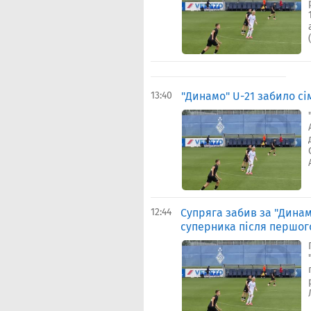
13:40
"Динамо" U-21 забило сім
12:44
Супряга забив за "Динам
суперника після першог