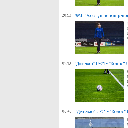
20:53
ЗМІ: "Моргун не виправ
09:13
"Динамо" U-21 - "Колос" 
08:40
"Динамо" U-21 - "Колос" 