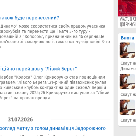
 також буде перенесений?
"Динамо" може скористатися своїм правом учасника
єврокубків та перенести ще і матч 3-го туру -
домашній з "Колосом", призначений на 16 серпня.Це
Блоги
пов'язано зі складною логістикою матчу-відповіді 3-го
...
Скаут н
іційно перейшов у "Лівий Берег"
Динамо
Хавбек "Колоса" Олег Криворучко став повноцінним
гравцем "Лівого Берега".21-річний півзахисник уклав
із київським клубом контракт на один сезон.У першій
частині сезону 2025/26 Криворучко виступав за "Лівий
Скаут н
Берег" на правах оренди...
31.07.2026
Скаут н
ідеоогляд матчу з голом динамівця Задорожного