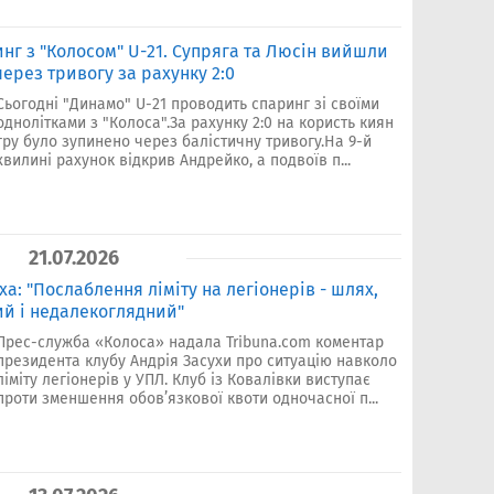
инг з "Колосом" U-21. Супряга та Люсін вийшли
через тривогу за рахунку 2:0
Сьогодні "Динамо" U-21 проводить спаринг зі своїми
однолітками з "Колоса".За рахунку 2:0 на користь киян
гру було зупинено через балістичну тривогу.На 9-й
хвилині рахунок відкрив Андрейко, а подвоїв п...
21.07.2026
а: "Послаблення ліміту на легіонерів - шлях,
ий і недалекоглядний"
Прес-служба «Колоса» надала Tribuna.com коментар
президента клубу Андрія Засухи про ситуацію навколо
ліміту легіонерів у УПЛ. Клуб із Ковалівки виступає
проти зменшення обов’язкової квоти одночасної п...