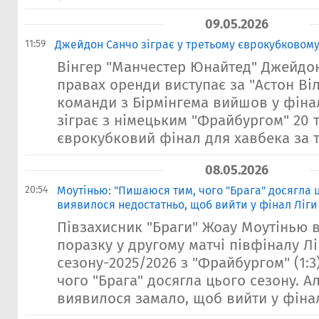
09.05.2026
11:59
Джейдон Санчо зіграє у третьому єврокубковому
Вінгер "Манчестер Юнайтед" Джейдон
правах оренди виступає за "Астон Віл
команди з Бірмінгема вийшов у фінал
зіграє з німецьким "Фрайбургом" 20 
єврокубковий фінал для хавбека за т
08.05.2026
20:54
Моутінью: "Пишаюся тим, чого "Брага" досягла ц
виявилося недостатньо, щоб вийти у фінал Ліги
Півзахисник "Браги" Жоау Моутінью 
поразку у другому матчі півфіналу Л
сезону-2025/2026 з "Фрайбургом" (1:3
чого "Брага" досягла цього сезону. А
виявилося замало, щоб вийти у фінал