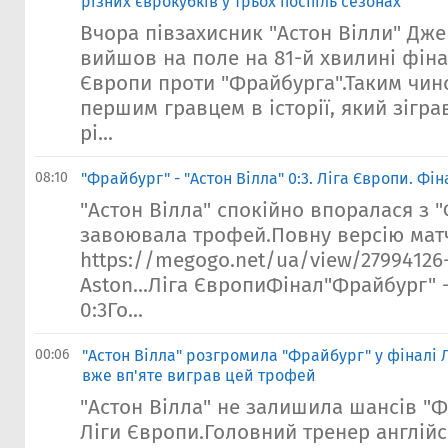
різних єврокубків у трьох поспіль сезонах
Вчора півзахисник "Астон Вілли" Дж
вийшов на поле на 81-й хвилині фіна
Європи проти "Фрайбурга".Таким чино
першим гравцем в історії, який зігра
рі...
08:10
"Фрайбург" - "Астон Вілла" 0:3. Ліга Європи. Фі
"Астон Вілла" спокійно впоралася з 
завоювала трофей.Повну версію матч
https://megogo.net/ua/view/27994126-
Aston...Ліга ЄвропиФінал"Фрайбург" -
0:3Го...
00:06
"Астон Вілла" розгромила "Фрайбург" у фіналі Л
вже вп'яте виграв цей трофей
"Астон Вілла" не залишила шансів "Ф
Ліги Європи.Головний тренер англійс