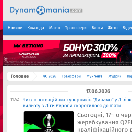
Новини
Команда
Матчі
Трансфери
Блоги
Фото
Віде
Головне
ЧС-2026
Трансфери
Мунгенге
Мудрик
Ка
17.06.2026
11:42
Число потенційних суперників "Динамо" у Лізі к
вильоту з Ліги Європи скоротилося до п'яти
Сьогодні, 17-го че
жеребкування Q2EL
кваліфікаційного 