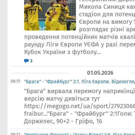
Микола Синиця ка
стадіон для потенц
Європи на вимогу 
розглядає різні ар
проведення потенційних матчів квал
раунду Ліги Європи УЄФА у разі пере
Кубок України з футболу...
3
01.05.2026
08:15
"Брага" - "Фрайбург" 2:1. Ліга Європи. Відеоогл
"Брага" вирвала перемогу наприкінці
версію матчу дивіться тут
https://megogo.net/ua/sport/2792306
fraibur..."Брага" - "Фрайбург" 2:1Голи: 
Доржелес, 90+2 - Гріфо, 16
08:12
"Ноттінгем Форест" - "Астон Вілла" 1:0. Ліга Євр