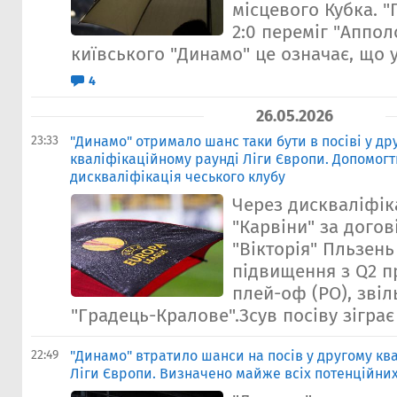
місцевого Кубка. 
2:0 переміг "Аппол
київського "Динамо" це означає, що у 
4
26.05.2026
23:33
"Динамо" отримало шанс таки бути в посіві у др
кваліфікаційному раунді Ліги Європи. Допомог
дискваліфікація чеського клубу
Через дискваліфік
"Карвіни" за догові
"Вікторія" Пльзень
підвищення з Q2 п
плей-оф (PO), зві
"Градець-Кралове".Зсув посіву зіграє 
22:49
"Динамо" втратило шанси на посів у другому кв
Ліги Європи. Визначено майже всіх потенційних