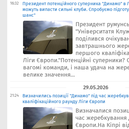
16:32
Президент потенційного суперника "Динамо" в Л
можуть випасти сильні клуби. Спробуємо підготу
шанс"
Президент румунсь
"Університатя Клуж
поділився очікува
завтрашнього жер
першого кваліфіка
Ліги Європи."Потенційні суперники? 
вагомі команди, і наша удача на жер
велике значення...
29.05.2026
21:24
Визначились позиції "Динамо" під час жеребкув
кваліфікаційного раунду Ліги Європи
Визначалися позиц
час жеребкування 
Європи.На Кіпрі в