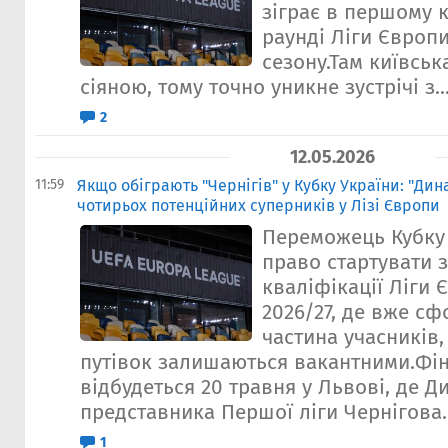
зіграє в першому 
раунді Ліги Європ
сезону.Там київськ
сіяною, тому точно уникне зустрічі з..
2
12.05.2026
11:59
Якщо обіграють "Чернігів" у Кубку України: "Дин
чотирьох потенційних суперників у Лізі Європи
Переможець Кубку 
право стартувати 
кваліфікації Ліги 
2026/27, де вже с
частина учасників,
путівок залишаються вакантними.Фін
відбудеться 20 травня у Львові, де Д
представника Першої ліги Чернігова..
1