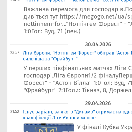
Важлива перемога для господарів.По
дивіться тут https://megogo.net/ua/s
nottinhem-for..."Ноттінгем Форест" - 
1:0Гол: Вуд, 71 (пен.)
30.04.2026
23:57
Ліга Європи. "Ноттінгем Форест" обіграв "Астон В
сильніша за "Фрайбург"
У перших півфінальних матчах Ліги 
господарі.Ліга Європи1/2 фіналуПерш
Форест" - "Астон Вілла" 1:0Гол: Вуд, 71
"Фрайбург" 2:1Голи: Тікназ, 8, Доржеле
29.04.2026
21:52
Існує варіант, за якого "Динамо" отримає на одн
кваліфікації Ліги Європи менше
У фіналі Кубка Укр