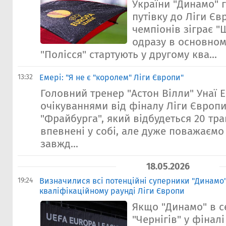
України "Динамо" 
путівку до Ліги Євр
чемпіонів зіграє "
одразу в основном
"Полісся" стартують у другому ква...
13:32
Емері: "Я не є "королем" Ліги Європи"
Головний тренер "Астон Вілли" Унаї 
очікуваннями від фіналу Ліги Європ
"Фрайбурга", який відбудеться 20 тра
впевнені у собі, але дуже поважаємо
завжд...
18.05.2026
19:24
Визначилися всі потенційні суперники "Динамо
кваліфікаційному раунді Ліги Європи
Якщо "Динамо" в 
"Чернігів" у фіналі