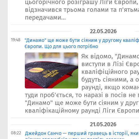
цьогорічного розіграшу Ліги Європи,
відзначився трьома голами та п'ять
передачами...
22.05.2026
19:48
"Динамо" ще може бути сіяним у другому кваліф
Європи. Що для цього потрібно
Як відомо, "Динам
виступи в Лізі Єв
кваліфіційного ра
будуть сіяними, а 
раунді, якщо кома
туди проб'ється, то наразі в посів не
"Динамо" ще може бути сіяним у дру
кваліфікаційному раунді Ліги Європи.
21.05.2026
08:22
Джейдон Санчо — перший гравець в історії, який