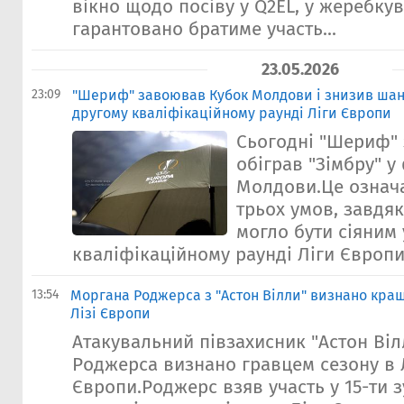
вікно щодо посіву у Q2EL, у жеребку
гарантовано братиме участь...
23.05.2026
23:09
"Шериф" завоював Кубок Молдови і знизив шанс
другому кваліфікаційному раунді Ліги Європи
Сьогодні "Шериф" 
обіграв "Зімбру" у
Молдови.Це означа
трьох умов, завдя
могло бути сіяним 
кваліфікаційному раунді Ліги Європи,
13:54
Моргана Роджерса з "Астон Вілли" визнано кра
Лізі Європи
Атакувальний півзахисник "Астон Ві
Роджерса визнано гравцем сезону в 
Європи.Роджерс взяв участь у 15-ти з