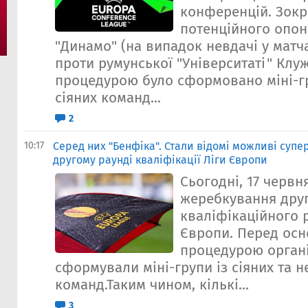
конференцій. Зокр
потенційного опон
"Динамо" (на випадок невдачі у матч
проти румунської "Університаті" Клу
процедурою було сформовано міні-гр
сіяних команд...
2
10:17
Серед них "Бенфіка". Стали відомі можливі супе
другому раунді кваліфікації Ліги Європи
Сьогодні, 17 червн
жеребкування дру
кваліфікаційного 
Європи. Перед ос
процедурою орган
сформували міні-групи із сіяних та н
команд.Таким чином, кількі...
3