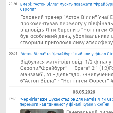
20:26
Емері: "Астон Вілла" мусить поважати "Фрайбург
Європи"
Головний тренер "Астон Вілли" Унаї 
прокоментував перемогу у півфіналь
відповідь Ліги Європи з "Ноттінгем Фо
був особливий день, уболівальники ц
створили приголомшливу атмосферу.
00:01
"Астон Вілла" та "Фрайбург" вийшли у фінал Лі
Відбулися матчі-відповіді 1/2 фіналу
Європи."Фрайбург" - "Брага" 3:1 (1:2)Го
Манзамбі, 41 - Дельгадо, 79Вилучення
6"Астон Вілла" - "Ноттінгем Форест" 4:0
06.05.2026
17:48
"Чернігів" вже шукає стадіон для матчів Ліги Є
перемоги над "Динамо" у фіналі Кубка України
Генеральний дирек