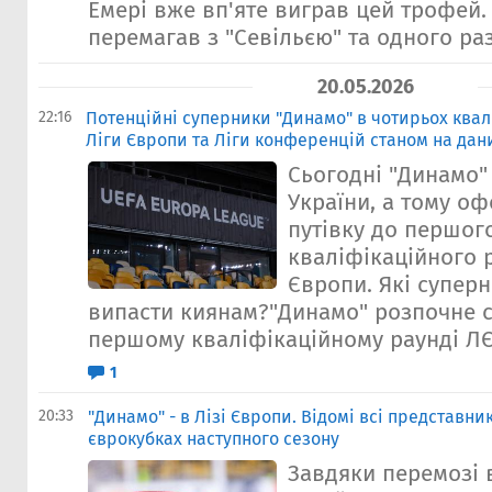
Емері вже вп'яте виграв цей трофей.
перемагав з "Севільєю" та одного разу 
20.05.2026
22:16
Потенційні суперники "Динамо" в чотирьох ква
Ліги Європи та Ліги конференцій станом на да
Сьогодні "Динамо"
України, а тому о
путівку до першог
кваліфікаційного 
Європи. Які супер
випасти киянам?"Динамо" розпочне с
першому кваліфікаційному раунді ЛЄ.
1
20:33
"Динамо" - в Лізі Європи. Відомі всі представни
єврокубках наступного сезону
Завдяки перемозі 