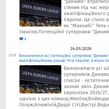
"Динамо" втратило
сіяним під час же
кваліфікаційного 
Європи. Це стало в
як "Маккабі" Тель-
Ізраїлю.Потенційні суперники "Динамо"
3
24.05.2026
23:19
Визначилися всі потенційні суперники "Динамо"
кваліфікаційному раунді Ліги Європи, а вікно п
Визначилися усі ш
суперників Динамо
список - остаточни
зазнає змін. Динам
євросезон 2026/27
однією з цих команд:Жиліна;Войводи
(Клуж;Алюміній;Деррі Сіті;Вестрі.Вод