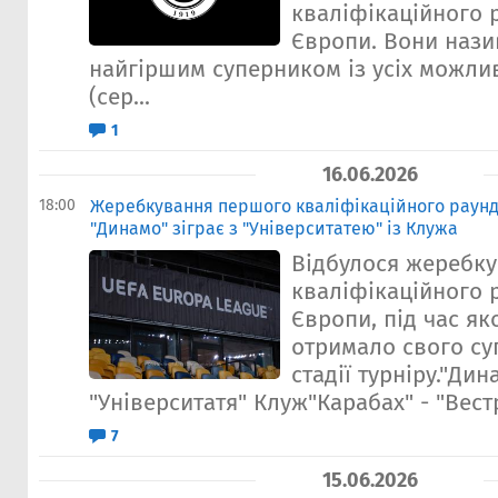
кваліфікаційного 
Європи. Вони нази
найгіршим суперником із усіх можлив
(сер...
1
16.06.2026
18:00
Жеребкування першого кваліфікаційного раунд
"Динамо" зіграє з "Університатею" із Клужа
Відбулося жеребк
кваліфікаційного 
Європи, під час як
отримало свого су
стадії турніру."Дин
"Університатя" Клуж"Карабах" - "Вестрі
7
15.06.2026