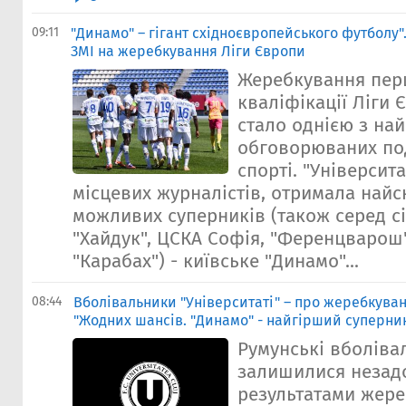
09:11
"Динамо" – гігант східноєвропейського футболу"
ЗМІ на жеребкування Ліги Європи
Жеребкування пер
кваліфікації Ліги 
стало однією з на
обговорюваних по
спорті. "Університа
місцевих журналістів, отримала найс
можливих суперників (також серед с
"Хайдук", ЦСКА Софія, "Ференцварош
"Карабах") - київське "Динамо"...
08:44
Вболівальники "Університаті" – про жеребкуван
"Жодних шансів. "Динамо" - найгірший суперник
Румунські вболіва
залишилися незад
результатами жер