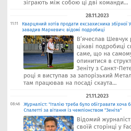
зіграють між собою ці дві команди...
28.11.2023
11:11
Кварцяний хотів продати ексзахисника збірної Ук
завадив Маркевич: відомі подробиці
В’ячеслав Шевчук 
цікаві подробиці св
саме, що на самому
опинитися в структ
Зеніту з Санкт-Пет
році я виступав за запорізький Мета
там працював на посаді скаута...
21.11.2023
08:46
Журналіст: "Італію треба було обігравати хоча 
Спалетті за вітання із чемпіонством "Зеніта"
Відомий журналіст
своїй сторінці у F