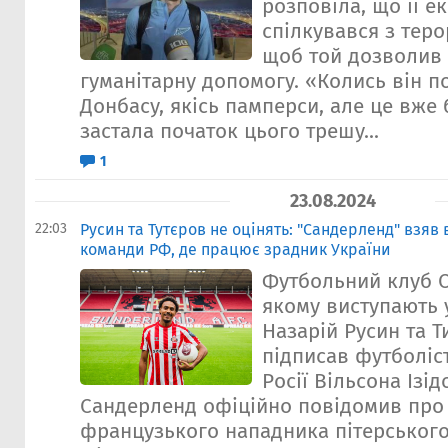
розповіла, що її е
спілкувався з теро
щоб той дозволив 
гуманітарну допомогу. «Колись він 
Донбасу, якісь памперси, але це вже б
застала початок цього трешу...
1
23.08.2024
22:03
Русин та Тутєров не оцінять: "Сандерленд" взяв 
команди РФ, де працює зрадник України
Футбольний клуб С
якому виступають у
Назарій Русин та Т
підписав футболіст
Росії Вільсона Ізі
Сандерленд офіційно повідомив про
французького нападника пітерського