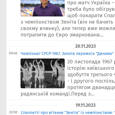
про матч Україна – 
треба було обігрув
щоб покарати Спал
з чемпіонством Зеніта (він не бачить
своєму вчинку), але тепер вже можл
потрапити до Євро змарнована...
20.11.2023
09:46
Чемпіонат СРСР-1967. Золота перемога "Динамо" 
20 листопада 1967
історію київськог
здобуття третього
- і другого поспіл
протягом дванадця
радянській команді.Перед з...
19.11.2023
20:50
Спаллетті про вітання "Зеніта" із чемпіонством: