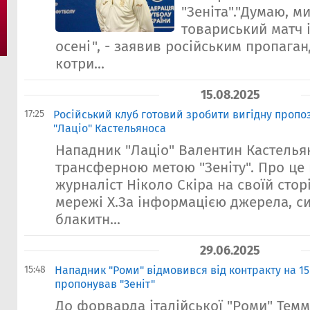
"Зеніта"."Думаю, м
товариський матч і
осені", - заявив російським пропаган
котри...
15.08.2025
17:25
Російський клуб готовий зробити вигідну проп
"Лаціо" Кастельяноса
Нападник "Лаціо" Валентин Кастелья
трансферною метою "Зеніту". Про це
журналіст Ніколо Скіра на своїй сторі
мережі X.За інформацією джерела, с
блакитн...
29.06.2025
15:48
Нападник "Роми" відмовився від контракту на 15
пропонував "Зеніт"
До форварда італійської "Роми" Темм