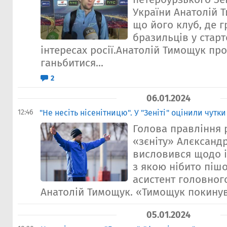
України Анатолій 
що його клуб, де г
бразильців у старт
інтересах росії.Анатолій Тимощук пр
ганьбитися...
2
06.01.2024
12:46
"Не несіть нісенітницю". У "Зеніті" оцінили чут
Голова правління 
«зєніту» Алєксанд
висловився щодо і
з якою нібито пішо
асистент головног
Анатолій Тимощук. «Тимощук покинув 
05.01.2024