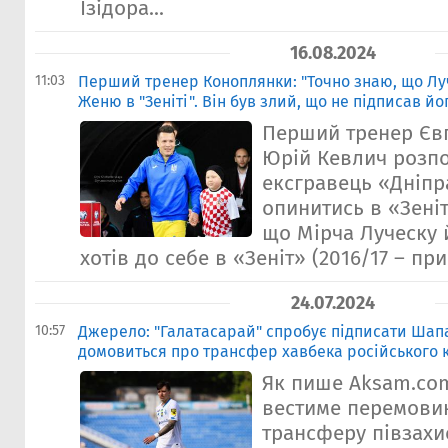
Ізідора...
16.08.2024
11:03
Перший тренер Коноплянки: "Точно знаю, що Лу
Женю в "Зеніті". Він був злий, що не підписав йо
Перший тренер Єв
Юрій Кевлич розпо
ексгравець «Дніпра
опинитись в «Зеніт
що Мірча Луческу 
хотів до себе в «Зеніт» (2016/17 – прим
24.07.2024
10:57
Джерело: "Галатасарай" спробує підписати Шап
домовиться про трансфер хавбека російського 
Як пише Aksam.com.
вестиме перемови
трансферу півзахи