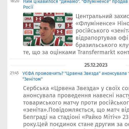
18:20
Ним цікавилося "Динамо". "Флуміненсе" продав 
Росії
Центральний захис
«Флуміненсе» Ніно
російського «зені
відрапортував офі
бразильського кл
те, що за оцінками Transfermarkt конт
25.12.2023
21:45
УЄФА промовчить? "Црвена Звезда" анонсувала 
"Зенітом"
Сербська «Црвена Звезда» у своїх с
анонсувала проведення навесні наст
товариського матчу проти російсько
«зеніта».Повідомляється, що матч ві
Белграді на стадіоні «Райко Мітіч» 2
року.Цей поєдинок стане другим за ос