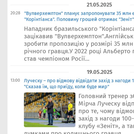
21.05.2025
20:28
"Вулверхемптон" планує запропонувати 35 млн 
"Корінтіанса". Половину грошей отримає "Зеніт"
Нападник бразильського "Корінтіанс
зацікавив "Вулверхемптон".Англійськ
зробити пропозицію у розмірі 35 млн 
річного гравця.У 2022 році Альберто г
став чемпіоном Росії...
19.05.2025
13:00
Луческу – про відмову відвідати захід з нагоди 1
"Сказав їм, що приїду, коли буде мир"
Головний тренер зб
Мірча Луческу від
про те, чому відмо
захід з нагоди 100
клубу «Зеніт», а т
думками про колишнього гравця...