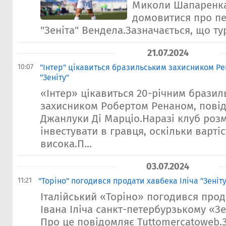
Миколи Шапаренка
домовитися про пе
"Зеніта" Вендела.Зазначається, що тур
21.07.2024
10:07
"Інтер" цікавиться бразильським захисником Р
"Зеніту"
«Інтер» цікавиться 20-річним брази
захисником Робертом Ренаном, повід
Джанлуки Ді Марціо.Наразі клуб розм
інвестувати в гравця, оскільки варті
висока.П...
03.07.2024
11:21
"Торіно" погодився продати хавбека Іліча "Зеніту
Італійський «Торіно» погодився прод
Івана Іліча санкт-петербурзькому «Зе
Про це повідомляє Tuttomercatoweb.