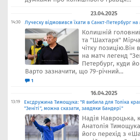
23.04.2025
14:30
Луческу відмовився їхати в Санкт-Петербург на 
Колишній головни
та "Шахтаря" Мірч
чітку позицію.Він 
на матч легенд "Зе
Петербург, куди й
Варто зазначити, що 79-річний...
1
16.04.2025
13:19
Ексдружина Тимощука: "Я вибила для Толіка кра
"Зеніті", можна сказати, завдяки Бандері"
Надія Навроцька,
Анатолія Тимощука
його перехід з «Ш