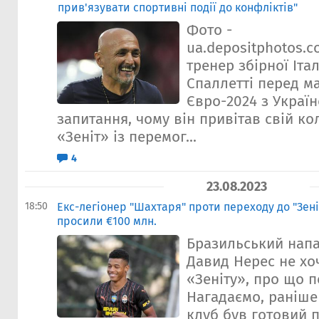
прив'язувати спортивні події до конфліктів"
Фото -
ua.depositphotos.
тренер збірної Іта
Спаллетті перед ма
Євро-2024 з Украї
запитання, чому він привітав свій к
«Зеніт» із перемог...
4
23.08.2023
18:50
Екс-легіонер "Шахтаря" проти переходу до "Зені
просили €100 млн.
Бразильський нап
Давид Нерес не хо
«Зеніту», про що п
Нагадаємо, раніше
клуб був готовий 