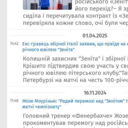
російського «Зеніт
його перехід?– Я з
сиділа і перечитувала контракт із «З
перевіряла кожне слово, очі були чер
01.04.2025
14:42
Екс-гравець збірної Італії заявив, що приїде на
річного ювілею "Зеніта"
Колишній захисник "Зеніта" і збірної 
Крішито підтвердив свою участь у св
річного ювілею пітерського клубу."Так
Петербурзі на матчі на честь 100-річчя
16.11.2024
11:48
Жозе Моурінью: "Радий перемозі над "Зенітом" т
матчі чемпіонату"
Головний тренер «Фенербахче» Жоз
прокоментував перемогу над російс