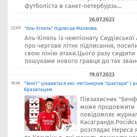
футболіста в санкт-петербурзь...
26.07.2023
22:09
"Аль-Хіляль" підписав Малкома
Аль-Хіляль із чемпіонату Саудівської
про чергове літнє підписання, посил
свою лінію атаки.Цього разу саудити
пошуками нового гравця до так звано
19.07.2023
16:46
"Зеніт" цікавиться екс-легіонером "Шахтаря" і в
бразильцем
Півзахисник "Бенф
може продовжити ка
повідомляє журнал
Касагранде.Російс
розглядає Нереса 