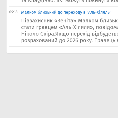
та Клаудіньо, які можуть покинути ком
09:18
Малком близький до переходу в "Аль-Хіляль"
Півзахисник «Зеніта» Малком близьк
стати гравцем «Аль-Хіляля», повідом
Ніколо Скіра.Якщо перехід відбудетьс
розрахований до 2026 року. Гравець б