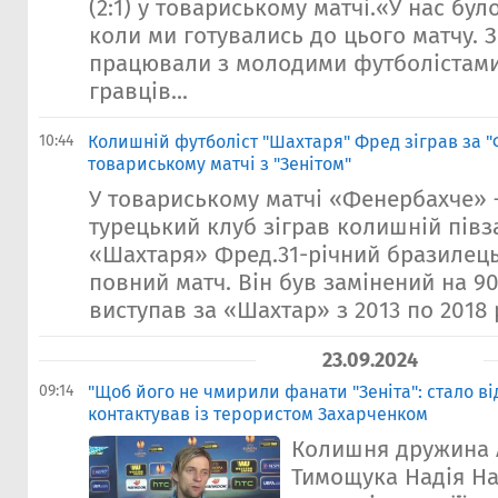
(2:1) у товариському матчі.«У нас було
коли ми готувались до цього матчу. З
працювали з молодими футболістами
гравців...
10:44
Колишній футболіст "Шахтаря" Фред зіграв за 
товариському матчі з "Зенітом"
У товариському матчі «Фенербахче» – 
турецький клуб зіграв колишній півз
«Шахтаря» Фред.31-річний бразилець
повний матч. Він був замінений на 9
виступав за «Шахтар» з 2013 по 2018 р
23.09.2024
09:14
"Щоб його не чмирили фанати "Зеніта": стало в
контактував із терористом Захарченком
Колишня дружина 
Тимощука Надія Н