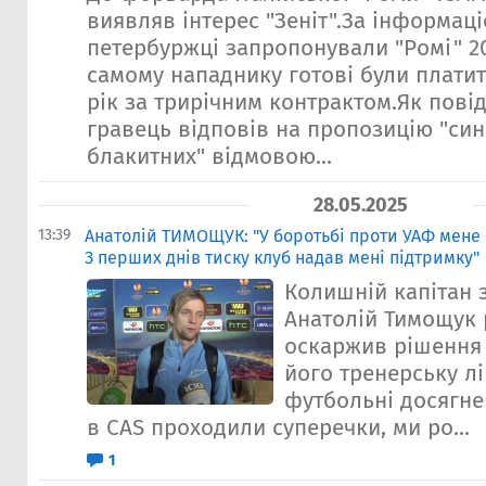
виявляв інтерес "Зеніт".За інформаці
петербуржці запропонували "Ромі" 20
самому нападнику готові були платит
рік за трирічним контрактом.Як пові
гравець відповів на пропозицію "син
блакитних" відмовою...
28.05.2025
13:39
Анатолій ТИМОЩУК: "У боротьбі проти УАФ мене п
З перших днів тиску клуб надав мені підтримку"
Колишній капітан з
Анатолій Тимощук р
оскаржив рішення 
його тренерську лі
футбольні досягне
в CAS проходили суперечки, ми ро...
1