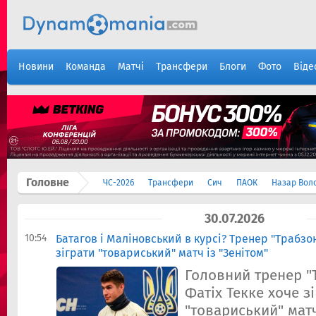
Новини
Команда
Матчі
Трансфери
Блоги
Фото
Віде
Головне
ЧС-2026
Трансфери
Сич
ПАОК
Назар Вол
30.07.2026
10:54
Батагов і Маліновський в курсі? Тренер "Трабзо
зіграти "товариський" матч із "Зенітом"
Головний тренер "
Фатіх Текке хоче з
"товариський" мат