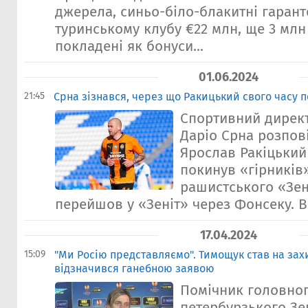
джерела, синьо-біло-блакитні гаран
туринському клубу €22 млн, ще 3 млн
покладені як бонуси...
01.06.2024
21:45
Срна зізнався, через що Ракицький свого часу п
Спортивний дирек
Даріо Срна розпов
Ярослав Ракіцький 
покинув «гірників
рашистського «Зен
перейшов у «Зеніт» через Фонсеку. Він
17.04.2024
15:09
"Ми Росію представляємо". Тимощук став на захи
відзначився ганебною заявою
Помічник головног
петербурзького Зен