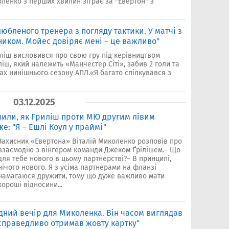
оленко з перших хвилин зіграє за "Евертон" з
любленого тренера з погляду тактики. У матчі з
иком. Мойес довіряє мені – це важливо"
ліш висловився про свою гру під керівництвом
іш, який належить «Манчестер Сіті», забив 2 голи та
чах нинішнього сезону АПЛ.«Я багато спілкувався з
03.12.2025
чили, як Гриліш проти МЮ другим лівим
е: "Я – Ешлі Коул у праймі"
Захисник «Евертона» Віталій Миколенко розповів про
взаємодію з вінгером команди Джеком Ґрілішем.– Що
для тебе нового в цьому партнерстві?– В принципі,
нічого нового. Я з усіма партнерами на фланзі
намагаюся дружити, тому що дуже важливо мати
хороші відносини...
дний вечір для Миколенка. Він часом виглядав
 справедливо отримав жовту картку"