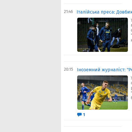
21:46
Італійська преса: Довбик
20:15
Іноземний журналіст: "
1