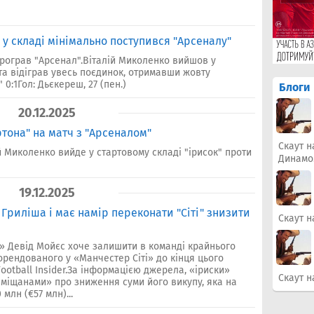
 у складі мінімально поступився "Арсеналу"
 програв "Арсенал".Віталій Миколенко вийшов у
 та відіграв увесь поєдинок, отримавши жовту
 0:1Гол: Дьєкереш, 27 (пен.)
Блоги
20.12.2025
ртона" на матч з "Арсеналом"
Скаут н
й Миколенко вийде у стартовому складі "ірисок" проти
Динамо
19.12.2025
 Гриліша і має намір переконати "Сіті" знизити
Скаут н
» Девід Мойєс хоче залишити в команді крайнього
рендованого у «Манчестер Сіті» до кінця цього
ootball Insider.За інформацією джерела, «іриски»
Скаут н
«міщанами» про зниження суми його викупу, яка на
млн (€57 млн)...