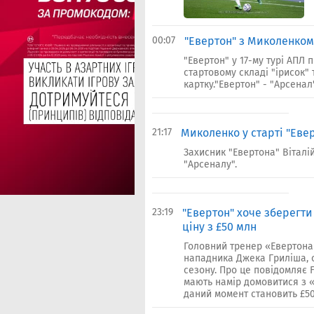
00:07
"Евертон" з Миколенком
"Евертон" у 17-му турі АПЛ
стартовому складі "ірисок"
картку."Евертон" - "Арсенал"
21:17
Миколенко у старті "Еве
Захисник "Евертона" Віталі
"Арсеналу".
23:19
"Евертон" хоче зберегти
ціну з £50 млн
Головний тренер «Евертона
нападника Джека Гриліша, о
сезону. Про це повідомляє F
мають намір домовитися з 
даний момент становить £50 