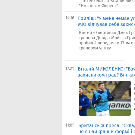
"Тоттенхема", а Віталій Мик
"Ноттінгем Форест".
14:16
Гриліш: "У мене немає у
МЮ відчував себе захисн
Вінгер «Евертона» Джек Грі
тренера Девіда Мойєса.Грил
зробив 4 передачі у 13 мат
тренером улітку...
17:21
Віталій МИКОЛЕНКО: "Ба
захисником грав? Він каж
11:09
Британська преса: "Скла
не в найкращій формі і