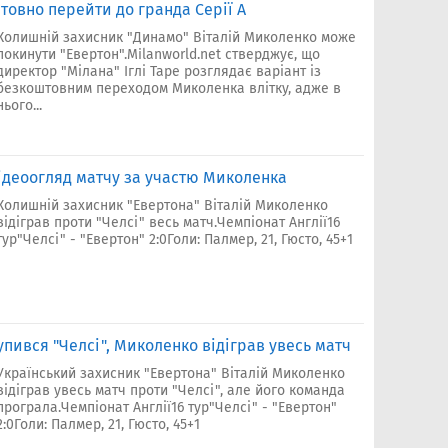
овно перейти до гранда Серії А
Колишній захисник "Динамо" Віталій Миколенко може
покинути "Евертон".Milanworld.net стверджує, що
директор "Мілана" Іглі Таре розглядає варіант із
безкоштовним переходом Миколенка влітку, адже в
нього...
 Відеоогляд матчу за участю Миколенка
Колишній захисник "Евертона" Віталій Миколенко
відіграв проти "Челсі" весь матч.Чемпіонат Англії16
тур"Челсі" - "Евертон" 2:0Голи: Палмер, 21, Гюсто, 45+1
тупився "Челсі", Миколенко відіграв увесь матч
Український захисник "Евертона" Віталій Миколенко
відіграв увесь матч проти "Челсі", але його команда
програла.Чемпіонат Англії16 тур"Челсі" - "Евертон"
2:0Голи: Палмер, 21, Гюсто, 45+1