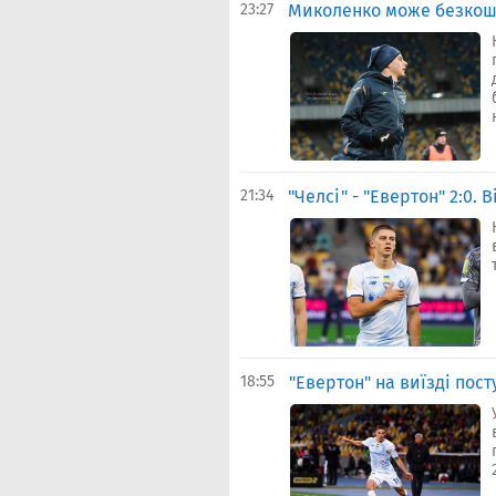
23:27
Миколенко може безкошт
21:34
"Челсі" - "Евертон" 2:0.
18:55
"Евертон" на виїзді пос