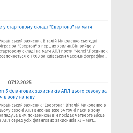
 у стартовому складі "Евертона" на матч
Український захисник Віталій Миколенко сьогодні
зіграє за "Евертон" з перших хвилин.Він вийде у
стартовому складі на матч АПЛ проти "Челсі".Поєдинок
розпочнеться о 17:00 за київським часом.Інфографіка...
07.12.2025
оп-5 флангових захисників АПЛ цього сезону за
ч в зону нападу
Український захисник "Евертона" Віталій Миколенко в
цьому сезоні АПЛ виконав вже 54 точні паси в зону
нападу.За цим показником він посідає четверте місце
в АПЛ серед усіх флангових захисників.73 – Мат...