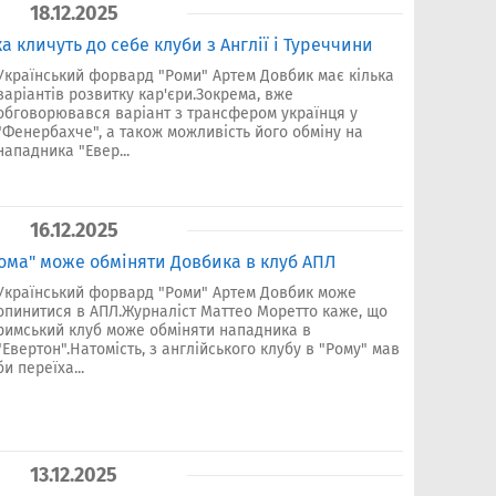
18.12.2025
а кличуть до себе клуби з Англії і Туреччини
Український форвард "Роми" Артем Довбик має кілька
варіантів розвитку кар'єри.Зокрема, вже
обговорювався варіант з трансфером українця у
"Фенербахче", а також можливість його обміну на
нападника "Евер...
16.12.2025
Рома" може обміняти Довбика в клуб АПЛ
Український форвард "Роми" Артем Довбик може
опинитися в АПЛ.Журналіст Маттео Моретто каже, що
римський клуб може обміняти нападника в
"Евертон".Натомість, з англійського клубу в "Рому" мав
би переїха...
13.12.2025