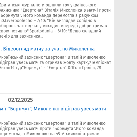
Британські журналісти оцінили гру українського
захисника "Евертона" Віталія Миколенка в матчі проти
"Борнмута". Його команда перемогла з рахунком
1:0.Liverpoolecho – 7/10: "Він виглядав солідно в
обороні, час від часу виходив вперед і добре тримав
свою позицію".Sportsdunia – 6/10: "Дещо складний
вечір для захисника...
:1. Відеоогляд матчу за участю Миколенка
Український захисник "Евертона" Віталій Миколенко
відіграв увесь матч та отримав жовту картку.Чемпіонат
Англії14 тур"Борнмут" - "Евертон" 0:1Гол: Гріліш, 78
02.12.2025
еміг "Борнмут", Миколенко відіграв увесь матч
у
Український захисник "Евертона" Віталій Миколенко
відіграв увесь матч проти "Борнмута".Його команда
перемогла, а Миколенко на 49-й хвилині отримав