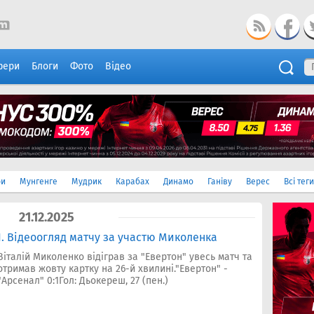
фери
Блоги
Фото
Відео
ри
Мунгенге
Мудрик
Карабах
Динамо
Ганіву
Верес
Всі теги
21.12.2025
:1. Відеоогляд матчу за участю Миколенка
Віталій Миколенко відіграв за "Евертон" увесь матч та
отримав жовту картку на 26-й хвилині."Евертон" -
"Арсенал" 0:1Гол: Дьокереш, 27 (пен.)