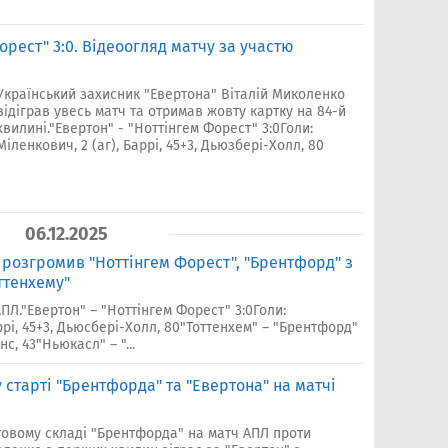
орест" 3:0. Відеоогляд матчу за участю
Український захисник "Евертона" Віталій Миколенко
відіграв увесь матч та отримав жовту картку на 84-й
хвилині."Евертон" - "Ноттінгем Форест" 3:0Голи:
Міленкович, 2 (аг), Баррі, 45+3, Дьюзбері-Холл, 80
06.12.2025
 розгромив "Ноттінгем Форест", "Брентфорд" з
ттенхему"
АПЛ."Евертон" – "Ноттінгем Форест" 3:0Голи:
ррі, 45+3, Дьюсбері-Холл, 80"Тоттенхем" – "Брентфорд"
нс, 43"Ньюкасл" – "...
старті "Брентфорда" та "Евертона" на матчі
товому складі "Брентфорда" на матч АПЛ проти