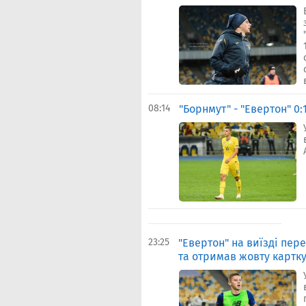
08:14
"Борнмут" - "Евертон" 0
23:25
"Евертон" на виїзді пер
та отримав жовту картк