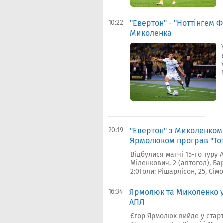
10:22
"Евертон" - "Ноттінгем Ф
Миколенка
20:19
"Евертон" з Миколенком
Ярмолюком програв "То
Відбулися матчі 15-го туру 
Міленкович, 2 (автогол), Ба
2:0Голи: Рішарлісон, 25, Сімо
16:34
Ярмолюк та Миколенко у 
АПЛ
Єгор Ярмолюк вийде у стар