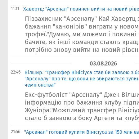
11:11
Хавертц: "Арсенал" повинен вийти на новий ріве
Півзахисник "Арсеналу" Кай Хавертц 
бажання "канонірів" виграти у новому
трофеї."Думаю, ми можемо і повинні 
бачите, як інші команди стають кращ
потрібно знову вийти на новий рівень
03.08.2026
22:46
Вілшир: "Трансфер Вінісіуса став би заявою з б
"Арсеналу" про те, що вони не збираються зупи
чемпіонства"
Екс-футболіст "Арсеналу" Джек Вілш
інформацію про бажання клубу підпис
Жуніора."Можливий трансфер Вінісіу
стало б заявою з боку Артети та клубу
21:56
"Арсенал" готовий купити Вінісіуса за 150 млн є