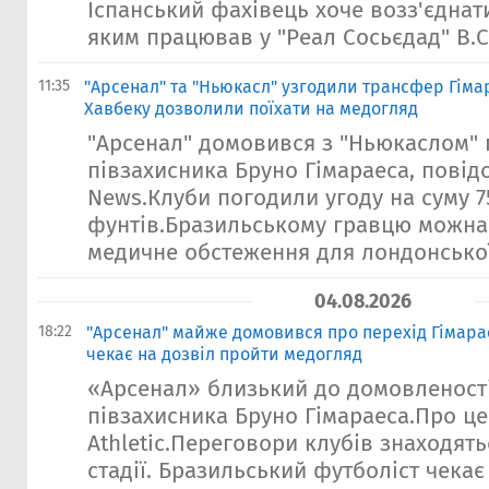
Іспанський фахівець хоче возз'єднати
яким працював у "Реал Сосьєдад" B.Су
11:35
"Арсенал" та "Ньюкасл" узгодили трансфер Гімар
Хавбеку дозволили поїхати на медогляд
"Арсенал" домовився з "Ньюкаслом"
півзахисника Бруно Гімараеса, повід
News.Клуби погодили угоду на суму 7
фунтів.Бразильському гравцю можна 
медичне обстеження для лондонської
04.08.2026
18:22
"Арсенал" майже домовився про перехід Гімара
чекає на дозвіл пройти медогляд
«Арсенал» близький до домовленост
півзахисника Бруно Гімараеса.Про ц
Athletic.Переговори клубів знаходять
стадії. Бразильський футболіст чекає 