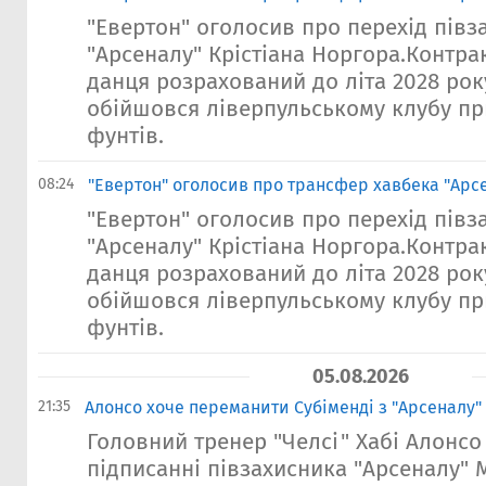
"Евертон" оголосив про перехід півз
"Арсеналу" Крістіана Норгора.Контрак
данця розрахований до літа 2028 ро
обійшовся ліверпульському клубу пр
фунтів.
08:24
"Евертон" оголосив про трансфер хавбека "Арс
"Евертон" оголосив про перехід півз
"Арсеналу" Крістіана Норгора.Контрак
данця розрахований до літа 2028 ро
обійшовся ліверпульському клубу пр
фунтів.
05.08.2026
21:35
Алонсо хоче переманити Субіменді з "Арсеналу" 
Головний тренер "Челсі" Хабі Алонсо
підписанні півзахисника "Арсеналу" 