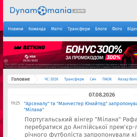
Новини
Команда
Матчі
Трансфери
Блоги
Фото
Віде
Головне
ЧС-2026
Трансфери
Сич
ПАОК
Назар Вол
07.08.2026
19:25
"Арсеналу" та "Манчестер Юнайтед" запропонув
"Мілана"
Португальський вінгер "Мілана" Раф
перебратися до Англійської прем'єр-л
річного футболіста запропонували к