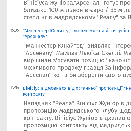
Вінісіуса Жуніора."Арсенал" готує пр
близько 100 мільйонів євро / 85 міл
стерлінгів мадридському "Реалу" за Ві
15:35
"Манчестер Юнайтед" вивчає можливість купівлі
"Арсеналу"
"Манчестер Юнайтед" виявляє інтере
"Арсеналу" Майлза Льюїса-Скеллі. Ма
вирішили з'ясувати позицію "канонір
можливого продажу гравця.За інфор
"Арсенал" хотів би зберегти свого вих
13:54
Вінісіус відмовився від останньої пропозиції "Р
контракту
Нападник "Реала" Вінісіус Жуніор ві
пропозицію мадридського клубу щод
контракту."Вінісіус Жуніор відхилив 
пропозицію контракту від мадридсько