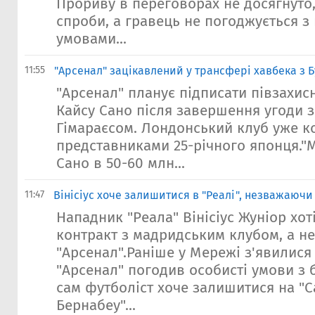
Прориву в переговорах не досягнуто,
спроби, а гравець не погоджується з
умовами...
11:55
"Арсенал" зацікавлений у трансфері хавбека з 
"Арсенал" планує підписати півзахис
Кайсу Сано після завершення угоди з
Гімараєсом. Лондонський клуб уже ко
представниками 25-річного японця."
Сано в 50-60 млн...
11:47
Вінісіус хоче залишитися в "Реалі", незважаючи
Нападник "Реала" Вінісіус Жуніор хо
контракт з мадридським клубом, а н
"Арсенал".Раніше у Мережі з'явилися 
"Арсенал" погодив особисті умови з 
сам футболіст хоче залишитися на "С
Бернабеу"...