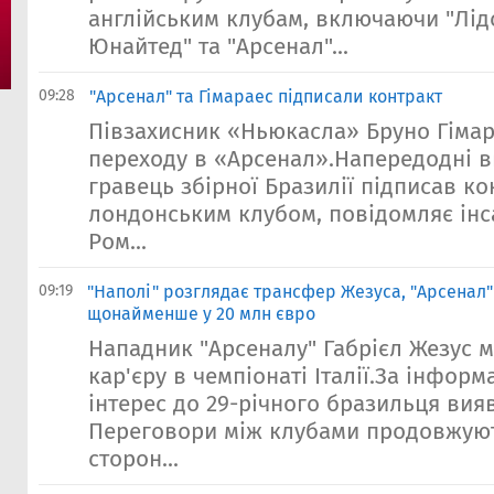
англійським клубам, включаючи "Лідс
Юнайтед" та "Арсенал"...
09:28
"Арсенал" та Гімараес підписали контракт
Півзахисник «Ньюкасла» Бруно Гімар
переходу в «Арсенал».Напередодні в
гравець збірної Бразилії підписав ко
лондонським клубом, повідомляє інс
Ром...
09:19
"Наполі" розглядає трансфер Жезуса, "Арсенал
щонайменше у 20 млн євро
Нападник "Арсеналу" Габрієл Жезус
кар'єру в чемпіонаті Італії.За інформ
інтерес до 29-річного бразильця вияв
Переговори між клубами продовжуют
сторон...