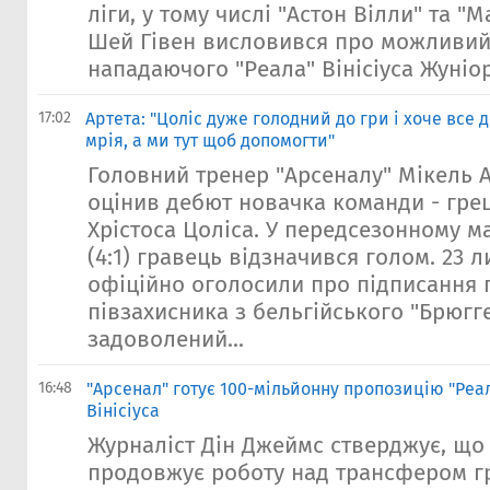
ліги, у тому числі "Астон Вілли" та "М
Шей Гівен висловився про можливи
нападаючого "Реала" Вінісіуса Жуніора
17:02
Артета: "Цоліс дуже голодний до гри і хоче все 
мрія, а ми тут щоб допомогти"
Головний тренер "Арсеналу" Мікель 
оцінив дебют новачка команди - гре
Хрістоса Цоліса. У передсезонному м
(4:1) гравець відзначився голом. 23 
офіційно оголосили про підписання 
півзахисника з бельгійського "Брюгге
задоволений...
16:48
"Арсенал" готує 100-мільйонну пропозицію "Реа
Вінісіуса
Журналіст Дін Джеймс стверджує, що
продовжує роботу над трансфером г