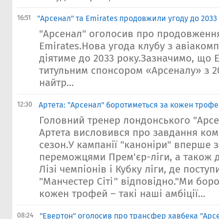
16:51
"Арсенал" та Emirates продовжили угоду до 2033
"Арсенал" оголосив про продовження
Emirates.Нова угода клубу з авіакомп
діятиме до 2033 року.Зазначимо, що E
титульним спонсором «Арсеналу» з 2
найтр...
12:30
Артета: "Арсенал" боротиметься за кожен трофей
Головний тренер лондонського "Арсе
Артета висловився про завдання ко
сезон.У кампанії "каноніри" вперше з
переможцями Прем'єр-ліги, а також д
Лізі чемпіонів і Кубку ліги, де посту
"Манчестер Сіті" відповідно."Ми бор
кожен трофей – такі наші амбіції...
08:24
"Евертон" оголосив про трансфер хавбека "Арс