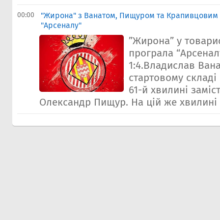
00:00
"Жирона" з Ванатом, Пищуром та Крапивцовим
"Арсеналу"
”Жирона” у товари
програла “Арсенал
1:4.Владислав Ван
стартовому складі 
61-й хвилині замі
Олександр Пищур. На цій же хвилині 