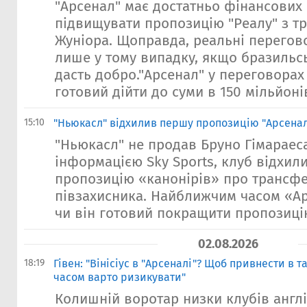
"Арсенал" має достатньо фінансових
підвищувати пропозицію "Реалу" з тр
Жуніора. Щоправда, реальні перегов
лише у тому випадку, якщо бразиль
дасть добро."Арсенал" у переговорах
готовий дійти до суми в 150 мільйонів
15:10
"Ньюкасл" відхилив першу пропозицію "Арсенал
"Ньюкасл" не продав Бруно Гімараеса
інформацією Sky Sports, клуб відхил
пропозицію «канонірів» про трансф
півзахисника. Найближчим часом «Ар
чи він готовий покращити пропозицію
02.08.2026
18:19
Гівен: "Вінісіус в "Арсеналі"? Щоб привнести в 
часом варто ризикувати"
Колишній воротар низки клубів англі