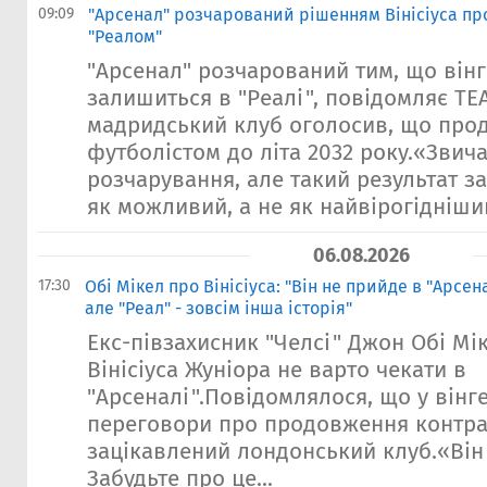
09:09
"Арсенал" розчарований рішенням Вінісіуса пр
"Реалом"
"Арсенал" розчарований тим, що вінг
залишиться в "Реалі", повідомляє TEA
мадридський клуб оголосив, що прод
футболістом до літа 2032 року.«Звича
розчарування, але такий результат з
як можливий, а не як найвірогідніший
06.08.2026
17:30
Обі Мікел про Вінісіуса: "Він не прийде в "Арсен
але "Реал" - зовсім інша історія"
Екс-півзахисник "Челсі" Джон Обі Мі
Вінісіуса Жуніора не варто чекати в
"Арсеналі".Повідомлялося, що у вінге
переговори про продовження контра
зацікавлений лондонський клуб.«Він
Забудьте про це...