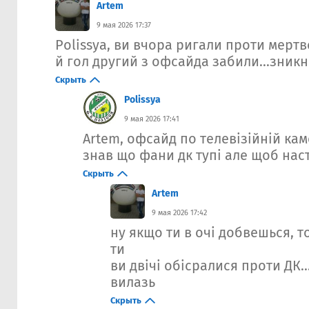
Artem
9 мая 2026 17:37
Polissya, ви вчора ригали проти мертв
й гол другий з офсайда забили...зникн
Скрыть
Polissya
9 мая 2026 17:41
Artem, офсайд по телевізійній кам
знав що фани дк тупі але щоб насті
Скрыть
Artem
9 мая 2026 17:42
ну якщо ти в очі добвешься, то
ти
ви двічі обісралися проти ДК...
вилазь
Скрыть