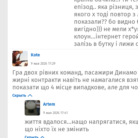
епізод.. яка різниця, 
якого х тоді повтор з
показали?? бо видно 
вигідно))) не мели х*у
клоун...інтернет геро
залізь в бутку і лижи 
Kote
9 мая 2026 17:29
Гра двох рівних команд, пасажири Динамо
жирні контракти навіть не намагалися взя
показати що 4 місце випадкове, але для чо
Скрыть
Artem
9 мая 2026 17:41
життя вдалося...нащо напрягатися, як
що ніхто їх не змінить
Скрыть