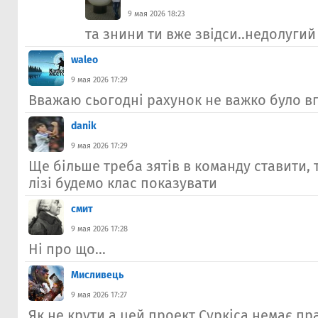
9 мая 2026 18:23
та знини ти вже звідси..недолугий
waleo
9 мая 2026 17:29
Вважаю сьогодні рахунок не важко було в
danik
9 мая 2026 17:29
Ще більше треба зятів в команду ставити, 
лізі будемо клас показувати
смит
9 мая 2026 17:28
Ні про що...
Мисливець
9 мая 2026 17:27
Як не крути,а цей проект Суркіса немає пр