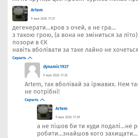
Artem
9 мая 2026 17:27
дегенерати...кров з очей, а не гра...
з такою грою, (а вона не зміниться за літо
позори в ЄК
навіть вболівати за таке лайно не хочеться
Скрыть
dynamic1927
9 мая 2026 17:35
Artem, так вболівай за іржавих. Нем т
не потрібні!
Скрыть
Artem
9 мая 2026 17:39
а не пішов би ти куди подалі...не 
робити...знайшов кого захищати..