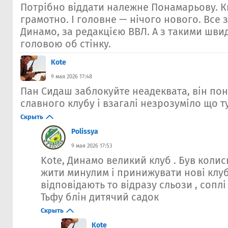
Потрібно віддати належне Понамарьову. 
грамотно. І головне — нічого нового. Все 
Динамо, за редакцією ВВЛ. А з такими шви
головою об стінку.
Kote
9 мая 2026 17:48
Пан Сидаш заблокуйте неадеквата, він пон
славного клубу і взагалі незрозуміло що ту
Скрыть
Polissya
9 мая 2026 17:53
Kote, Динамо великий клуб . Був колис
жити минулим і принижувати нові клуб
відповідають то відразу сльози , соплі 
Тьфу блін дитячий садок
Скрыть
Kote