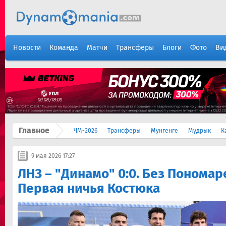
Новости
Команда
Матчи
Трансферы
Блоги
Фото
Ви
Главное
ЧМ-2026
Трансферы
Мунгенге
Мудрык
К
9 мая 2026 17:27
ЛНЗ – "Динамо" 0:0. Без Пономар
Первая ничья Костюка