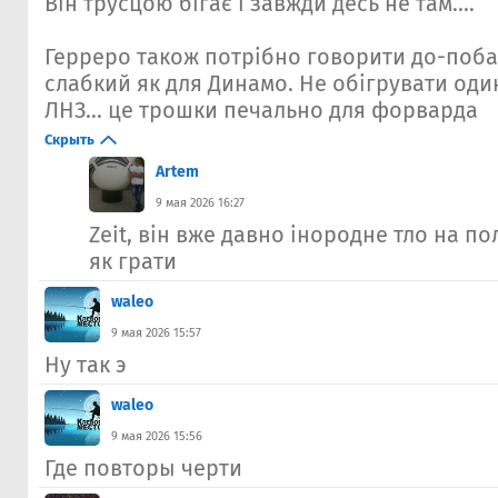
Він трусцою бігає і завжди десь не там....
Герреро також потрібно говорити до-поба
слабкий як для Динамо. Не обігрувати од
ЛНЗ... це трошки печально для форварда
Скрыть
Artem
9 мая 2026 16:27
Zeit, він вже давно інородне тло на пол
як грати
waleo
9 мая 2026 15:57
Ну так э
waleo
9 мая 2026 15:56
Где повторы черти