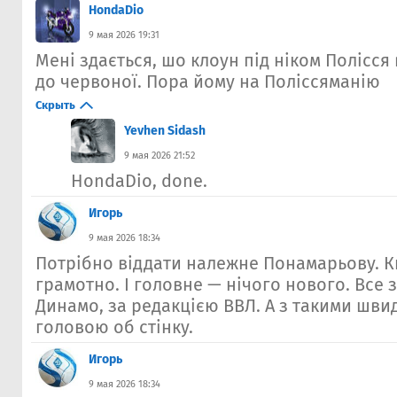
HondaDio
9 мая 2026 19:31
Мені здається, шо клоун під ніком Полісс
до червоної. Пора йому на Поліссяманію
Скрыть
Yevhen Sidash
9 мая 2026 21:52
HondaDio, done.
Игорь
9 мая 2026 18:34
Потрібно віддати належне Понамарьову. 
грамотно. І головне — нічого нового. Все 
Динамо, за редакцією ВВЛ. А з такими шви
головою об стінку.
Игорь
9 мая 2026 18:34