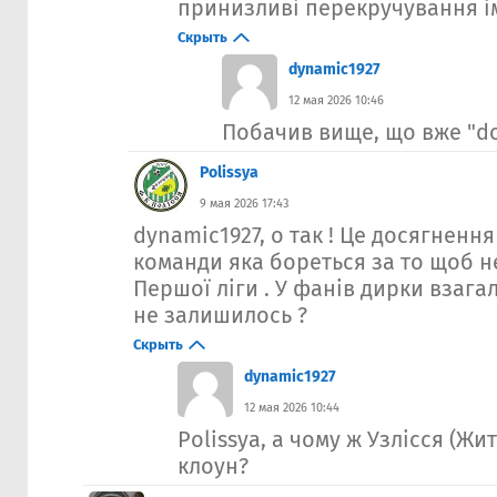
принизливі перекручування і
Скрыть
dynamic1927
12 мая 2026 10:46
Побачив вище, що вже "d
Polissya
9 мая 2026 17:43
dynamic1927, о так ! Це досягнення
команди яка бореться за то щоб не
Першої ліги . У фанів дирки взагал
не залишилось ?
Скрыть
dynamic1927
12 мая 2026 10:44
Polissya, а чому ж Узлісся (Жи
клоун?