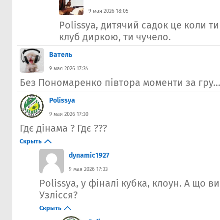
9 мая 2026 18:05
Polissya, дитячий садок це коли 
клуб диркою, ти чучело.
Ватель
9 мая 2026 17:34
Без Пономаренко півтора моменти за гру..
Polissya
9 мая 2026 17:30
Гдє дінама ? Гдє ???
Скрыть
dynamic1927
9 мая 2026 17:33
Polissya, у фіналі кубка, клоун. А що в
Узлісся?
Скрыть