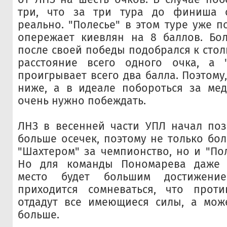
три, что за три тура до финиша 
реально. "Полесье" в этом туре уже п
опережает киевлян на 8 баллов. Бол
после своей победы подобрался к стол
расстояние всего одного очка, а "
проигрывает всего два балла. Поэтому
ниже, а в идеале побороться за мед
очень нужно побеждать.
ЛНЗ в весенней части УПЛ начал поз
больше осечек, поэтому не только бол
"Шахтером" за чемпионство, но и "Пол
Но для команды Пономарева даже 
место будет большим достижени
приходится сомневаться, что прот
отдадут все имеющиеся силы, а мож
больше.