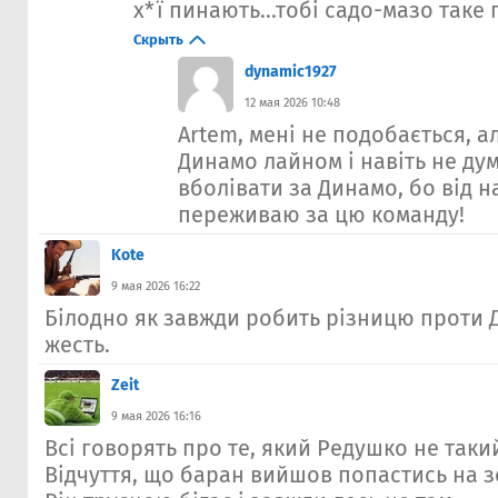
х*ї пинають...тобі садо-мазо таке
Скрыть
dynamic1927
12 мая 2026 10:48
Artem, мені не подобається, а
Динамо лайном і навіть не ду
вболівати за Динамо, бо від 
переживаю за цю команду!
Kote
9 мая 2026 16:22
Білодно як завжди робить різницю проти 
жесть.
Zeit
9 мая 2026 16:16
Всі говорять про те, який Редушко не таки
Відчуття, що баран вийшов попастись на з