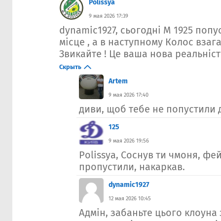
Polissya
9 мая 2026 17:39
dynamic1927, сьогодні М 1925 попу
місце , а в наступному Колос взага
Звикайте ! Це ваша нова реальність
Скрыть
Artem
9 мая 2026 17:40
диви, щоб тебе не попустили 
125
9 мая 2026 19:56
Polissya, Соснув ти чмоня, фе
пропустили, накаркав.
dynamic1927
12 мая 2026 10:45
Адмін, забаньте цього клоуна 