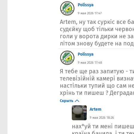
Polissya
9 мая 2026 17:47
Artem, ну так суркіс все б
судєйку щоб тільки червон
голи у ворота дирки не за
літом знову будете на под
Polissya
9 мая 2026 17:48
Я тебе ще раз запитую - 
телевізійній камері визна
настільки тупий що сам н
хрінь ти пишеш ? Деграда
Скрыть
Artem
9 мая 2026 18:26
нах*уй ти мені пишеш
країна бачила..і ти т