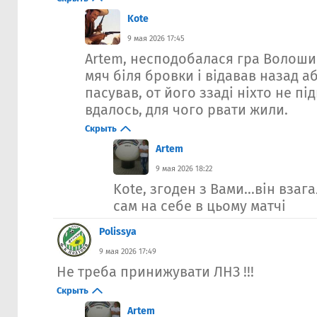
Kote
9 мая 2026 17:45
Artem, несподобалася гра Волоши
мяч біля бровки і відавав назад а
пасував, от його ззаді ніхто не пі
вдалось, для чого рвати жили.
Скрыть
Artem
9 мая 2026 18:22
Kote, згоден з Вами...він взаг
сам на себе в цьому матчі
Polissya
9 мая 2026 17:49
Не треба принижувати ЛНЗ !!!
Скрыть
Artem