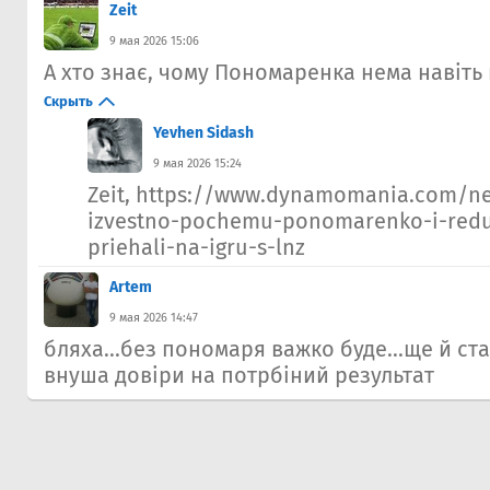
Zeit
9 мая 2026 15:06
А хто знає, чому Пономаренка нема навіть 
Скрыть
Yevhen Sidash
9 мая 2026 15:24
Zeit, https://www.dynamomania.com/ne
izvestno-pochemu-ponomarenko-i-red
priehali-na-igru-s-lnz
Artem
9 мая 2026 14:47
бляха...без пономаря важко буде...ще й ст
внуша довіри на потрбіний результат