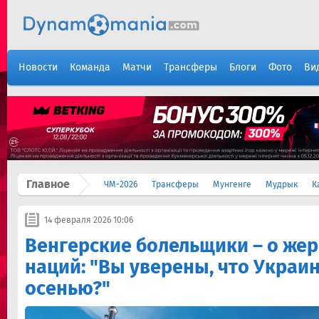
Новости
Команда
Матчи
Трансферы
Блоги
Фото
Ви
Главное
ЧМ-2026
Трансферы
Мунгенге
Мудрык
К
14 февраля 2026 10:06
Венгерские болельщики – о же
наций: "Вы уверены, что Украи
осенью?"