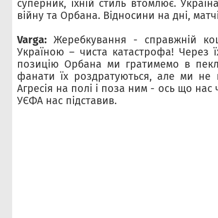
суперник, їхній стиль втомлює. Украї
війну та Орбана. Відносини на дні, матч
Varga:
Жеребкування - справжній кош
Україною – чиста катастрофа! Через ї
позицію Орбана ми гратимемо в пеклі
фанати їх роздратуються, але ми не 
Агресія на полі і поза ним - ось що нас 
УЄФА нас підставив.