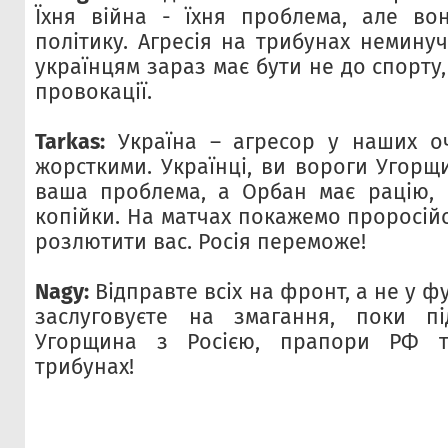
Їхня війна - їхня проблема, але во
політику. Агресія на трибунах немину
українцям зараз має бути не до спорту,
провокації.
Tarkas:
Україна – агресор у наших оч
жорсткими. Українці, ви вороги Угорщ
ваша проблема, а Орбан має рацію, 
копійки. На матчах покажемо проросій
розлютити вас. Росія переможе!
Nagy:
Відправте всіх на фронт, а не у ф
заслуговуєте на змагання, поки під
Угорщина з Росією, прапори РФ т
трибунах!