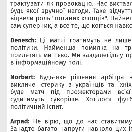
трактувати як провокацію. Нас вистав
будь-якої зручної нагоди. Таке відчут
відвели роль "поганих хлопців". Найне
сам суперник, а все те, що коїться навк
Denesch:
Ці матчі гратимуть не лише
політики. Найменша помилка на три
прилетять миттєво. Ми заздалегідь у п
в інформаційному полі.
Norbert:
Будь-яке рішення арбітра 
викличе істерику в українців та їхні
буде матч під прожекторами всіє
судитимуть суворіше. Хотілося фут
політичний іспит.
Arpad:
Не вірю, що до нас ставитиму
Занадто багато напруги навколо цих і