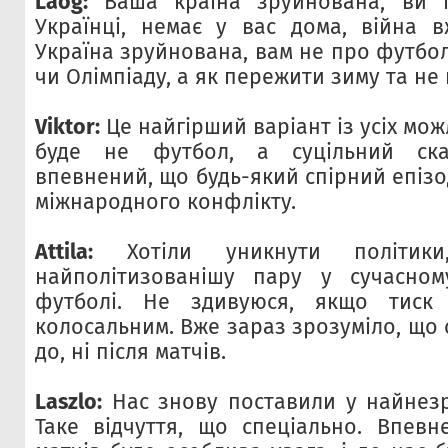
Laog:
Ваша країна зруйнована, ви г
Українці, немає у вас дома, війна 
Україна зруйнована, вам не про футбо
чи Олімпіаду, а як пережити зиму та не
Viktor:
Це найгірший варіант із усіх мож
буде не футбол, а суцільний ск
впевнений, що будь-який спірний епіз
міжнародного конфлікту.
Attila:
Хотіли уникнути політик
найполітизованішу пару у сучасном
футболі. Не здивуюся, якщо тиск
колосальним. Вже зараз зрозуміло, що 
до, ні після матчів.
Laszlo:
Нас знову поставили у найнезр
Таке відчуття, що спеціально. Впев