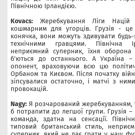
Північною Ірландією.
Kovacs:
Жеребкування Ліги Націй 
кошмарним для угорців. Грузія - це
конячка, вони можуть здивувати будь-я
технічними гравцями. Північна І
неприємний суперник, їхня оборона 
б'ються до останнього. А Україна –
опонент, враховуючи всю цю політич
Орбаном та Києвом. Після початку вій
зіпсувалися остаточно, і матчі з ним
провокацій.
Nagy:
Я розчарований жеребкуванням, 
б потрапити до легшої групи. Грузія 
команда, здатна на сенсації. Північ
типовий британський стиль, неприєм
суперник, який не дає грати у наш фу