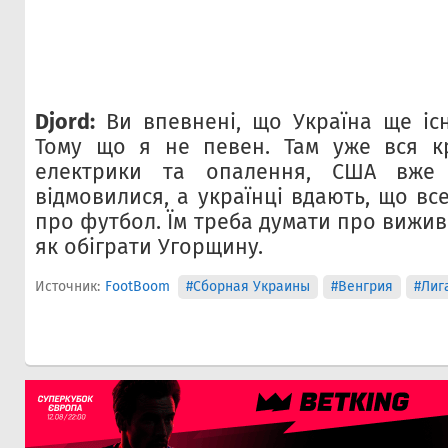
Djord:
Ви впевнені, що Україна ще іс
Тому що я не певен. Там уже вся кр
електрики та опалення, США вже
відмовилися, а українці вдають, що вс
про футбол. Їм треба думати про вижива
як обіграти Угорщину.
Источник:
FootBoom
#Сборная Украины
#Венгрия
#Лиг