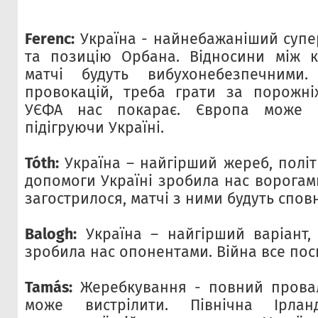
Ferenc:
Україна - найнебажаніший супер
та позицію Орбана. Відносини між к
матчі будуть вибухонебезпечним
провокацій, треба грати за порожні
УЄФА нас покарає. Європа може п
підігруючи Україні.
Tóth:
Україна – найгірший жереб, полі
допомоги Україні зробила нас ворогами
загострилося, матчі з ними будуть спо
Balogh:
Україна – найгірший варіант,
зробила нас опонентами. Війна все пос
Tamás:
Жеребкування - повний провал
може вистрілити. Північна Ірлан