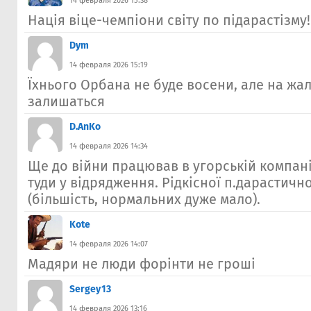
14 февраля 2026 15:38
Нація віце-чемпіони світу по підарастізму!
Dym
14 февраля 2026 15:19
Їхнього Орбана не буде восени, але на жа
залишаться
D.AnKo
14 февраля 2026 14:34
Ще до війни працював в угорській компанії
туди у відрядження. Рідкісної п.дарастичн
(більшість, нормальних дуже мало).
Kote
14 февраля 2026 14:07
Мадяри не люди форінти не гроші
Sergey13
14 февраля 2026 13:16