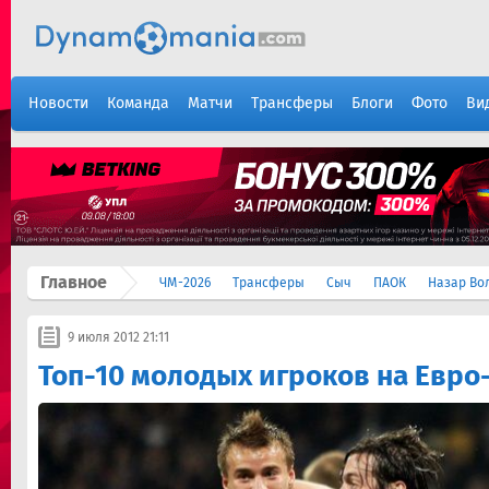
Новости
Команда
Матчи
Трансферы
Блоги
Фото
Ви
Главное
ЧМ-2026
Трансферы
Сыч
ПАОК
Назар Во
9 июля 2012 21:11
Топ-10 молодых игроков на Евро