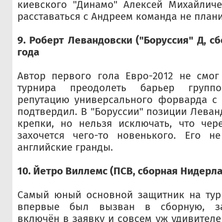
киевского "Динамо" Алексей Михайличе
расставаться с Андреем команда не плани
9. Роберт Левандовски ("Боруссия" Д, с
года
Автор первого гола Евро-2012 не смог
турнира преодолеть барьер групп
репутацию универсального форварда с 
подтвердил. В "Боруссии" позиции Леван
крепки, но нельзя исключать, что чер
захочется чего-то новенького. Его н
английские гранды.
10. Йетро Виллемс (ПСВ, сборная Нидерла
Самый юный основной защитник на тур
впервые был вызван в сборную, з
включён в заявку и совсем уж удивителе