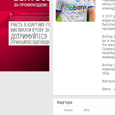
Народив
області
команду
У 2017 
відразу
багатьо
кращим 
Влітку 
де в нь
На жаль
Супрязі
перебув
команди
Влітку 
команд
збір.
Виступа
Фото -
Кар'єра
Сезон
Ліга