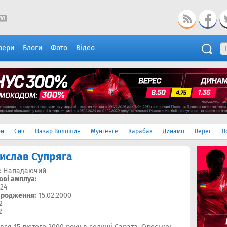
фери
Блоги
Фото
Відео
ри
Сич
Назар Волошин
Мунгенге
Карабах
Динамо
Верес
В
ислав Супряга
:
Нападаючий
ові амплуа:
24
ародження:
15.02.2000
2
2