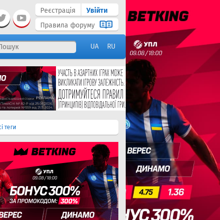
Реєстрація
Увійти
Правила форуму
UA
RU
сі теги