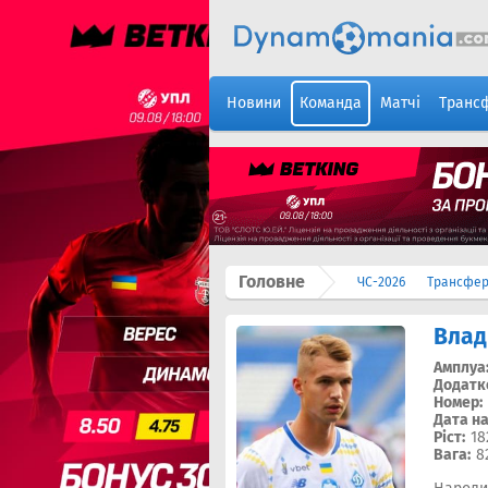
Новини
Команда
Матчі
Транс
Головне
ЧС-2026
Трансфе
Влад
Амплуа
Додатк
Номер:
Дата н
Ріст:
18
Вага:
8