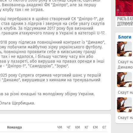
ся 15 лютого 2000 року в селищі Сарата, Одеської
. Вихованець академії ФК "Дніпро", але за першу
 клубу так і не зіграв.
році перебрався в щойно створений СК "Дніпро-1", де
 став одним з лідерів і звернув на себе увагу скаутів
х клубів. За підсумками 2017 року був визнаний
гравцем атакуючого плану в Україні в категорії U-17.
Блоги
2018 року підписав повноцінний контракт із "Динамо",
ому побачили майбутню зірку українського футболу.
, повноцінно проявити себе в київському гранді
 так і не вдалося, і більшу частину часу він або
ав у лазареті, або вирушав на правах оренди в інші
Скаут н
 - "Дніпро-1", “Сампдорію”, "Зорю".
Динамо
2025 року Супряга отримав черговий шанс у першій
і "Динамо", вирушивши з киянами на тренувальний
Скаут н
в за різні юнацькі та молодіжну збірну України.
 Ольга Щербицька.
Скаут н
Команда
ЧМ
ЧГ
КМ
КГ
ЄМ
ЄГ