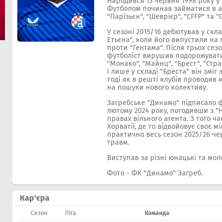
Народився 13 червня 1998 року у 
Футболом починав займатися в а
"Парізьєн", "Шеврієр", "CFFP" та "
У сезоні 2015/16 дебютував у скл
Етьєна", коли його випустили на 
проти "Генгама". Після трьох сезо
футболіст вирушив подорожувати
"Монако", "Майнц", "Брест", "Стра
І лише у складі "Бреста" він зміг
тоді як в решті клубів проводив
на пошуки нового колективу.
Загребське "Динамо" підписало 
лютому 2024 року, погодивши з 
правах вільного агента. З того ча
Хорватії, де то відвойовує своє м
практично весь сезон 2025/26 че
травм.
Виступав за різні юнацькі та мол
Фото - ФК "Динамо" Загреб.
Кар'єра
Сезон
Ліга
Команда