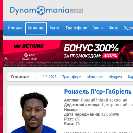
Новини
Команда
Матчі
Трансфери
Блоги
Фото
Віде
Головне
ЧС-2026
Трансфери
Мунгенге
Мудрик
Ка
Ронаель П'єр-Габріель
Амплуа:
Правий/лівий захисник
Додаткові амплуа:
Центральний за
Номер:
-
Дата народження:
13.06.1998
Ріст:
177
Вага:
76