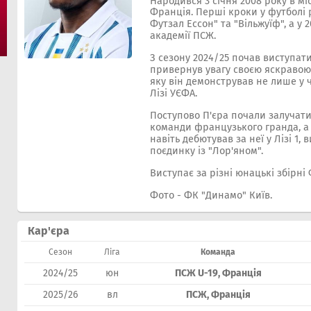
Народився 3 січня 2008 року в мі
Франція.
Перші кроки у футболі р
Футзал Ессон" та "Вільжуїф", а у 
академії ПСЖ.
З сезону 2024/25 почав виступати
привернув увагу своєю яскравою
яку він демонстрував не лише у ч
Лізі УЄФА.
Поступово П'єра почали залучати
команди французького гранда, а в
навіть дебютував за неї у Лізі 1,
поєдинку із "Лор'яном".
Виступає за різні юнацькі збірні 
Фото - ФК "Динамо" Київ.
Кар'єра
Сезон
Ліга
Команда
2024/25
юн
ПСЖ U-19, Франція
2025/26
вл
ПСЖ, Франція