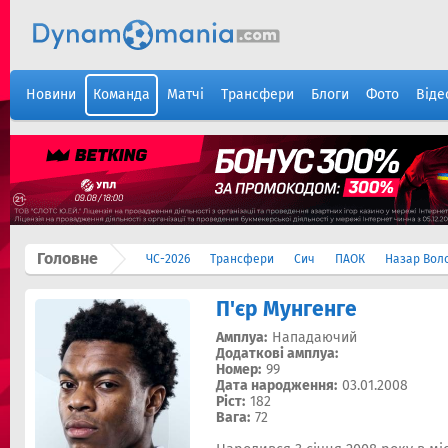
Новини
Команда
Матчі
Трансфери
Блоги
Фото
Віде
Головне
ЧС-2026
Трансфери
Сич
ПАОК
Назар Вол
П'єр Мунгенге
Амплуа:
Нападаючий
Додаткові амплуа:
Номер:
99
Дата народження:
03.01.2008
Ріст:
182
Вага:
72