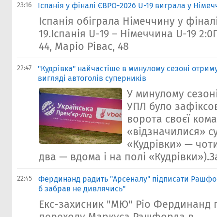
23:16
Іспанія у фіналі ЄВРО-2026 U-19 виграла у Німе
Іспанія обіграла Німеччину у фінал
19.Іспанія U-19 – Німеччина U-19 2:0
44, Маріо Рівас, 48
22:47
"Кудрівка" найчастіше в минулому сезоні отрим
вигляді автоголів суперників
У минулому сезоні
УПЛ було зафіксов
ворота своєї ком
«відзначилися» с
«Кудрівки» — чот
два — вдома і на полі «Кудрівки»).За 
22:45
Фердинанд радить "Арсеналу" підписати Рашфорд
б забрав не дивлячись"
Екс-захисник "МЮ" Ріо Фердинанд 
переходу Маркуса Рашфорда в