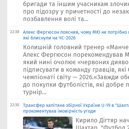
бригади та іншим учасникам злочи
про підозру у причетності до неза
позбавлення волі та...
22:38
Алекс Фергюсон пояснив, чому МЮ не потрібно 
які блиснули на ЧС-2026
Колишній головний тренер «Манче
Алекс Фергюсон порекомендував М
який нині очолює «червоних диявол
підписувати в команду гравців, які
чемпіонаті світу — 2026.«Завжди о
до покупки футболістів, які добре
турнір...
22:30
Трансфер капітана збірної України U-19 в "Шахт
прокоментував імовірність угоди
Кирило Дігтяр на
Шахтар. "Футбол 2