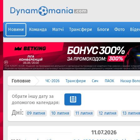
Новини
Команда
Матчі
Трансфери
Блоги
Фото
Віде
Головне
ЧС-2026
Трансфери
Сич
ПАОК
Назар Вол
Обрати іншу дату за
допомогою календаря:
Дні:
09 липня
10 липня
11 липня
12 липня
13 липн
11.07.2026