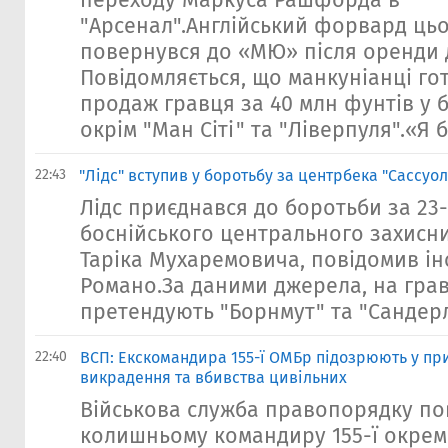
"Арсенал".Англійський форвард цьо
повернувся до «МЮ» після оренди 
Повідомляється, що манкуніанці го
продаж гравця за 40 млн фунтів у б
окрім "Ман Сіті" та "Ліверпуля".«Я 
22:43
"Лідс" вступив у боротьбу за центрбека "Сассу
Лідс приєднався до боротьби за 23
боснійського центрального захисн
Таріка Мухаремовича, повідомив і
Романо.За даними джерела, на гра
претендують "Борнмут" та "Сандерл
22:40
ВСП: Екскомандира 155-ї ОМБр підозрюють у при
викрадення та вбивства цивільних
Військова служба правопорядку по
колишньому командиру 155-ї окрем