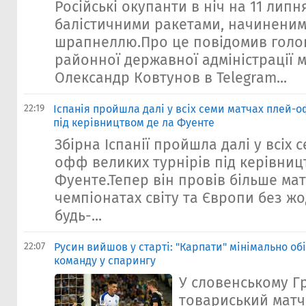
Російські окупанти в ніч на 11 липн
балістичними ракетами, начинени
шрапнеллю.Про це повідомив голо
районної державної адміністрації м
Олександр Ковтунов в Telegram...
22:19
Іспанія пройшла далі у всіх семи матчах плей-
під керівництвом де ла Фуенте
Збірна Іспанії пройшла далі у всіх 
офф великих турнірів під керівниц
Фуенте.Тепер він провів більше мат
чемпіонатах світу та Європи без жо
будь-...
22:07
Русин вийшов у старті: "Карпати" мінімально об
команду у спарингу
У словенському Г
товариський матч