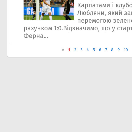
Карпатами і клубо
Любляни, який з
перемогою зелено
рахунком 1:0.Відзначимо, що у ста
Ферна...
«
1
2
3
4
5
6
7
8
9
10