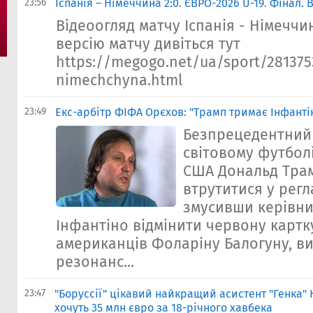
23:56
Іспанія – Німеччина 2:0. ЄВРО-2026 U-19. Фінал.
Відеоогляд матчу Іспанія - Німеччин
версію матчу дивіться тут
https://megogo.net/ua/sport/281375
nimechchyna.html
23:49
Екс-арбітр ФІФА Орєхов: "Трамп тримає Інфанті
Безпрецедентний
світовому футбол
США Дональд Тра
втрутитися у рег
змусивши керівни
Інфантіно відмінити червону карт
американців Фоларіну Балогуну, в
резонанс...
23:47
"Боруссії" цікавий найкращий асистент "Генка" 
хочуть 35 млн євро за 18-річного хавбека