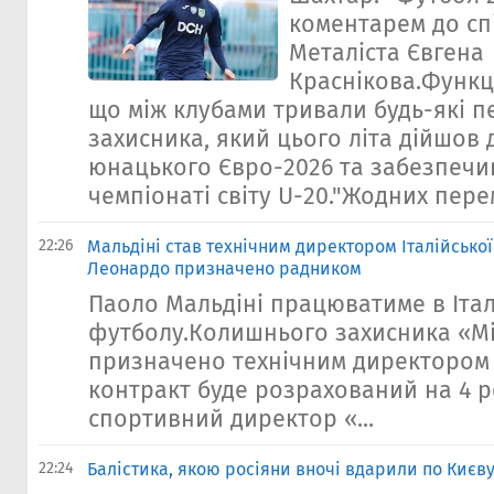
коментарем до сп
Металіста Євгена
Краснікова.Функц
що між клубами тривали будь-які 
захисника, який цього літа дійшов 
юнацького Євро-2026 та забезпечив
чемпіонаті світу U-20."Жодних пере
22:26
Мальдіні став технічним директором Італійської
Леонардо призначено радником
Паоло Мальдіні працюватиме в Італ
футболу.Колишнього захисника «М
призначено технічним директором 
контракт буде розрахований на 4 
спортивний директор «...
22:24
Балістика, якою росіяни вночі вдарили по Києв