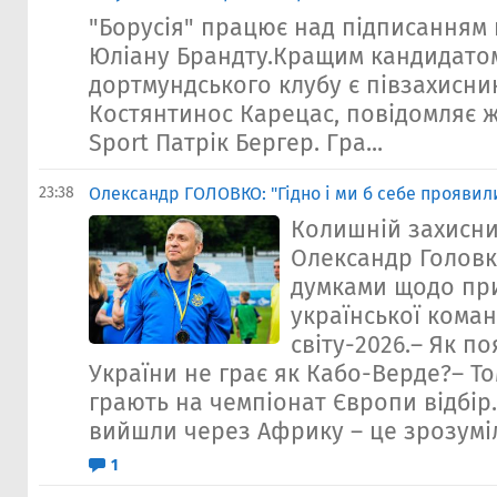
"Борусія" працює над підписанням 
Юліану Брандту.Кращим кандидато
дортмундського клубу є півзахисни
Костянтинос Карецас, повідомляє ж
Sport Патрік Бергер. Гра...
23:38
Олександр ГОЛОВКО: "Гідно і ми б себе проявил
Колишній захисни
Олександр Головк
думками щодо при
української коман
світу-2026.– Як п
України не грає як Кабо-Верде?– Т
грають на чемпіонат Європи відбір.
вийшли через Африку – це зрозуміл
1