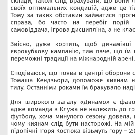
склади, також слід врахувати, що вони 
своїх оптимальних кондицій, адже це ті
Тому за таких обставин займатися прог
справа, бо часто на перебіг подій 
самовіддача, ігрова дисципліна, а не клас
Звісно, дуже кортить, щоб динамівці
єврокубкову кампанію, тим паче, що їм 
переможні традиції на міжнародній арені.
Сподіваюся, що поява в центрі оборони 
Томаша Кендзьори, допоможе киянам н
тилу. Останніми роками їм бракувало наді
Для широкого загалу «Динамо» є фавор
адже команда з Клужа не належить до гр
футболу, хоча минулого сезону довела, 
чому киянам слід бути насторожі. На мій
підопічні Ігоря Костюка візьмуть гору – 2: