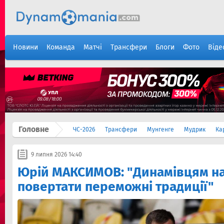
Новини
Команда
Матчі
Трансфери
Блоги
Фото
Віде
Головне
ЧС-2026
Трансфери
Мунгенге
Мудрик
Ка
9 липня 2026 14:40
Юрій МАКСИМОВ: "Динамівцям на
повертати переможні традиції"