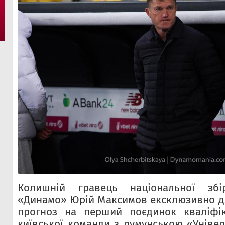
Колишній гравець національної збі
«Динамо» Юрій Максимов ексклюзивно дл
прогноз на перший поєдинок кваліфік
київської команди з румунською «Універ