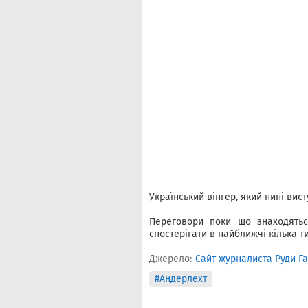
Український вінгер, який нині вист
Переговори поки що знаходятьс
спостерігати в найближчі кілька т
Джерело:
Сайт журналиста Руди Г
#Андерлехт