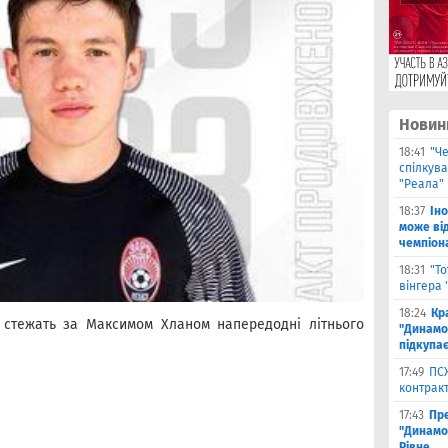
Новин
18:41
"Ч
спілкув
"Реала"
18:37
Ін
може від
чемпіона
18:31
"Т
вінгера 
18:24
Кр
К стежать за Максимом Хланом напередодні літнього
"Динамо"
підкупає
17:49
ПС
контракт
17:43
Пр
"Динамо"
Рівне