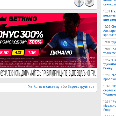
чемпіона
секунд п
16:31
Іта
покинути
цим ско
16:26
Сім
Альваре
зростати
16:10
"Д
16:07
"Б
трансфе
15:54
У 
"Динамо
Ганіву
15:50
"А
пропози
Увійдіть в систему
або
Зареєструйтесь
15:40
Пе
серйозна
"Чорном
15:34
"Р
півзахи
Родрі