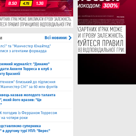
и
Всі новини:
елсі" та "Манчестер Юнайтед"
алися з агентами форварда
оземний журналіст: "Динамо"
дати Анхеля Торреса в клуб з
ту Бразилії
оттенхем" близький до підписння
"Манчестер Сіті" за 60 млн фунтів
авець назвав молодого таланта
, який його вразив: "Це
"
Ж погодив із Ферраном Торресом
 на чотири роки
едставляємо суперника
 в другому турі УПЛ: "Верес"