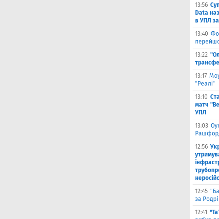
13:56
Су
Data на
в УПЛ з
13:40
Фо
перейшо
13:22
"О
трансфе
13:17
Моу
"Реалі"
13:10
Ст
матч "Ве
УПЛ
13:03
Оу
Рашфор
12:56
Ук
утримув
інфраст
трубопр
неросій
12:45
"Б
за Родрі
12:41
"Та