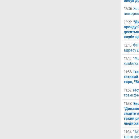
вибув до
12:36
Хо
номером
12:22
"Д
оренду 
десятьох
клуби ць
12:15
ФІ
адресу 
12:12
"Ма
хавбека 
11:58
Іт
готовий 
євро, "Б
11:52
Моу
трансфе
11:38
Екс
"Динамів
знайти н
такий р
люди ха
11:34
"Ас
трансфе