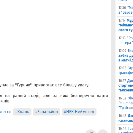
17:36
"Мі
з "Барс
17:17
Муд
"Мілана"
свого с
17:13
"Ро
вінгера 
17:09
Ек
забив д
в матчі 
17:02
"А
трансфе
16:57
Ди
упає за "Гурник", привертає все більшу увагу.
стартово
"Букови
я на ранній стадії, але за ним безперечно варто
16:52
"Ф
ижнів.
Рашфорд
"Трабзо
алетти
#Хлань
#Еспаньйол
#НЕК Неймеген
16:48
Дж
іспанськ
16:44
Гра