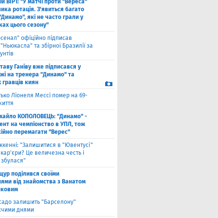
й ВІРТ: "У матчі проти "Вереса"
ика ротація. З'явиться багато
"Динамо", які не часто грали у
ках цього сезону"
рсенал" офіційно підписав
"Ньюкасла" та збірної Бразилії за
унтів
таву Ганіву вже підписався у
жі на тренера "Динамо" та
 гравців киян
ько Ліонеля Мессі помер на 69-
життя
хайло КОПОЛОВЕЦЬ: "Динамо" -
ент на чемпіонство в УПЛ, тож
кійно перемагати "Верес"
ккенні: "Залишитися в "Ювентусі"
 кар'єри? Це величезна честь і
 збулася"
щур поділився своїми
ями від знайомства з Ванатом
нковим
садо залишить "Барселону"
чими днями