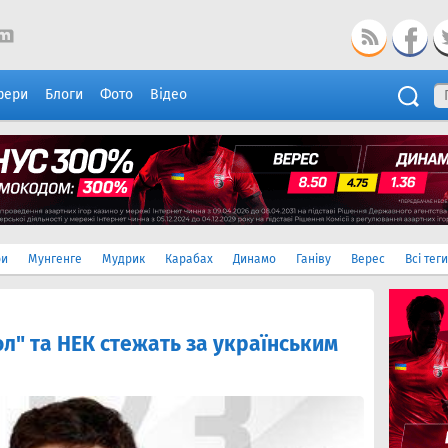
фери
Блоги
Фото
Відео
ри
Мунгенге
Мудрик
Карабах
Динамо
Ганіву
Верес
Всі теги
ол" та НЕК стежать за українським