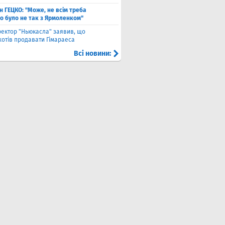
н ГЕЦКО: "Може, не всім треба
що було не так з Ярмоленком"
ектор "Ньюкасла" заявив, що
хотів продавати Гімараеса
Всі новини: