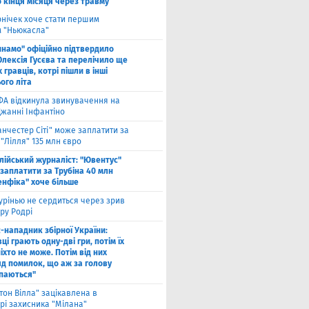
 кінця місяця через травму
рнічек хоче стати першим
 "Ньюкасла"
инамо" офіційно підтвердило
Олексія Гусєва та перелічило ще
 гравців, котрі пішли в інші
ого літа
ФА відкинула звинувачення на
Джанні Інфантіно
нчестер Сіті" може заплатити за
"Лілля" 135 млн євро
алійський журналіст: "Ювентус"
заплатити за Трубіна 40 млн
енфіка" хоче більше
рінью не сердиться через зрив
ру Родрі
-нападник збірної України:
ці грають одну-дві гри, потім їх
іхто не може. Потім від них
яд помилок, що аж за голову
паються"
тон Вілла" зацікавлена в
рі захисника "Мілана"