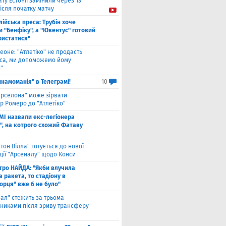
ту Естонії замінили через 13
ісля початку матчу
лійська преса: Трубін хоче
 "Бенфіку", а "Ювентус" готовий
ристатися"
еоне: "Атлетіко" не продасть
са, ми допоможемо йому
"
инамоманія" в Телеграмі!
10
арселона" може зірвати
р Ромеро до "Атлетіко"
ЗМІ назвали екс-легіонера
", на котрого схожий Фатаву
стон Вілла" готується до нової
ції "Арсеналу" щодо Конси
тро НАЙДА: "Якби влучила
 ракета, то стадіону в
орця" вже б не було"
еал" стежить за трьома
сниками після зриву трансферу