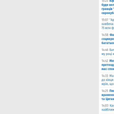
15:23
Юрі
буде вел
гравців 
єврокуб
15:07
"А
хавбека 
75 млн ф
14:58
Фа
соцмере
багатьох
14:46
Бат
му році 
14:42
Ми
претенд
має спо
14:33
Ма
до кінця
мрія, що
14:25
Пи
враженн
та Цига
14:03
Ка
найближ