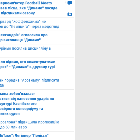
перкомп'ютер Football Meets
1
звав місце, яке "Динамо" посяде
а підсумками сезону
рвард "Хоффенхайма" не
в до "Лейпцига" через медогляд
лександрія" оголосила про
р вихованця "Динамо"
рінью посилив дисципліну в
ало відомо, хто коментуватиме
рес" - "Динамо" в другому турі
ен порадив "Арсеналу" підписати
да
раїна зобов’язалася
атися від нанесення ударів по
руктурі Каспійського
овідного консорціуму та
ських суден
арселона" підвищила пропозицію
 до 60 млн євро
ТоТаке": Легіонер "Полісся"