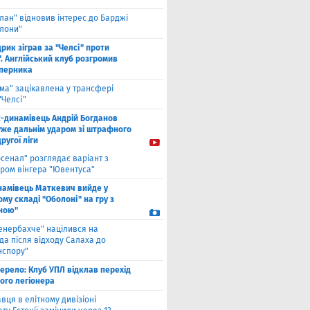
лан" відновив інтерес до Барджі
елони"
рик зіграв за "Челсі" проти
. Англійський клуб розгромив
уперника
ма" зацікавлена у трансфері
"Челсі"
с-динамівець Андрій Богданов
уже дальнім ударом зі штрафного
другої ліги
рсенал" розглядає варіант з
ром вінгера "Ювентуса"
намівець Маткевич вийде у
му складі "Оболоні" на гру з
ною"
енербахче" націлився на
а після відходу Салаха до
нспору"
ерело: Клуб УПЛ відклав перехід
ого легіонера
вця в елітному дивізіоні