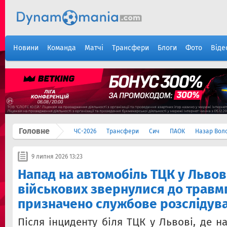
Новини
Команда
Матчі
Трансфери
Блоги
Фото
Віде
Головне
ЧС-2026
Трансфери
Сич
ПАОК
Назар Вол
9 липня 2026 13:23
Напад на автомобіль ТЦК у Львові
військових звернулися до травм
призначено службове розслідув
Після інциденту біля ТЦК у Львові, де н