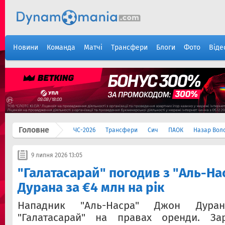
Новини
Команда
Матчі
Трансфери
Блоги
Фото
Віде
Головне
ЧС-2026
Трансфери
Сич
ПАОК
Назар Вол
9 липня 2026 13:05
"Галатасарай" погодив з "Аль-Н
Дурана за €4 млн на рік
Нападник "Аль-Насра" Джон Дура
"Галатасарай" на правах оренди. Зар