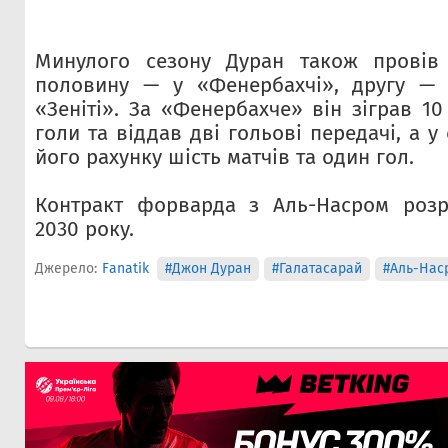
Минулого сезону Дуран також провів
половину — у «Фенербахчі», другу — 
«Зеніті». За «Фенербахче» він зіграв 10
голи та віддав дві гольові передачі, а у
його рахунку шість матчів та один гол.
Контракт форварда з Аль-Насром розр
2030 року.
Джерело:
Fanatik
#Джон Дуран
#Галатасарай
#Аль-Нас