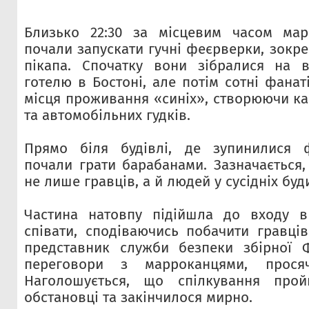
Близько 22:30 за місцевим часом мар
почали запускати гучні феєрверки, зокр
пікапа. Спочатку вони зібралися на в
готелю в Бостоні, але потім сотні фана
місця проживання «синіх», створюючи ка
та автомобільних гудків.
Прямо біля будівлі, де зупинилися ф
почали грати барабанами. Зазначається
не лише гравців, а й людей у сусідніх буд
Частина натовпу підійшла до входу в
співати, сподіваючись побачити гравців
представник служби безпеки збірної Ф
переговори з марроканцями, просяч
Наголошується, що спілкування прой
обстановці та закінчилося мирно.