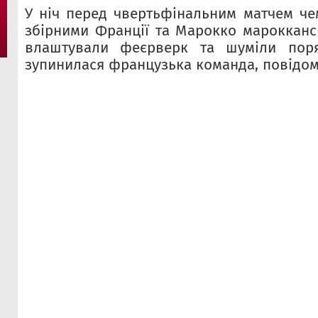
У ніч перед чвертьфінальним матчем чем
збірними Франції та Марокко марокканс
влаштували феєрверк та шуміли поря
зупинилася французька команда, повідом