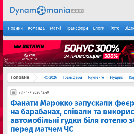
Новини
Команда
Матчі
Трансфери
Блоги
Фото
Віде
Головне
ЧС-2026
Трансфери
Мунгенге
Мудрик
Ка
9 липня 2026 12:40
Фанати Марокко запускали феєр
на барабанах, співали та викори
автомобільні гудки біля готелю з
перед матчем ЧС