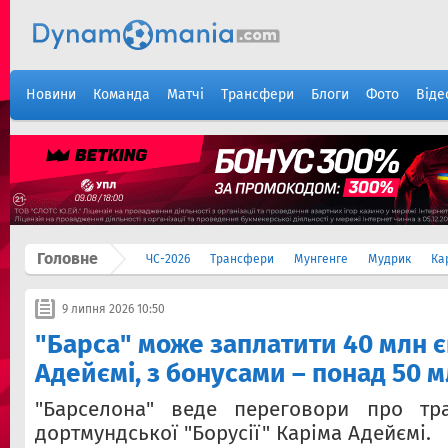
Новини
Команда
Матчі
Трансфери
Блоги
Фото
Віде
Головне
ЧС-2026
Трансфери
Мунгенге
Мудрик
Ка
9 липня 2026 10:50
"Барса" може заплатити 40 млн є
Адейємі, з бонусами – понад 50 
"Барселона" веде переговори про тр
дортмундської "Борусії" Каріма Адейємі.