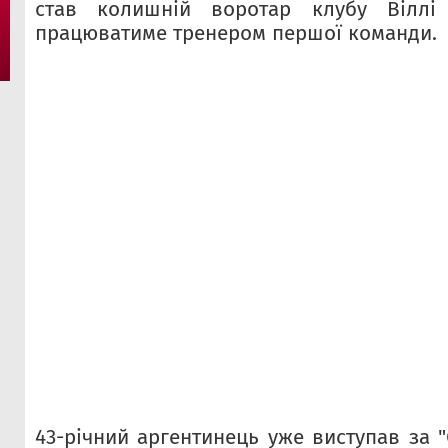
став колишній воротар клубу Віллі 
працюватиме тренером першої команди.
43-річний аргентинець уже виступав за "С