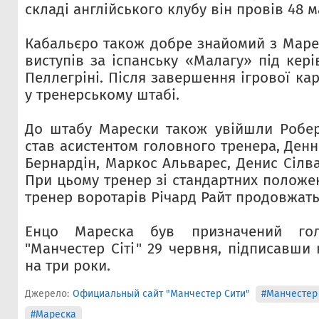
складі англійського клубу він провів 48 м
Кабальєро також добре знайомий з Марес
виступів за іспанську «Малагу» під кер
Пеллегріні. Після завершення ігрової ка
у тренерському штабі.
До штабу Марески також увійшли Робер
став асистентом головного тренера, Денн
Бернардін, Маркос Альварес, Денис Сілва
При цьому тренер зі стандартних положе
тренер воротарів Річард Райт продовжать 
Енцо Мареска був призначений го
"Манчестер Сіті" 29 червня, підписавши
на три роки.
Джерело:
Официальный сайт "Манчестер Сити"
#Манчестер 
#Мареска