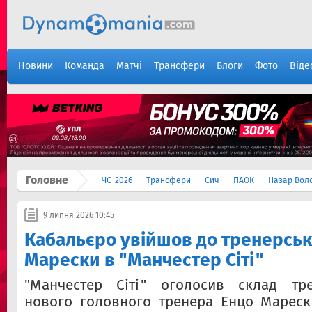
Новини
Команда
Матчі
Трансфери
Блоги
Фото
Віде
Головне
ЧС-2026
Трансфери
Сич
ПАОК
Назар Вол
9 липня 2026 10:45
Кабальєро увійшов до тренерськ
Марески в "Манчестер Сіті"
"Манчестер Сіті" оголосив склад тр
нового головного тренера Енцо Мареск