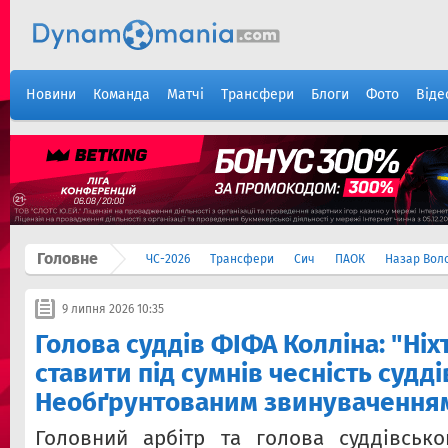
Новини
Команда
Матчі
Трансфери
Блоги
Фото
Віде
Головне
ЧС-2026
Трансфери
Сич
ПАОК
Назар Вол
9 липня 2026 10:35
Голова суддів ФІФА Колліна: "Ніх
ставити під сумнів чесність судді
Необґрунтованим звинуваченням
Головний арбітр та голова суддівсько