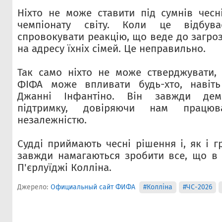
Ніхто не може ставити під сумнів чесні
чемпіонату світу. Коли це відбув
спровокувати реакцію, що веде до загроз
на адресу їхніх сімей. Це неправильно.
Так само ніхто не може стверджувати,
ФІФА може впливати будь-хто, навіт
Джанні Інфантіно. Він завжди дем
підтримку, довіряючи нам працю
незалежністю.
Судді приймають чесні рішення і, як і г
завжди намагаються зробити все, що в ї
П'єрлуїджі Колліна.
Джерело:
Официальный сайт ФИФА
#Колліна
#ЧС-2026