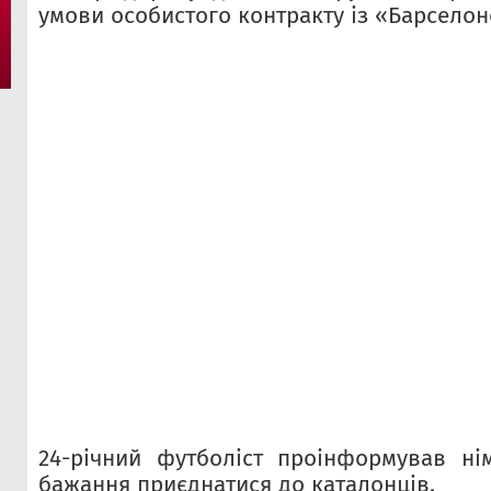
умови особистого контракту із «Барсело
24-річний футболіст проінформував ні
бажання приєднатися до каталонців.