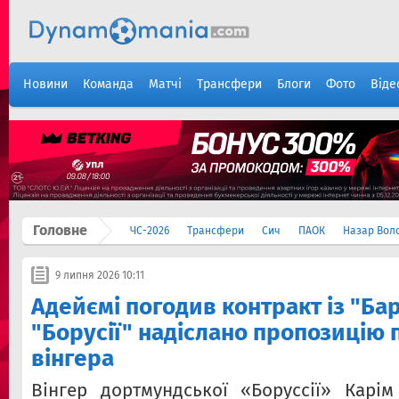
Новини
Команда
Матчі
Трансфери
Блоги
Фото
Віде
Головне
ЧС-2026
Трансфери
Сич
ПАОК
Назар Вол
9 липня 2026 10:11
Адейємі погодив контракт із "Ба
"Борусії" надіслано пропозицію 
вінгера
Вінгер дортмундської «Боруссії» Карі