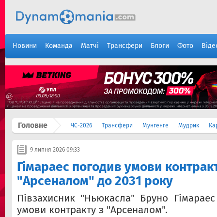
Новини
Команда
Матчі
Трансфери
Блоги
Фото
Віде
Головне
ЧС-2026
Трансфери
Мунгенге
Мудрик
Ка
9 липня 2026 09:33
Гімараес погодив умови контракт
"Арсеналом" до 2031 року
Півзахисник "Ньюкасла" Бруно Гімараес
умови контракту з "Арсеналом".