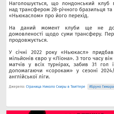
Наголошується, що лондонський клуб 
над трансфером 28-річного бразильця та
«Ньюкаслом» про його перехід.
На даний момент клуби ще не дос
домовленості щодо суми трансферу. Пе
продовжується.
У січні 2022 року «Ньюкасл» придбав
мільйонів євро у «Ліона». З того часу він
матчів у всіх турнірах, забив 31 гол і
допомагаючи «сорокам» у сезоні 2024/
англійської ліги.
Джерело:
Страница Николо Скиры в Твиттере
#Бруно Гимара