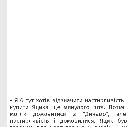
- Я б тут хотів відзначити настирливість
купити Яцика ще минулого літа. Потім
могли домовитися з "Динамо", ал
настирливість і домовилися. Яцик б