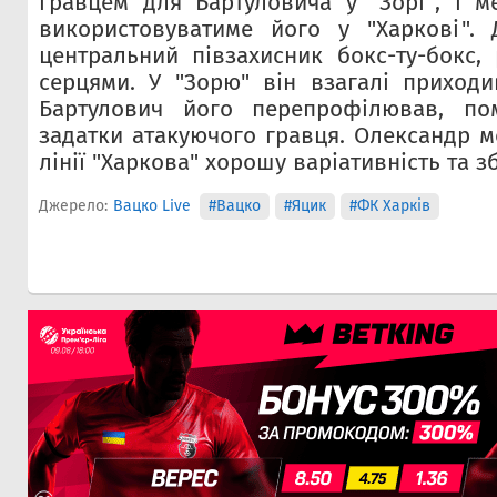
гравцем для Бартуловича у "Зорі", і ме
використовуватиме його у "Харкові".
центральний півзахисник бокс-ту-бокс,
серцями. У "Зорю" він взагалі приход
Бартулович його перепрофілював, по
задатки атакуючого гравця. Олександр м
лінії "Харкова" хорошу варіативність та з
Джерело:
Вацко Live
#Вацко
#Яцик
#ФК Харків