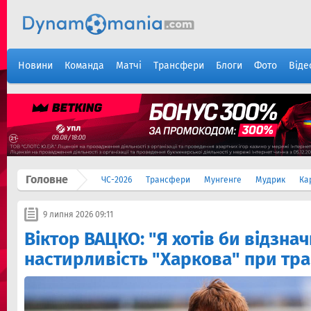
Новини
Команда
Матчі
Трансфери
Блоги
Фото
Віде
Головне
ЧС-2026
Трансфери
Мунгенге
Мудрик
Ка
9 липня 2026 09:11
Віктор ВАЦКО: "Я хотів би відзна
настирливість "Харкова" при тр