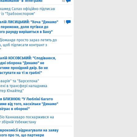
намоманія" в Телеграмі!
10
хамед Салах офіційно підписав
 із "Трабзонспором"
талій ЛИСИЦЬКИЙ: "Хоча "Динамо"
1
 переможе, доля путівки до
ого раунду вирішиться в Баку"
Діоманде просто зараз летить до
, щоб підписати контракт з
"
талій КОСОВСЬКИЙ: "Сподіваюся,
одні оборона "Динамо" не
тиме прохідний двір. Бо не
ступати на ті ж граблі"
аварія" та "Барселона"
лені в трансфері нападника
тер Юнайтед"
ля БЛИЗНЮК: "У Любліні багато
име від того, наскільки "Динамо"
зіграє в обороні"
біо Каннаваро поскаржився на
у збірній Узбекистану
Єврокомісії відреагували на заяву
кого про те, що партнери