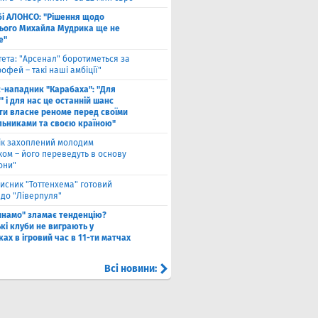
бі АЛОНСО: "Рішення щодо
ього Михайла Мудрика ще не
е"
тета: "Арсенал" боротиметься за
офей – такі наші амбіції"
с-нападник "Карабаха": "Для
 і для нас це останній шанс
ти власне реноме перед своїми
льниками та своєю країною"
ік захоплений молодим
ком – його переведуть в основу
они"
исник "Тоттенхема" готовий
 до "Ліверпуля"
инамо" зламає тенденцію?
кі клуби не виграють у
ах в ігровий час в 11-ти матчах
Всі новини: