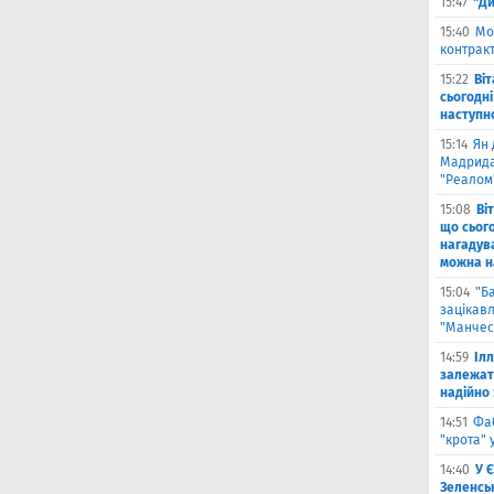
15:47
"Ди
15:40
Мо
контракт
15:22
Ві
сьогодні
наступн
15:14
Ян 
Мадрида
"Реалом
15:08
Ві
що сьог
нагадува
можна на
15:04
"Б
зацікав
"Манчес
14:59
Іл
залежат
надійно 
14:51
Фа
"крота" 
14:40
У 
Зеленсь