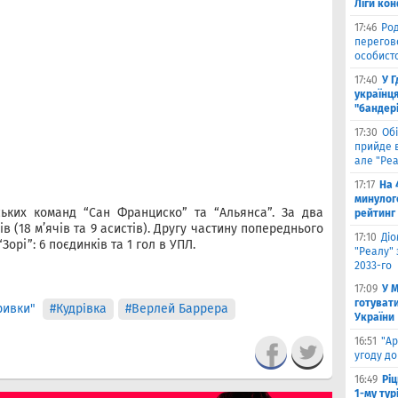
Ліги ко
17:46
Род
перегов
особист
17:40
У 
українця
"бандер
17:30
Обі
прийде в
але "Реа
17:17
На 
минулог
ьких команд “Сан Франциско” та “Альянса”. За два
рейтинг
в (18 мʼячів та 9 асистів). Другу частину попереднього
17:10
Ді
Зорі”: 6 поєдинків та 1 гол в УПЛ.
"Реалу" 
2033-го
17:09
У 
готувати
ривки"
#Кудрiвка
#Верлей Баррера
України
16:51
"Ар
угоду до
16:49
Ріц
1-му тур