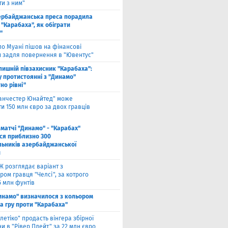
и з ним"
ербайджанська преса порадила
"Карабаха", як обіграти
"
ло Муані пішов на фінансові
и задля повернення в "Ювентус"
лишній півзахисник "Карабаха":
у протистоянні з "Динамо"
но рівні"
анчестер Юнайтед" може
и 150 млн євро за двох гравців
 матчі "Динамо" - "Карабах"
ься приблизно 300
льників азербайджанської
и
Ж розглядає варіант з
ом гравця "Челсі", за котрого
5 млн фунтів
инамо" визначилося з кольором
а гру проти "Карабаха"
тлетіко" продасть вінгера збірної
и в "Рівер Плейт" за 22 млн євро