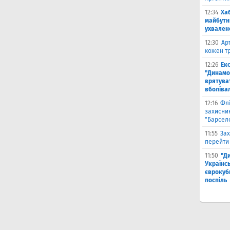
12:34
Ха
майбутн
ухвален
12:30
Ар
кожен тр
12:26
Ек
"Динамо"
врятува
вболіва
12:16
Фл
захисни
"Барсел
11:55
Зах
перейти
11:50
"Д
Українсь
єврокубк
поспіль