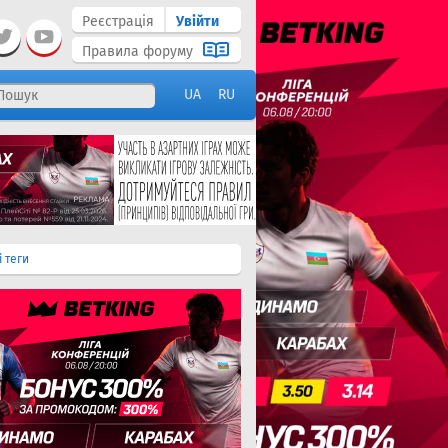
Реєстрація
Увійти
Правила форуму
UA
RU
і теги