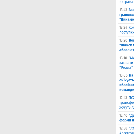
виграват
13:43
Аз
гравцям 
"Динамо
13:24
Ко
поступк
13:20
Ко
"Шанси 
абсолют
13:10
"М
заплатит
"Реала"
13:06
На
очікуєт
вболіва
команд
12:43
ПС
трансфер
хочуть 7
12:40
"Д
форми н
12:38
"А
Аргентин