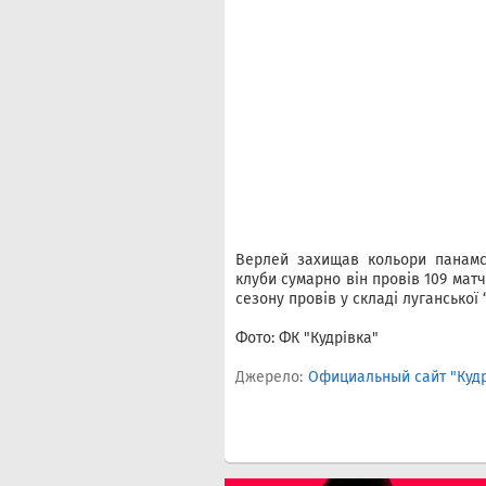
Верлей захищав кольори панамс
клуби сумарно він провів 109 матчі
сезону провів у складі луганської “
Фото: ФК "Кудрiвка"
Джерело:
Официальный сайт "Куд