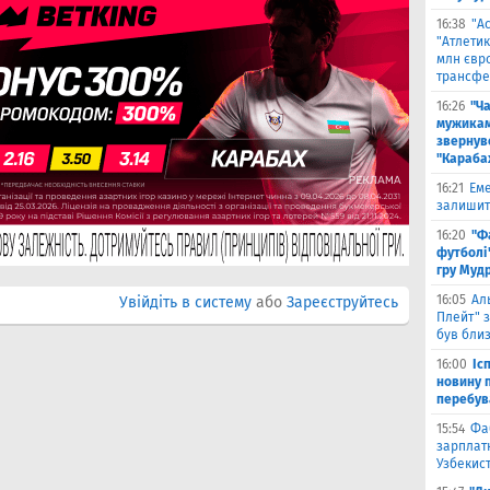
16:38
"А
"Атлетик
млн євр
трансфе
16:26
"Ч
мужикам
звернув
"Караба
16:21
Еме
залишити
16:20
"Ф
футболі"
гру Муд
16:05
Ал
Увійдіть в систему
або
Зареєструйтесь
Плейт" з
був бли
16:00
Іс
новину п
перебув
15:54
Фа
зарплатн
Узбекис