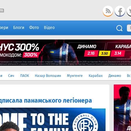
фери
Блоги
Фото
Відео
ри
Сич
ПАОК
Назар Волошин
Мунгенге
Карабах
Динамо
Вс
ідписала панамського легіонера