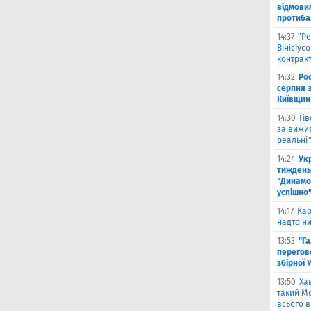
відмови
протиба
14:37
"Ре
Вінісіус
контрак
14:32
Рос
серпня 
Київщин
14:30
Гі
за вижи
реальні
14:24
Укр
тиждень
"Динамо"
успішно
14:17
Кар
надто ни
13:53
"Г
перегов
збірної 
13:50
Ха
такий Мо
всього 