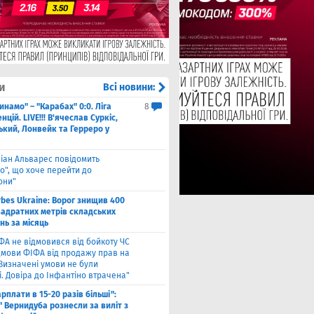
и
Всі новини:
инамо" – "Карабах" 0:0. Ліга
8
цій. LIVE!!! В'ячеслав Суркіс,
ький, Лонвейк та Герреро у
ліан Альварес повідомить
о", що хоче перейти до
они"
rbes Ukraine: Ворог знищив 400
вадратних метрів складських
нь за місяць
ФА не відмовився від бойкоту ЧС
ідмови ФІФА від продажу прав на
"Визначені умови не були
. Довіра до Інфантіно втрачена"
арплати в 15-20 разів більші":
 Вернидуба рознесли за виліт з