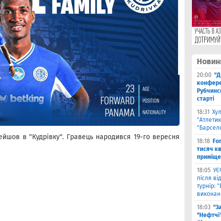
Новин
20:00
"Д
конферен
Рубчинс
старті
18:31
Ху
"Атлетик
"Барсел
йшов в "Кудрiвку". Гравець народився 19-го вересня
18:18
Fo
тисяч к
приміще
18:05
УЄ
після в
турнір: 
виконані
18:03
"З
"Нефтчі"