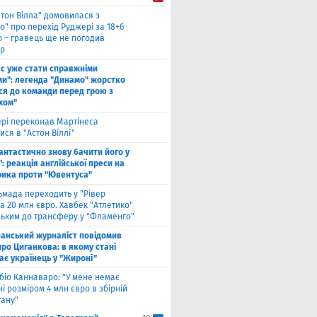
стон Вілла" домовилася з
о" про перехід Руджері за 18+6
о – гравець ще не погодив
р
ас уже стати справжніми
и": легенда "Динамо" жорстко
ся до команди перед грою з
хом"
рі переконав Мартінеса
ся в "Астон Віллі"
антастично знову бачити його у
: реакція англійської преси на
рика проти "Ювентуса"
ьмада переходить у "Рівер
а 20 млн євро. Хавбек "Атлетико"
зьким до трансферу у "Фламенго"
панський журналіст повідомив
ро Циганкова: в якому стані
ає українець у "Жироні"
біо Каннаваро: "У мене немає
і розміром 4 млн євро в збірній
тану"