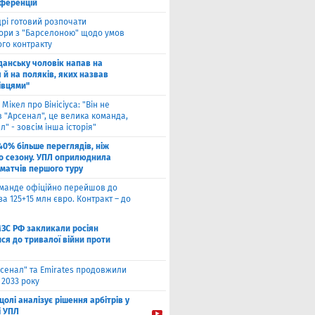
нференцій
рі готовий розпочати
ори з "Барселоною" щодо умов
ого контракту
Гданську чоловік напав на
 й на поляків, яких назвав
івцями"
 Мікел про Вінісіуса: "Він не
 "Арсенал", це велика команда,
л" - зовсім інша історія"
40% більше переглядів, ніж
о сезону. УПЛ оприлюднила
 матчів першого туру
оманде офіційно перейшов до
за 125+15 млн євро. Контракт – до
МЗС РФ закликали росіян
ся до тривалої війни проти
сенал" та Emirates продовжили
 2033 року
цолі аналізує рішення арбітрів у
і УПЛ