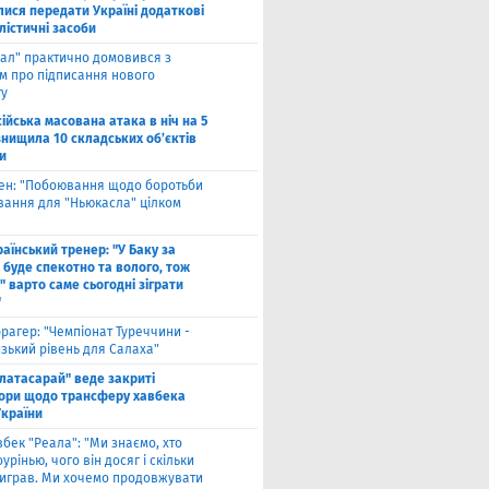
лися передати Україні додаткові
лістичні засоби
ал" практично домовився з
ом про підписання нового
ту
ійська масована атака в ніч на 5
знищила 10 складських об’єктів
и
вен: "Побоювання щодо боротьби
вання для "Ньюкасла" цілком
"
аїнський тренер: "У Баку за
 буде спекотно та волого, тож
 варто саме сьогодні зіграти
"
рагер: "Чемпіонат Туреччини -
зький рівень для Салаха"
алатасарай" веде закриті
ори щодо трансферу хавбека
України
вбек "Реала": "Ми знаємо, хто
урінью, чого він досяг і скільки
виграв. Ми хочемо продовжувати