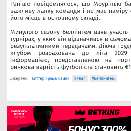
Раніше повідомлялося, що Моурінью ба
важливу ланку команди і не має наміру 
його місце в основному складі.
Минулого сезону Беллінгем взяв участь 
турнірах, у яких він відзначився вісьмом
результативними передачами. Діюча труд
клубом розрахована до літа 2029
інформацією, представленою на портал
ринкова вартість футболіста становить €1
Джерело:
Твиттер Грэма Бэйли
#Реал
#Беллингем