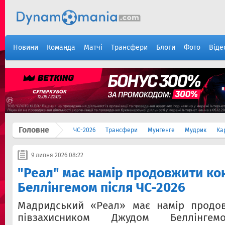
Новини
Команда
Матчі
Трансфери
Блоги
Фото
Віде
Головне
ЧС-2026
Трансфери
Мунгенге
Мудрик
Ка
9 липня 2026 08:22
"Реал" має намір продовжити кон
Беллінгемом після ЧС-2026
Мадридський «Реал» має намір продов
півзахисником Джудом Беллінгем