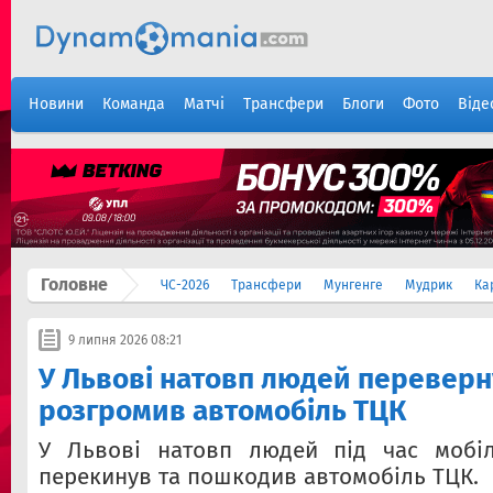
Новини
Команда
Матчі
Трансфери
Блоги
Фото
Віде
Головне
ЧС-2026
Трансфери
Мунгенге
Мудрик
Ка
9 липня 2026 08:21
У Львові натовп людей переверн
розгромив автомобіль ТЦК
У Львові натовп людей під час мобілі
перекинув та пошкодив автомобіль ТЦК.