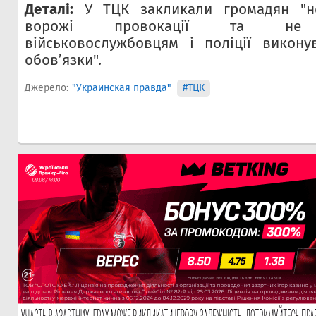
Деталі:
У ТЦК закликали громадян "не
ворожі провокації та не 
військовослужбовцям і поліції викону
обовʼязки".
Джерело:
"Украинская правда"
#ТЦК