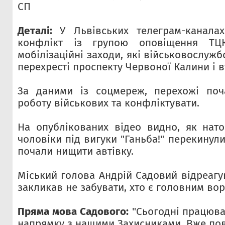
СП
Деталі:
У Львівських телеграм-канала
конфлікт із групою оповіщення ТЦ
мобілізаційні заходи, які військовослуж
перехресті проспекту Червоної Калини і в
За даними із соцмереж, перехожі поч
роботу військових та конфліктувати.
На опублікованих відео видно, як нато
чоловіки під вигуки "Ганьба!" перекинул
почали нищити автівку.
Міський голова Андрій Садовий відреагу
закликав не забувати, хто є головним вор
Пряма мова Садового:
"Сьогодні працюва
напрямку з нашими Захисниками. Вже по