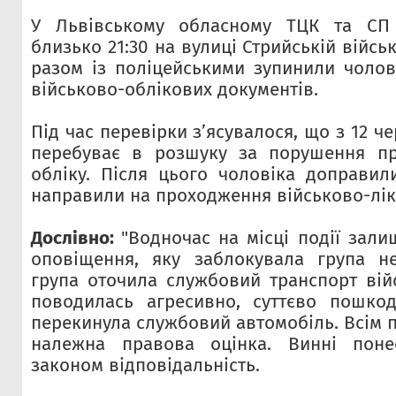
У Львівському обласному ТЦК та СП 
близько 21:30 на вулиці Стрийській війс
разом із поліцейськими зупинили чолов
військово-облікових документів.
Під час перевірки з’ясувалося, що з 12 ч
перебуває в розшуку за порушення пр
обліку. Після цього чоловіка доправил
направили на проходження військово-ліка
Дослівно:
"Водночас на місці події зали
оповіщення, яку заблокувала група не
група оточила службовий транспорт вій
поводилась агресивно, суттєво пошкод
перекинула службовий автомобіль. Всім 
належна правова оцінка. Винні поне
законом відповідальність.