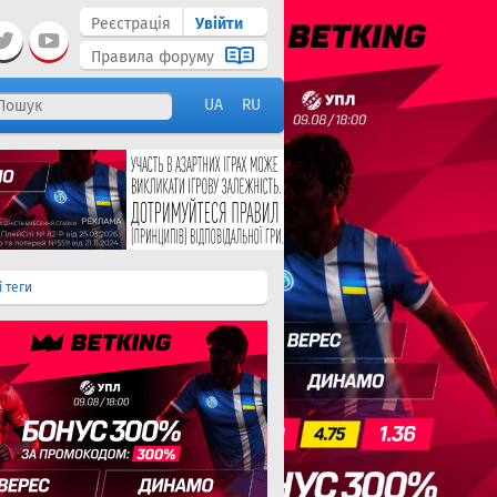
Реєстрація
Увійти
Правила форуму
UA
RU
і теги