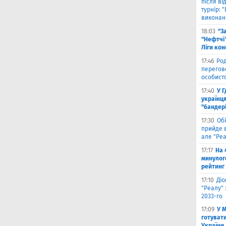
після в
турнір: 
виконані
18:03
"З
"Нефтчі"
Ліги ко
17:46
Род
перегов
особист
17:40
У 
українця
"бандер
17:30
Обі
прийде в
але "Реа
17:17
На 
минулог
рейтинг
17:10
Ді
"Реалу" 
2033-го
17:09
У 
готувати
України