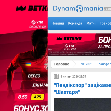
Новини
Команда
Матчі
Транс
Головне
ЧС-2026
Трансфе
8 липня 2026 23:55
"Пендікспор" зацікави
"Шахтаря"