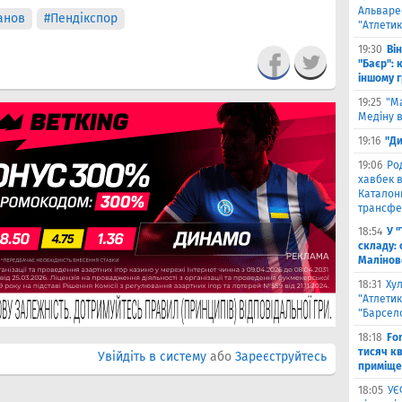
Альваре
анов
#Пендікспор
"Атлетик
19:30
Ві
"Баєр": 
іншому 
19:25
"М
Медіну в
19:16
"Ди
19:06
Ро
хавбек в
Каталонц
трансфе
18:54
У 
складу: 
Малiнов
18:31
Ху
"Атлетик
"Барсел
18:18
Fo
тисяч к
Увійдіть в систему
або
Зареєструйтесь
приміще
18:05
УЄ