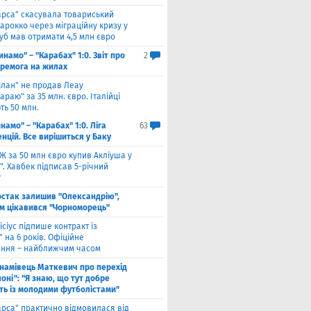
арса" скасувала товариський
арокко через міграційну кризу у
луб мав отримати 4,5 млн євро
инамо" – "Карабах" 1:0. Звіт про
2
еремога на жилах
ілан" не продав Леау
араю" за 35 млн. євро. Італійці
ть 50 млн.
намо" – "Карабах" 1:0. Ліга
63
нцій. Все вирішиться у Баку
Ж за 50 млн євро купив Акліуша у
. Хавбек підписав 5-річний
т
стак залишив "Олександрію",
м цікавився "Чорноморець"
ісіус підпише контракт із
 на 6 років. Офіційне
ння – найближчим часом
намівець Маткевич про перехід
оні": "Я знаю, що тут добре
ь із молодими футболістами"
арса" практично відмовилася від