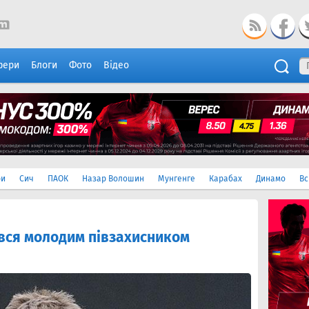
фери
Блоги
Фото
Відео
ри
Сич
ПАОК
Назар Волошин
Мунгенге
Карабах
Динамо
Вс
вся молодим півзахисником