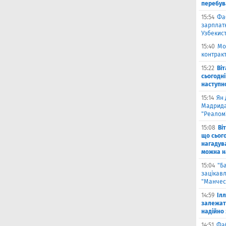
перебув
15:54
Фа
зарплатн
Узбекис
15:40
Мо
контракт
15:22
Ві
сьогодні
наступн
15:14
Ян 
Мадрида
"Реалом
15:08
Ві
що сьог
нагадува
можна на
15:04
"Б
зацікав
"Манчес
14:59
Іл
залежат
надійно 
14:51
Фа