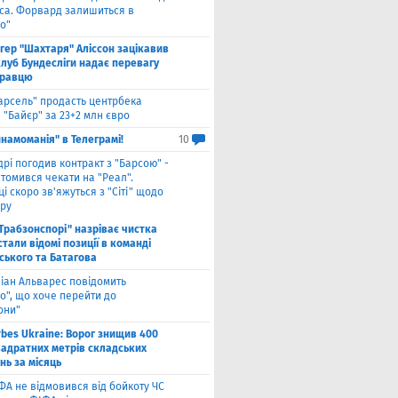
са. Форвард залишиться в
о"
нгер "Шахтаря" Аліссон зацікавив
клуб Бундесліги надає перевагу
гравцю
арсель" продасть центрбека
 "Байєр" за 23+2 млн євро
намоманія" в Телеграмі!
10
дрі погодив контракт з "Барсою" -
томився чекати на "Реал".
і скоро зв'яжуться з "Сіті" щодо
ру
"Трабзонспорі" назріває чистка
стали відомі позиції в команді
ського та Батагова
ліан Альварес повідомить
о", що хоче перейти до
они"
rbes Ukraine: Ворог знищив 400
вадратних метрів складських
нь за місяць
ФА не відмовився від бойкоту ЧС