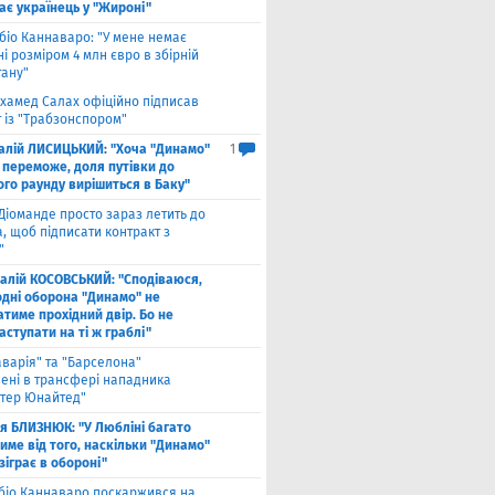
ає українець у "Жироні"
біо Каннаваро: "У мене немає
і розміром 4 млн євро в збірній
тану"
хамед Салах офіційно підписав
 із "Трабзонспором"
талій ЛИСИЦЬКИЙ: "Хоча "Динамо"
1
 переможе, доля путівки до
ого раунду вирішиться в Баку"
Діоманде просто зараз летить до
, щоб підписати контракт з
"
талій КОСОВСЬКИЙ: "Сподіваюся,
одні оборона "Динамо" не
тиме прохідний двір. Бо не
ступати на ті ж граблі"
аварія" та "Барселона"
лені в трансфері нападника
тер Юнайтед"
ля БЛИЗНЮК: "У Любліні багато
име від того, наскільки "Динамо"
зіграє в обороні"
біо Каннаваро поскаржився на