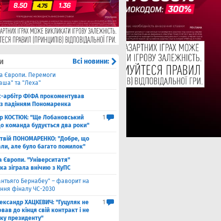
и
Всі новини:
га Європи. Перемоги
аша" та "Леха"
с-арбітр ФІФА прокоментував
із падінням Пономаренка
ор КОСТЮК: "Ще Лобановський
1
що команда будується два роки"
твій ПОНОМАРЕНКО: "Добре, що
али, але було багато помилок"
а Європи. "Університатя"
ка зіграла внічию з КуПС
антьяго Бернабеу" – фаворит на
ння фіналу ЧС-2030
ександр ХАЦКЕВИЧ: "Гуцуляк не
1
ав до кінця свій контракт і не
уку президенту"