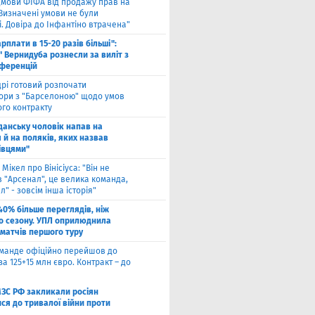
ідмови ФІФА від продажу прав на
"Визначені умови не були
. Довіра до Інфантіно втрачена"
арплати в 15-20 разів більші":
 Вернидуба рознесли за виліт з
нференцій
рі готовий розпочати
ори з "Барселоною" щодо умов
ого контракту
Гданську чоловік напав на
 й на поляків, яких назвав
івцями"
 Мікел про Вінісіуса: "Він не
 "Арсенал", це велика команда,
л" - зовсім інша історія"
40% більше переглядів, ніж
о сезону. УПЛ оприлюднила
 матчів першого туру
оманде офіційно перейшов до
за 125+15 млн євро. Контракт – до
МЗС РФ закликали росіян
ся до тривалої війни проти