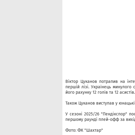
Віктор Цуканов потрапив на інте
першій лізі. Українець минулого с
його рахунку 12 голів та 12 асистів.
Також Цуканов виступав у юнацькі
У сезоні 2025/26 "Пендікспор" пос
першому раунді плей-офф за вихід
Фото: ФК "Шахтар"