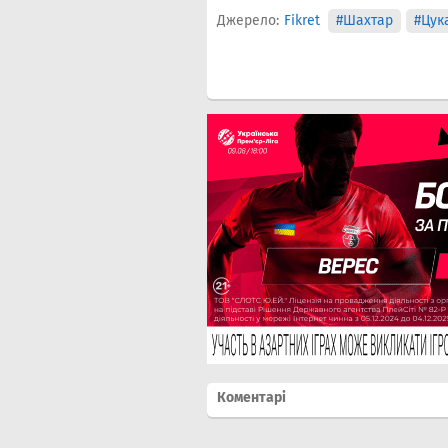
Джерело:
Fikret
#Шахтар
#Цук
Коментарі