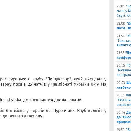
22:01
"Б
матч у М
Сеуті. К
22:00
"Д
матч. П
21:58
"М
"Галатас
вимагаю
21:57
"Ди
конфере
20:55
ПС
"Монако"
контрак
рес турецького клубу "Пендікспор", який виступає у
20:53
Шо
езону провів 25 матчів у чемпіонаті України U-19. На
хавбеко
20:51
Він
й лізі УЄФА, де відзначився двома голами.
"Реалом"
оголоше
ів 6-е місце у першій лізі Туреччини. Клуб вилетів у
20:44
Ди
 до вищого дивізіону.
до "Обол
працюют
19:50
"Б