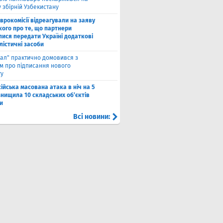
у збірній Узбекистану
Єврокомісії відреагували на заяву
кого про те, що партнери
лися передати Україні додаткові
лістичні засоби
ал" практично домовився з
ом про підписання нового
ту
ійська масована атака в ніч на 5
знищила 10 складських об’єктів
и
Всі новини: