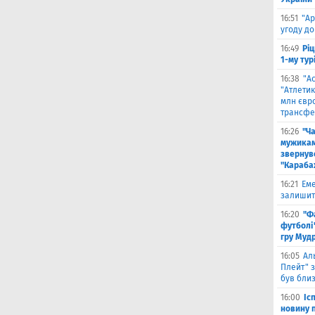
16:51
"Ар
угоду до
16:49
Ріц
1-му тур
16:38
"А
"Атлетик
млн євр
трансфе
16:26
"Ч
мужикам
звернув
"Караба
16:21
Еме
залишити
16:20
"Ф
футболі"
гру Муд
16:05
Ал
Плейт" з
був бли
16:00
Іс
новину п