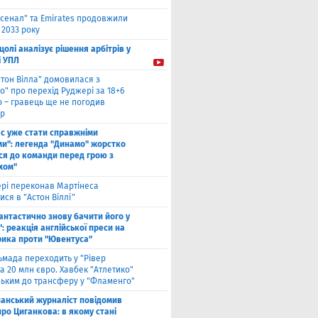
сенал" та Emirates продовжили
 2033 року
цолі аналізує рішення арбітрів у
і УПЛ
стон Вілла" домовилася з
о" про перехід Руджері за 18+6
о – гравець ще не погодив
р
ас уже стати справжніми
и": легенда "Динамо" жорстко
ся до команди перед грою з
хом"
рі переконав Мартінеса
ся в "Астон Віллі"
антастично знову бачити його у
: реакція англійської преси на
рика проти "Ювентуса"
ьмада переходить у "Рівер
а 20 млн євро. Хавбек "Атлетико"
зьким до трансферу у "Фламенго"
панський журналіст повідомив
ро Циганкова: в якому стані