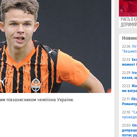
Новин
22:36
Лі
"Бешикт
22:33
Ек
момент 
22:29
Іг
казав, 
22:22
Ма
ми вигр
22:11
Ліг
им півзахисником чемпіона України.
Романчу
22:10
"С
проведе
22:03
Ол
допрацюв
потис р