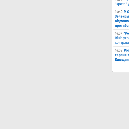
"крота" 
14:40
У 
Зеленсь
відмови
протиба
14:37
"Ре
Вінісіус
контрак
14:32
Рос
серпня 
Київщин