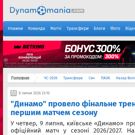
Новини
Команда
Матчі
Трансфери
Блоги
Фото
Віде
Головне
ЧС-2026
Трансфери
Сич
ПАОК
Назар Вол
8 липня 2026 23:10
"Динамо" провело фінальне тре
першим матчем сезону
У четвер, 9 липня, київське «Динамо» п
офіційний матч у сезоні 2026/2027. На