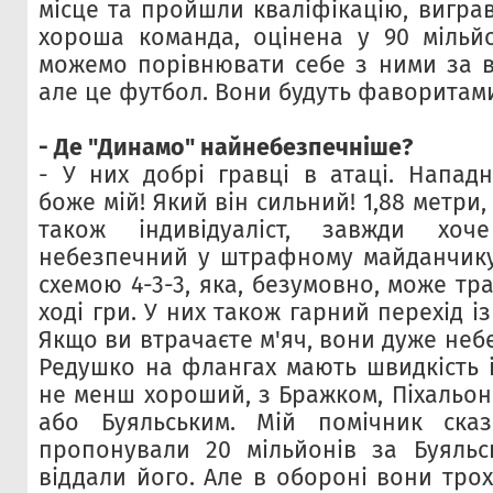
місце та пройшли кваліфікацію, вигра
хороша команда, оцінена у 90 мільй
можемо порівнювати себе з ними за в
але це футбол. Вони будуть фаворитам
- Де "Динамо" найнебезпечніше?
- У них добрі гравці в атаці. Напад
боже мій! Який він сильний! 1,88 метри, 
також індивідуаліст, завжди хоч
небезпечний у штрафному майданчику
схемою 4-3-3, яка, безумовно, може т
ході гри. У них також гарний перехід і
Якщо ви втрачаєте м'яч, вони дуже неб
Редушко на флангах мають швидкість і 
не менш хороший, з Бражком, Пiхальо
або Буяльським. Мій помічник ска
пропонували 20 мільйонів за Буяльс
віддали його. Але в обороні вони тро