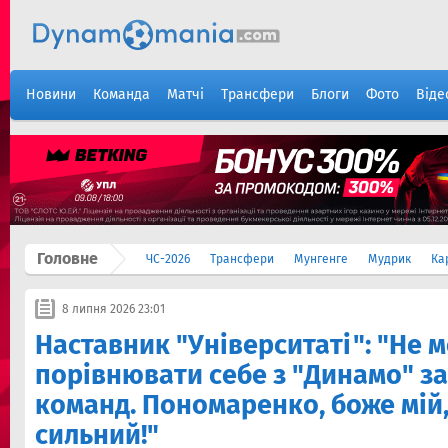
Новини
Команда
Матчі
Трансфери
Блоги
Фото
Віде
Головне
ЧС-2026
Трансфери
Мунгенге
Мудрик
Ка
8 липня 2026 23:01
Наставник "Університаті": "Не 
порівнювати себе з "Динамо" за
команд. Пономаренко, боже мій,
сильний!"