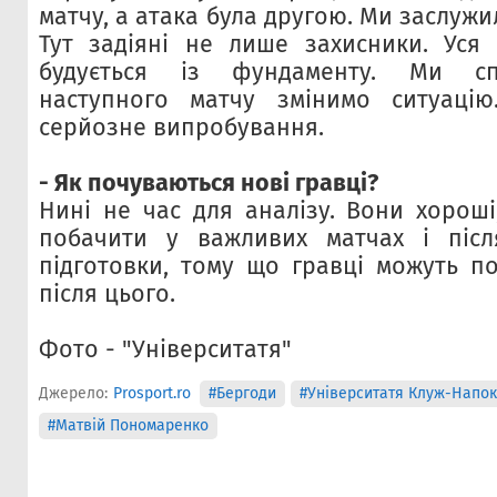
матчу, а атака була другою. Ми заслужи
Тут задіяні не лише захисники. Уся 
будується із фундаменту. Ми сп
наступного матчу змінимо ситуаці
серйозне випробування.
- Як почуваються нові гравці?
Нині не час для аналізу. Вони хороші
побачити у важливих матчах і післ
підготовки, тому що гравці можуть по
після цього.
Фото - "Університатя"
Джерело:
Prosport.ro
#Бергоди
#Університатя Клуж-Напо
#Матвій Пономаренко