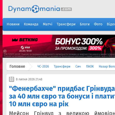
Новини
Команда
Матчі
Трансфери
Блоги
Фото
Віде
Головне
ЧС-2026
Трансфери
Сич
ПАОК
Назар Вол
8 липня 2026 21:48
"Фенербахче" придбає Грінвуда
за 40 млн євро та бонуси і плат
10 млн євро на рік
Мейсон Грінвуд з великою ймовір