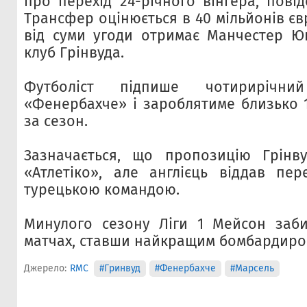
про перехід 24-річного вінгера, пові
Трансфер оцінюється в 40 мільйонів єв
від суми угоди отримає Манчестер Ю
клуб Грінвуда.
Футболіст підпише чотирирічни
«Фенербахче» і зароблятиме близько 1
за сезон.
Зазначається, що пропозицію Грінв
«Атлетіко», але англієць віддав пер
турецькою командою.
Минулого сезону Ліги 1 Мейсон заби
матчах, ставши найкращим бомбардиро
Джерело:
RMC
#Гринвуд
#Фенербахче
#Марсель