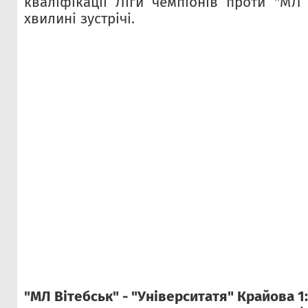
кваліфікації Ліги чемпіонів проти "МЛ 
хвилині зустрічі.
"МЛ Вітебськ" - "Університатя" Крайова 1