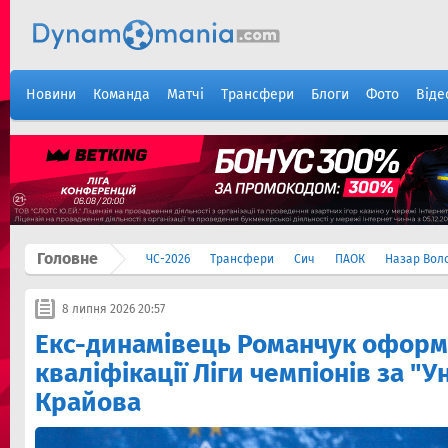
Новини
Команда
Матчі
Трансфери
Блоги
Фото
Віде
Головне
ЧС-2026
Трансфери
Сич
ПАОК
Назар Вол
8 липня 2026 20:57
Екс-динамівець Романчук оформ
кваліфікації Ліги чемпіонів за "
Крайова