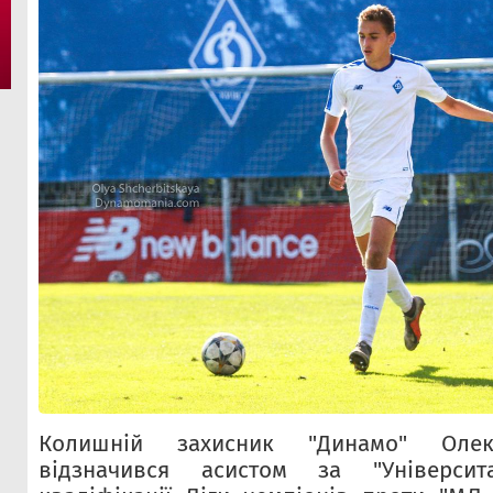
Колишній захисник "Динамо" Олек
відзначився асистом за "Універси