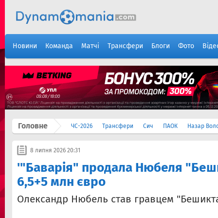
Новини
Команда
Матчі
Трансфери
Блоги
Фото
Віде
Головне
ЧС-2026
Трансфери
Сич
ПАОК
Назар Вол
8 липня 2026 20:31
'"Баварія" продала Нюбеля "Беш
6,5+5 млн євро
Олександр Нюбель став гравцем "Бешикт