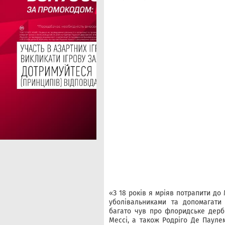
«З 18 років я мріяв потрапити до 
уболівальниками та допомагати
багато чув про флоридське дербі
Мессі, а також Родріго Де Пауле