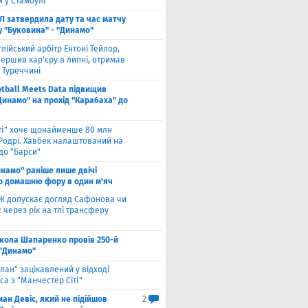
 у Стамбулі
Л затвердила дату та час матчу
у "Буковина" - "Динамо"
глійський арбітр Ентоні Тейлор,
ершив кар'єру в липні, отримав
 Туреччині
otball Meets Data підвищив
Динамо" на прохід "Карабаха" до
іті" хоче щонайменше 80 млн
 Родрі. Хавбек налаштований на
до "Барси"
намо" раніше лише двічі
о домашню фору в один м'яч
Ж допускає догляд Сафонова чи
через рік на тлі трансферу
кола Шапаренко провів 250-й
 "Динамо"
лан" зацікавлений у відході
а з "Манчестер Сіті"
ан Девіс, який не підійшов
2