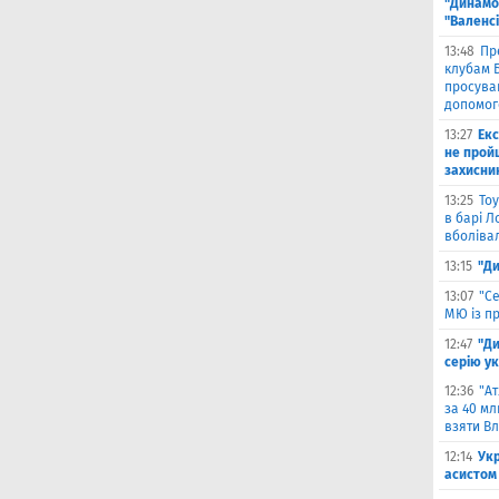
"Динамо"
"Валенс
13:48
Пр
клубам Б
просува
допомог
13:27
Екс
не прой
захисни
13:25
Тоу
в барі Л
вболіва
13:15
"Ди
13:07
"С
МЮ із пр
12:47
"Д
серію ук
12:36
"А
за 40 мл
взяти В
12:14
Ук
асистом 