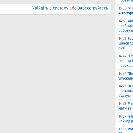
провести
Увійдіть в систему
або
Зареєструйтесь
15:00
УП
4-го тур
14:58
Ан
який зав
роботу в
14:53
Fo
шанси "
62%
14:44
"С
євро за
перехід 
14:27
"Ди
упускал
14:25
ПС
Шевальє 
Судзукі
14:22
Ми
матч за
14:07
"Мі
Рейндерс
13:52
Ром