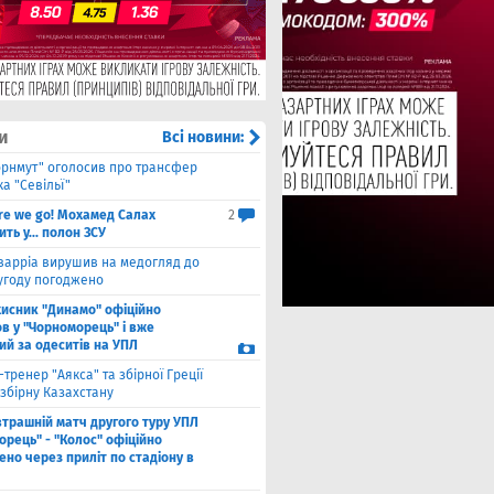
и
Всі новини:
орнмут" оголосив про трансфер
а "Севільї"
re we go! Мохамед Салах
2
ть у... полон ЗСУ
варріа вирушив на медогляд до
 угоду погоджено
хисник "Динамо" офіційно
в у "Чорноморець" і вже
ий за одеситів на УПЛ
-тренер "Аякса" та збірної Греції
збірну Казахстану
втрашній матч другого туру УПЛ
рець" - "Колос" офіційно
но через приліт по стадіону в