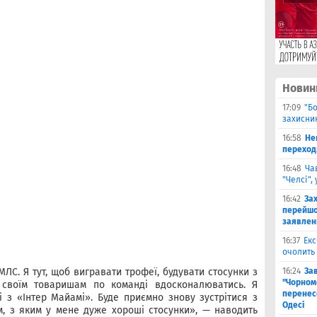
Новин
17:09
"Б
захисник
16:58
He
переходи
16:48
Ча
"Челсі",
16:42
За
перейшо
заявлен
16:37
Екс
очолить 
МЛС. Я тут, щоб вигравати трофеї, будувати стосунки з
16:24
За
"Чорномо
 своїм товаришам по команді вдосконалюватись. Я
перенесе
 з «Інтер Майамі». Буде приємно знову зустрітися з
Одесі
м, з яким у мене дуже хороші стосунки», — наводить