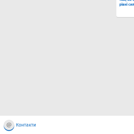
рівні си
Контакти