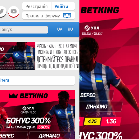
Реєстрація
Увійти
Правила форуму
UA
RU
і теги