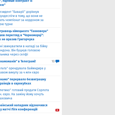
, підпише контракт із
ією"
езидент "Баварії" дорікнув
ундесліги в тому, що вони не
ють чемпіонат за кордоном за
ою турне
гравець німецького "Ганновера"
шов перегляд в "Чорноморці":
к не вразив Григорчука
ні звинуватили в нападі за бійку
ондона. Він буцнув головою
льника через селфі
намоманія" в Телеграмі!
10
ельта" орендувала Байиндира у
авом викупу за 4 млн євро
инамо" перервало безвиграшну
раїнців в єврокубках
тлетико" готовий продати Сорлота
н. євро. На заміну йому хочуть
лаховича
раїнський нападник відзначився
у матчі Ліги конференцій