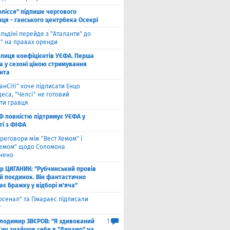
олісся" підпише чергового
ця - ганського центрбека Осекрі
льдіні перейде з "Аталанти" до
і" на правах оренди
блиця коефіцієнтів УЄФА. Перша
а у сезоні ціною стримування
нта
анСіті" хоче підписати Енцо
еса, "Челсі" не готовий
ти гравця
Ф повністю підтримує УЄФА у
ті з ФІФА
реговори між "Вест Хемом" і
хемом" щодо Соломона
нено
ор ЦИГАНИК: "Рубчинський провів
й поєдинок. Він фантастично
є Бражку у відборі м'яча"
рсенал" та Гімараес підписали
т
лодимир ЗВЄРОВ: "Я здивований
1
Сич знайшов себе в "Динамо" на