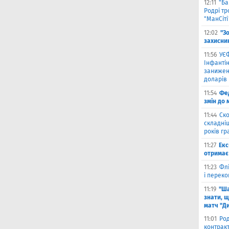
12:11
"Ба
Родрі тр
"МанСіті
12:02
"З
захисни
11:56
УЄФ
Інфантін
занижен
доларів
11:54
Фед
змін до 
11:44
Ско
складніш
років гр
11:27
Екс
отримає 
11:23
Флі
і переко
11:19
"Ша
знати, щ
матч "Д
11:01
Род
контракт