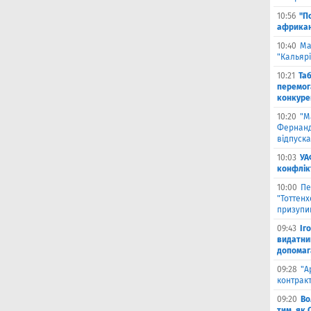
10:56
"П
африкан
10:40
Ма
"Кальяр
10:21
Та
перемог
конкуре
10:20
"М
Фернанд
відпуска
10:03
УА
конфлік
10:00
Пе
"Тоттен
призупи
09:43
Іг
видатни
допомага
09:28
"А
контрак
09:20
Во
тим, як 