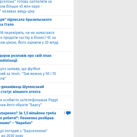
рселона" готова заплатити за
охи більше 45 млн євро -
" називає вищу ціну
оря" підписала бразильського
ка Італо
А перевірить, чи не намагався
о продати частку в бізнесі ЧС за
ою ціною. Його оцінили у 20 млрд
оров розповів про свій план
мобілізації
улз заявив, що футбол
ий за теніс: "Там можна у 50 і 70
ати"
-динамівець Шулянський
статус вільного агента
к особисто зателефонував Родрі
нав його обрати "Барсу"
паренко? За 1,5 мільйона треба
1
о робити!": Леоненко розібрав
инамо" – "Карабах"
рі погодив з "Барселоною"
 до 2030 року