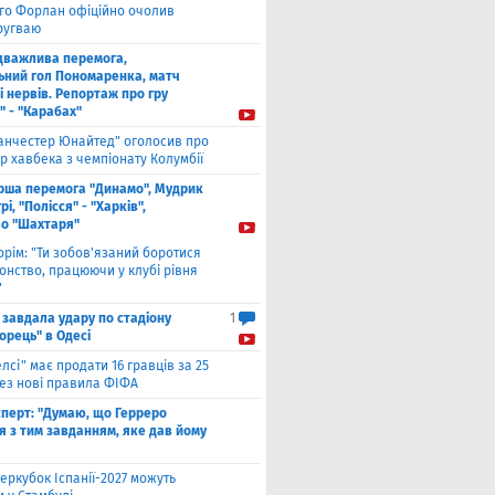
єго Форлан офіційно очолив
Уругваю
дважлива перемога,
ьний гол Пономаренка, матч
і нервів. Репортаж про гру
" - "Карабах"
анчестер Юнайтед" оголосив про
р хавбека з чемпіонату Колумбії
рша перемога "Динамо", Мудрик
рі, "Полісся" - "Харків",
во "Шахтаря"
орім: "Ти зобов'язаний боротися
онство, працюючи у клубі рівня
"
 завдала удару по стадіону
1
орець" в Одесі
елсі" має продати 16 гравців за 25
рез нові правила ФІФА
сперт: "Думаю, що Герреро
я з тим завданням, яке дав йому
еркубок Іспанії-2027 можуть