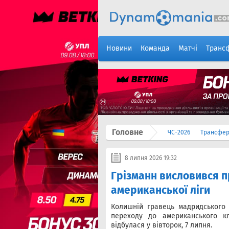
Новини
Команда
Матчі
Транс
Головне
ЧС-2026
Трансфе
8 липня 2026 19:32
Грiзманн висловився п
американської ліги
Колишній гравець мадридського 
переходу до американського кл
відбулася у вівторок, 7 липня.