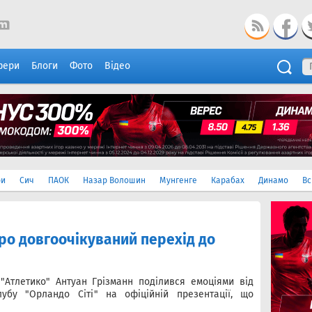
фери
Блоги
Фото
Відео
ри
Сич
ПАОК
Назар Волошин
Мунгенге
Карабах
Динамо
Вс
ро довгоочікуваний перехід до
"Атлетико" Антуан Грізманн поділився емоціями від
убу "Орландо Сіті" на офіційній презентації, що