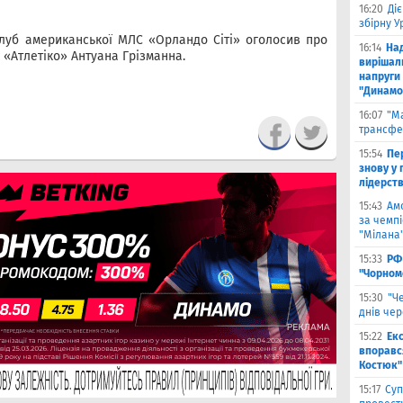
16:20
Ді
збірну 
клуб американської МЛС «Орландо Сіті» оголосив про
16:14
На
«Атлетіко» Антуана Грізманна.
вирішал
напруги 
"Динамо
16:07
"М
трансфе
15:54
Пе
знову у г
лідерст
15:43
Ам
за чемпі
"Мілана
15:33
РФ
"Чорном
15:30
"Ч
днів че
15:22
Ек
впоравс
Костюк"
15:17
Суп