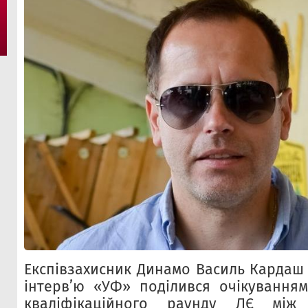
Експівзахисник Динамо Василь Кардаш
інтерв’ю «УФ» поділився очікуванням
кваліфікаційного раунду ЛЄ між 