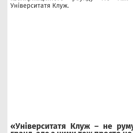
Університатя Клуж.
«Університатя Клуж – не рум