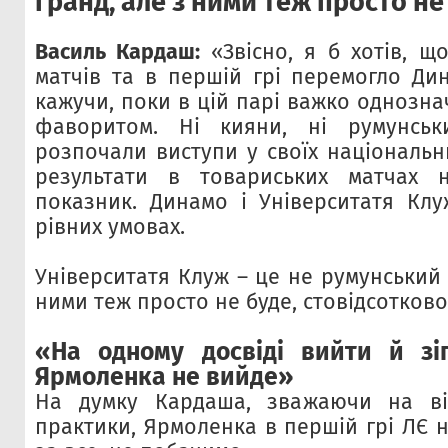
гранд, але з ними теж просто не
Василь Кардаш:
«Звісно, я б хотів, 
матчів та в першій грі перемогло Ди
кажучи, поки в цій парі важко однознач
фаворитом. Ні кияни, ні румунсь
розпочали виступи у своїх національн
результати в товариських матчах
показник. Динамо і Університатя Клу
рівних умовах.
Університатя Клуж – це не румунський 
ними теж просто не буде, стовідсотково
«На одному досвіді вийти й зі
Ярмоленка не вийде»
На думку Кардаша, зважаючи на відс
практики, Ярмоленка в першій грі ЛЄ н