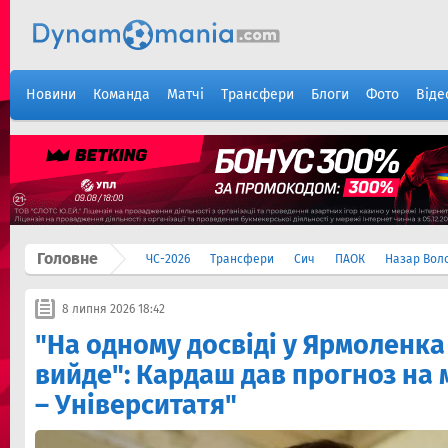
Новини
Команда
Матчі
Трансфери
Блоги
Фото
Віде
Головне
ЧС-2026
Трансфери
Сич
ПАОК
Назар Вол
8 липня 2026 18:42
"На одному досвіді у Ярмоленка 
вийде": Кардаш дав прогноз на
– Університатя"