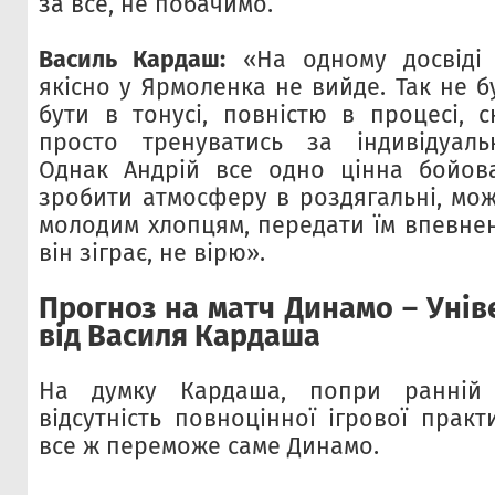
за все, не побачимо.
Василь Кардаш:
«На одному досвіді 
якісно у Ярмоленка не вийде. Так не б
бути в тонусі, повністю в процесі, с
просто тренуватись за індивідуал
Однак Андрій все одно цінна бойов
зробити атмосферу в роздягальні, мож
молодим хлопцям, передати їм впевнені
він зіграє, не вірю».
Прогноз на матч Динамо – Унів
від Василя Кардаша
На думку Кардаша, попри ранній 
відсутність повноцінної ігрової практ
все ж переможе саме Динамо.