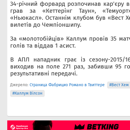
34-річний форвард розпочинав кар'єру в
грав за «Кеттерінг Таун», «Темуорт
«Ньюкасл». Останнім клубом був «Вест Х
вилетів до Чемпіоншипу.
За «молотобійців» Каллум провів 35 матч
голів та віддав 1 асист.
В АПЛ нападник грає із сезону-2015/1
виходив на поле 271 раз, забивши 95 го
результативні передачі.
Джерело:
Страница Фабрицио Романо в Твиттере
#Вест Хем
#Каллум Вілсон