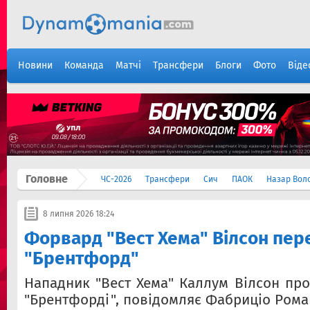
Новини
Команда
Матчі
Трансфери
Блоги
Фото
Віде
Головне
ЧС-2026
Трансфери
Сич
ПАОК
Назар Вол
8 липня 2026 18:24
Форвард "Вест Хема" Вілсон пер
"Брентфорд"
Нападник "Вест Хема" Каллум Вілсон про
"Брентфорді", повідомляє Фабриціо Рома