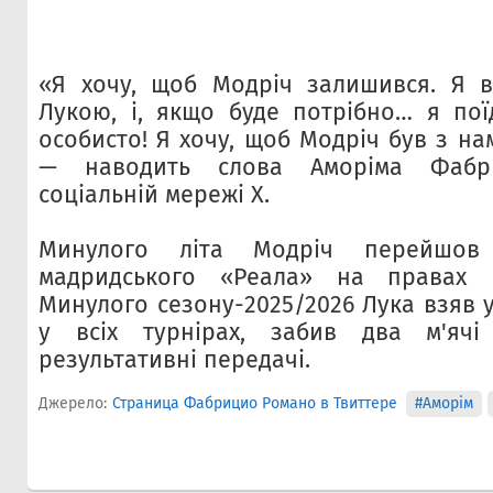
«Я хочу, щоб Модріч залишився. Я в
Лукою, і, якщо буде потрібно… я пої
особисто! Я хочу, щоб Модріч був з на
— наводить слова Аморіма Фабр
соціальній мережі X.
Минулого літа Модріч перейшов
мадридського «Реала» на правах в
Минулого сезону-2025/2026 Лука взяв у
у всіх турнірах, забив два м'яч
результативні передачі.
Джерело:
Страница Фабрицио Романо в Твиттере
#Аморім