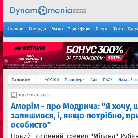
Новини
Команда
Матчі
Трансфери
Блоги
Фото
Віде
Головне
ЧС-2026
Трансфери
Сич
ПАОК
Назар Вол
8 липня 2026 17:35
Аморім - про Модрича: "Я хочу, 
залишився, і, якщо потрібно, пр
особисто"
Новий головний тренер "Мілана" Рубен