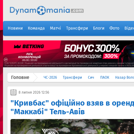
Новини
Команда
Матчі
Трансфери
Блоги
Фото
Віде
Головне
ЧС-2026
Трансфери
Сич
ПАОК
Назар Вол
8 липня 2026 12:56
"Кривбас" офіційно взяв в орен
"Маккабі" Тель-Авів