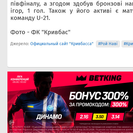
півфіналу, а згодом здобув бронзові на
ігор, 1 гол. Також у його активі є мат
команду U-21.
Фото - ФК "Кривбас"
Джерело:
Официальный сайт "Кривбасса"
#Рой Наві
#Кри