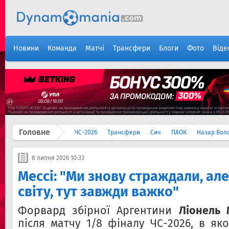
Новини
Команда
Матчі
Трансфери
Блоги
Фото
Віде
Головне
ЧС-2026
Трансфери
Сич
ПАОК
Назар Вол
8 липня 2026 10:33
Мессі: "Ми знову страждали, ал
світу, тут завжди важко"
Форвард збірної Аргентини
Ліонель 
після матчу 1/8 фіналу ЧС-2026, в як