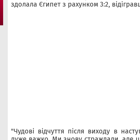
здолала Єгипет з рахунком 3:2, відігравш
"Чудові відчуття після виходу в наст
дуже важко. Ми знову страждали, але це