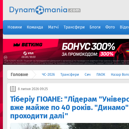
Новини
Команда
Матчі
Трансфери
Блоги
Фото
Віде
Головне
ЧС-2026
Трансфери
Сич
ПАОК
Назар Вол
8 липня 2026 09:25
Тіберіу ГІОАНЕ: "Лідерам "Універ
вже майже по 40 років. "Динамо"
проходити далі"