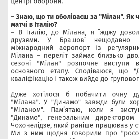
центрі оборони.
– Знаю, що ти вболіваєш за "Мілан". Як ч
матчі в Італію?
– В Італію, до Мілана, я їжджу довол
друзями. У Брашові нещодавно 
міжнародний аеропорт із регуляр
Мілана – переліт займає близько дво
сезоні "Мілан" розпочне виступи 
основного етапу. Сподіваюся, що "
кваліфікацію і також вийде до груповог
Дуже хотілося б побачити очну д
"Мілана". У "Динамо" завжди були хо
"Міланом". Пам’ятаю, коли я висту
"Динамо", генеральним директором
Чохонелідзе, який раніше працював у ст
Ми з ним щодня говорили про "россо