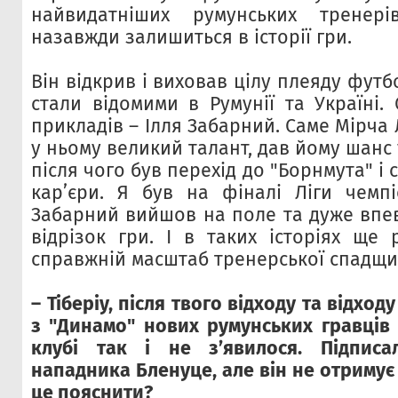
найвидатніших румунських тренер
назавжди залишиться в історії гри.
Він відкрив і виховав цілу плеяду футбо
стали відомими в Румунії та Україні.
прикладів – Ілля Забарний. Саме Мірча 
у ньому великий талант, дав йому шанс 
після чого був перехід до "Борнмута" і
кар’єри. Я був на фіналі Ліги чемпі
Забарний вийшов на поле та дуже впев
відрізок гри. І в таких історіях ще 
справжній масштаб тренерської спадщин
– Тіберіу, після твого відходу та відхо
з "Динамо" нових румунських гравців 
клубі так і не з’явилося. Підписа
нападника Бленуце, але він не отримує 
це пояснити?