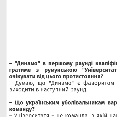
– "Динамо" в першому раунді кваліфік
гратиме з румунською "Університа
очікувати від цього протистояння?
– Думаю, що "Динамо" є фаворитом у
виходити в наступний раунд.
– Що українсь
ким уболівальникам ва
команду?
– Університатя – це команда, в якій 