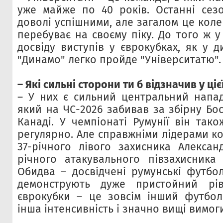
уже майже по 40 років. Останні сез
доволі успішними, але загалом це коле
перебуває на своєму піку. До того ж у
досвіду виступів у єврокубках, як у д
"Динамо" легко пройде "Університатю".
– Які сильні сторони ти б відзначив у ці
– У них є сильний центральний напа
який на ЧС-2026 забивав за збірну Бос
Канаді. У чемпіонаті Румунії він так
регулярно. Але справжніми лідерами к
37-річного лівого захисника Алексан
річного атакувального півзахисника 
Обидва – досвідчені румунські футбол
демонструють дуже пристойний рі
єврокубки – це зовсім інший футбол:
інша інтенсивність і значно вищі вимог