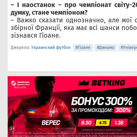
– І наостанок – про чемпіонат світу-2
думку, стане чемпіоном?
– Важко сказати однозначно, але мої с
збірної Франції, яка має всі шанси побо
зізнався Гіоане.
Джерело:
Украинский футбол
#Гіоане
#Динамо
#Універ