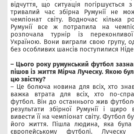
відчуття, що ситуація погіршується з
тривалий час збірна Румунії не мо
чемпіонат світу. Водночас кілька р
Румунії все ж потрапила на чемпі
розпочала турнір із переконливо
Україною. Вони виграли свою групу, о
без особливих шансів поступилися Ніде
– Цього року румунський футбол зазна
пішов із життя Мірча Луческу. Якою бул
цю звістку?
– Це болюча новина для всіх, хто знав
важка втрата для всіх, хто по-спр
футбол. Він до останнього жив футбол
результати збірної Румунії і щиро 
вивести її на чемпіонат світу. Футбол 
його життя. Пішла людина, яка була
європейському футболі. Луческ