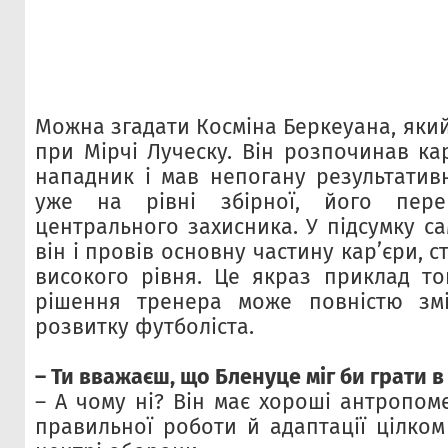
Можна згадати Косміна Беркеуана, який
при Мірчі Луческу. Він розпочинав кар
нападник і мав непогану результативн
уже на рівні збірної, його пере
центрального захисника. У підсумку са
він і провів основну частину кар’єри, 
високого рівня. Це якраз приклад то
рішення тренера може повністю змі
розвитку футболіста.
– Ти вважаєш, що Бленуце міг би грати 
– А чому ні? Він має хороші антропоме
правильної роботи й адаптації цілком