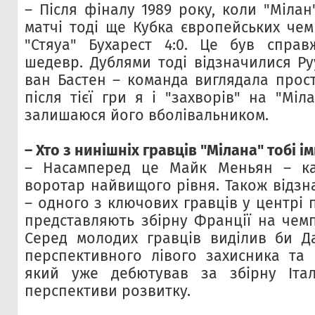
– Після фіналу 1989 року, коли "Міла
матчі тоді ще Кубка європейських чем
"Стяуа" Бухарест 4:0. Це був справ
шедевр. Дублями тоді відзначилися Ру
ван Бастен – команда виглядала прост
після тієї гри я і "захворів" на "Міла
залишаюся його вболівальником.
– Хто з нинішніх гравців "Мілана" тобі і
– Насамперед це Майк Меньян – ка
воротар найвищого рівня. Також відзн
– одного з ключових гравців у центрі 
представляють збірну Франції на чемпі
Серед молодих гравців виділив би Да
перспективного лівого захисника та 
який уже дебютував за збірну Італ
перспективи розвитку.