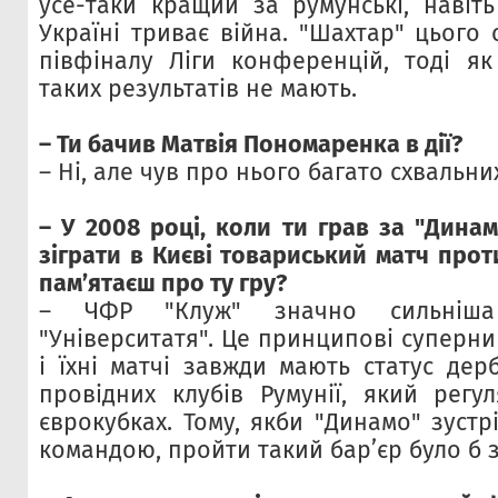
усе-таки кращий за румунські, навіт
Україні триває війна. "Шахтар" цього
півфіналу Ліги конференцій, тоді як
таких результатів не мають.
– Ти бачив Матвія Пономаренка в дії?
– Ні, але чув про нього багато схвальних
– У 2008 році, коли ти грав за "Динам
зіграти в Києві товариський матч про
пам’ятаєш про ту гру?
– ЧФР "Клуж" значно сильніша
"Університатя". Це принципові суперник
і їхні матчі завжди мають статус дер
провідних клубів Румунії, який регу
єврокубках. Тому, якби "Динамо" зустр
командою, пройти такий бар’єр було б 