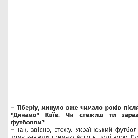
– Тіберіу, минуло вже чимало років післ
"Динамо" Київ. Чи стежиш ти зараз
футболом?
– Так, звісно, стежу. Український футбо
тому завжди тримаю його в полі зору. П