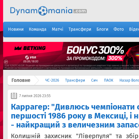
Новини
Команда
Матчі
Трансфери
Блоги
Фото
Віде
Головне
ЧС-2026
Трансфери
Сич
ПАОК
Назар Вол
7 липня 2026 23:55
Каррагер: "Дивлюсь чемпіонати с
першості 1986 року в Мексиці, і 
- найкращий з величезним запа
Колишній захисник "Ліверпуля" та збірн