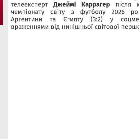
телеексперт
Джеймі Каррагер
після м
чемпіонату світу з футболу 2026 ро
Аргентини та Єгипту (3:2) у соцме
враженнями від нинішньої світової першо