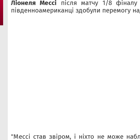
Ліонеля Мессі
після матчу 1/8 фіналу 
південноамериканці здобули перемогу над
"Мессі став звіром, і ніхто не може наб