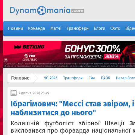
Новини
Команда
Матчі
Трансфери
Блоги
Фото
Віде
Головне
ЧС-2026
Трансфери
Сич
ПАОК
Назар Вол
7 липня 2026 23:49
Ібрагімович: "Мессі став звіром, 
наблизитися до нього"
Колишній футболіст збірної Швеції
З
висловився про форварда національної 