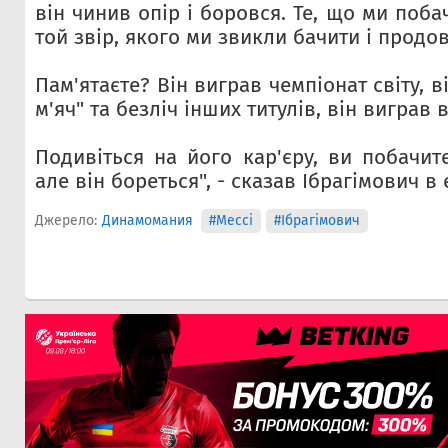
він чинив опір і боровся. Те, що ми поба
той звір, якого ми звикли бачити і продо
Пам'ятаєте? Він виграв чемпіонат світу, 
м'яч" та безліч інших титулів, він виграв в
Подивіться на його кар'єру, ви побачит
але він бореться", - сказав Ібрагімович в 
Джерело:
Динамомания
#Мессі
#Ібрагімович