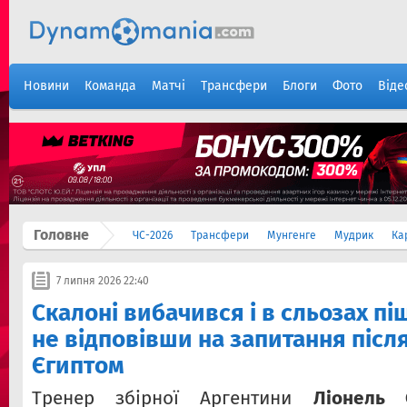
Новини
Команда
Матчі
Трансфери
Блоги
Фото
Віде
Головне
ЧС-2026
Трансфери
Мунгенге
Мудрик
Ка
7 липня 2026 22:40
Cкалоні вибачився і в сльозах піш
не відповівши на запитання після
Єгиптом
Тренер збірної Аргентини
Ліонель 