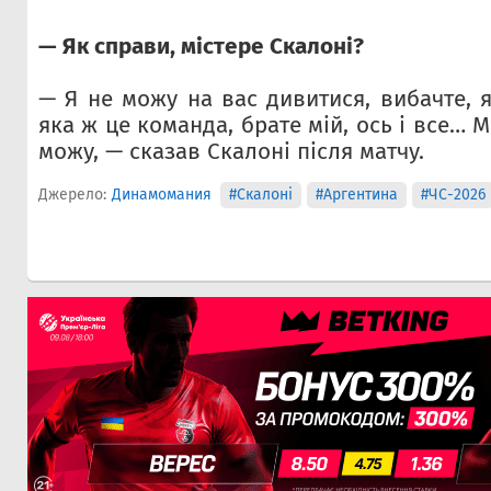
— Як справи, містере Скалоні?
— Я не можу на вас дивитися, вибачте, 
яка ж це команда, брате мій, ось і все… М
можу, — сказав Скалоні після матчу.
Джерело:
Динамомания
#Скалоні
#Аргентина
#ЧС-2026