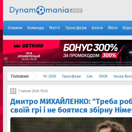
Новини
Команда
Матчі
Трансфери
Блоги
Фото
Віде
Головне
ЧС-2026
Трансфери
Сич
ПАОК
Назар Вол
7 липня 2026 19:45
Дмитро МИХАЙЛЕНКО: "Треба роб
своїй грі і не боятися збірну Нім