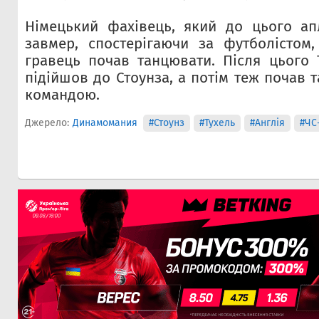
Німецький фахівець, який до цього ап
завмер, спостерігаючи за футболістом
гравець почав танцювати. Після цього Т
підійшов до Стоунза, а потім теж почав 
командою.
Джерело:
Динамомания
#Стоунз
#Тухель
#Англія
#ЧС