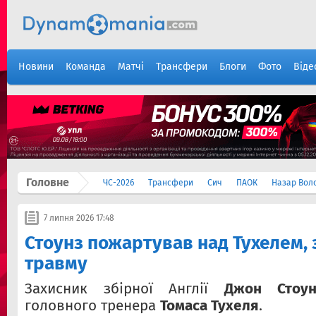
Новини
Команда
Матчі
Трансфери
Блоги
Фото
Віде
Головне
ЧС-2026
Трансфери
Сич
ПАОК
Назар Вол
7 липня 2026 17:48
Стоунз пожартував над Тухелем,
травму
Захисник збірної Англії
Джон Стоун
головного тренера
Томаса Тухеля
.